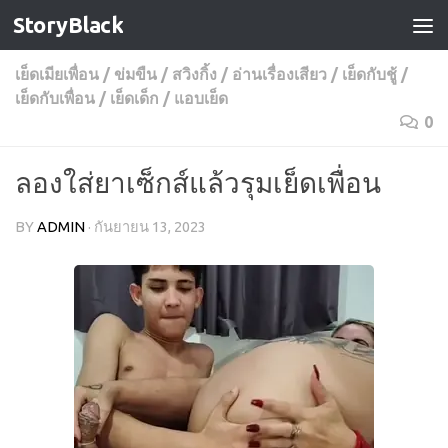
StoryBlack
Skip to content
เย็ดเมียเพื่อน
/
ข่มขืน
/
สวิงกิ้ง
/
อ่านเรื่องเสียว
/
เย็ดกับชู้
/
เย็ดกับเพื่อน
/
เย็ดเด็ก
/
แอบเย็ด
0
ลองใส่ยาเซ็กส์แล้วรุมเย็ดเพื่อน
BY
ADMIN
·
กันยายน 13, 2023