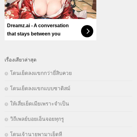
Dreamz.ai - A conversation
that stays between you
เรื่องเสียวล่าสุด
โดนเย็ดลงแขกกว่ายี่สิบควย
โดนเย็ดลงแขกแบบซาดิสม์
ให้เสี่ยเย็ดเมียเพราะจำเป็น
วิถีเพลย์บอยเอ็นจอยทุกรู
โดนเจ้านายพามาเย็ดหี