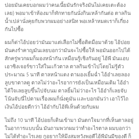
ปอยมันเคยบอกผมว่าคนเนี้ยมันรักจริงมันไม่เคยเตะต้อง
เลย) พอมาเข้าห้องมาก็ทักทายกันนั่งกินเหล้ากันต่อ ตาลกิน
น้ำเปล่านั่งคุยกับพวกผมอย่างสนิท พอเหล้าหมดเราก็เกี่ยง
กันไปซื้อ
ผมก็ด่าไอ้ปอยว่ามันมาแต่เสือกไม่ซื้อติดมือมาด้วย ไอ้ปอย
มันคงรำคาญมันเลยบอกว่ามันจะไปซื้อให้ พอมันออกไปได้
สักครู่พวกผมก็มองหน้ากัน เหมือนรู้เชิงกันอยู่ ไอ้พี มันแอบ
เอาซิงเจอร์ขาวใส่ในเเก้วตาล ตาลกินเข้าไปโดยไม่รู้ตัว
ประมาณ 5 นาที ตาลหน้าแดง ตามองเยิ้มฉ่ำ ไอ้อ๋าเลยลอง
ลูบขาตาลดู ตาลไม่ว่าอะไรอาการยังเป็นเหมือนเดิม ไอ้อ๋า
ได้ใจเลยลูบขึ้นไปจับนม ตาลยิ้มไม่ว่าอะไร ไอ้อ๋าก็เลยจับ
โน้นจับนี่ไปตามเรื่องผมก็นั่งดูมัน เเละบอกมันว่า เอาไว้ไถ
เงินไอ้ปอยดีกว่า ไอ้อ๋ากับไอ้พีเห็นด้วยกับผม
ไม่ถึง 10 นาที ไอ้ปอยก็เดินเข้ามา มันตกใจมากที่เห็นตาลอยู่
ในอาการแบบนั้น มันถามพวกผมว่าทำอะไรตาล ผมบอกว่า
ไม่ได้ทำอะไรเลย กูอยากให้มึงสมหวังพอดีไอ้พีมันมีของดี ก็