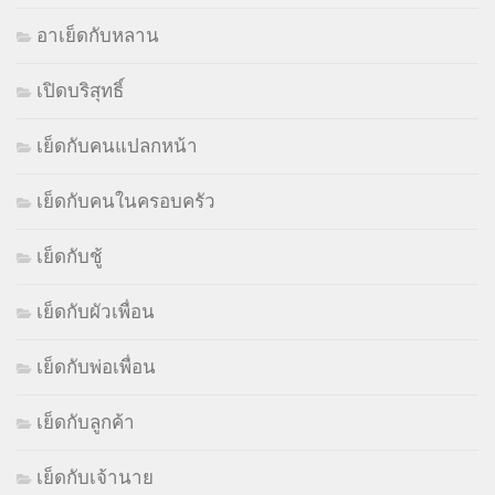
อาเย็ดกับหลาน
เปิดบริสุทธิ์
เย็ดกับคนแปลกหน้า
เย็ดกับคนในครอบครัว
เย็ดกับชู้
เย็ดกับผัวเพื่อน
เย็ดกับพ่อเพื่อน
เย็ดกับลูกค้า
เย็ดกับเจ้านาย