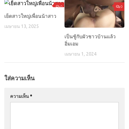
0
0
เย็ดสาวใหญ่เพื่อนน้าสาว
เมษายน 13, 2025
เป็นชู้กับผัวชาวบ้านแล้ว
อิ่มเอม
เมษายน 1, 2024
ใส่ความเห็น
ความเห็น
*