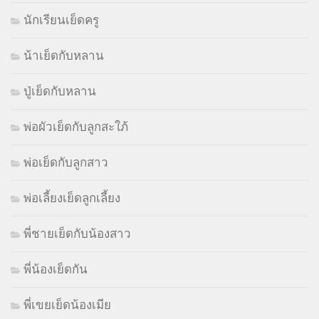
นักเรียนเย็ดครู
น้าเย็ดกับหลาน
ปู่เย็ดกับหลาน
พ่อผัวเย็ดกับลูกสะใภ้
พ่อเย็ดกับลูกสาว
พ่อเลี้ยงเย็ดลูกเลี้ยง
พี่ชายเย็ดกับน้องสาว
พี่น้องเย็ดกัน
พี่เขยเย็ดน้องเมีย