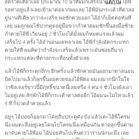
อัดรวดเดียวเลย ประมาณ 10 นาทีผมก็เสร็จน้ำ
แตกใน
ไอ้พี
รอท่าอยู่แล้วเลยเข้ามาต่อจากผมเลย ไอ้พีมันกระเด้าหีตาลอ
ยู่นานทีเดียวกว่าจะเสร็จ พอชักควยออก ไอ้อ๋าก็เย็ดต่อทันที
เลย นมถูกผมไช้ปากดูดอยู่มือขวากำควยผมชักขึ้นลงมือซ้าย
กำควยไอ้พี เวียนอยู่ 2 ชั่วโมงได้มั้งผมก็หมดแรงแล้วผม
เสร็จไป 4 ครั้ง ไอ้อ๋านอนแผ่หลาเลย ไอ้พีกำลังอัดกระแทก
ควยใส่หี ผมคิดว่ากำลังจะเสร็จแล้วเพราะมันซอยถี่มาก
กระแทกแต่ละที่ตาลกระเทือนทั้งตัวเลย
แล้วไอ้พีก็กระตุกงึกๆ อีกครั้ง แล้วชักควยมันออกมาตาลนอน
บิดไปมาแล้วก็ลุกขึ้นอมควยของไอ้พีต่อ ผมงงมากนึกในใจ
ว่าซิงเจอร์ขาวนี้มีฤทธิ์ขนาดนี้เลยหรือ 4 คน 4 ชั่วโมงยังเอา
ไม่อยู่เลย สักพักไอ้พีก็กระเด้าตาลต่ออีก ไอ้ผมนะไม่ไหวแล้ว
4 ที ก็ปวดลำควยแล้ว
อยู่ๆ ไอ้ปอยก็ออกมาโดยถีบประตูดัง ปัง แล้วเตะไอ้พีโครม
นึง ผมตะลึงอยู่เลยโดนไปโครมนึงเหมือนกัน ตาลลุกขึ้นตาม
มาจับควยไอ้พีอม ไอ้ปอยหันไปเห็นด่าว่าร่านนักนะมึง เลย