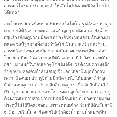
อารมณ์ไคร่พาไป อาจจะทำให้เสียใจไปตลอดชีวิต โดยไม่
ได้แก้ตัว
จะเป็นการวิตกจริตมากเกินเหตุหรือไม่ก็ไม่รู้ ดิฉันสงสารลูก
มาก ปกติดิฉันจะกอดและเล่นกับลูกๆ มาตั้งแต่เขายังเล็กๆ
อยู่แล้ว เลี้ยงดูมากับมือตัวเอง จะกินจะนอนคอยเป็นห่วงมา
ตลอด วันนี้ลูกชายทั้งสองกำลังโตเป็นหนุ่มแน่น พลังด้าน
อารมณ์ทางเพศย่อมมีความกดดันทางธรรมชาติของสัตว์
โลก ย่อมมีอยู่วันหนึ่งขณะที่ดิฉันและสามีกำลังร่วมเพศกัน
อย่างเมามันส์ในตอนเช้าๆ โดยไม่ได้ระวัง ดิฉันมีความรู้สึก
ว่า ลูกชายสองคนกำลังแอบดู จึงบอกให้สามีหยุดทำก่อน
เพราะห้องนอนประตูปิดไม่มิดชิด แต่ไม่ได้บอกสามีว่าลูก
กำลังแอบดูเรา กลัวว่าสามีเค๊าจะดุลูก รุ่งขึ้น อีกวันดิฉันได้
เรียกลูกๆ มาถามอย่างตรงไปตรงมา ลูกก็สารภาพว่า แอบดู
ดิฉันร่วมเพศกับสามีมานานนับเดือนแล้ว ทั้งทางช่องลม ทั้ง
ประตูที่ไม่ได้ปิดลงกลอน เพราะตอนเช้าๆ ก่อนที่ดิฉันกับสามี
จะมีอะไรกันนั้น จะต้องลุกไปเข้าห้องน้ำ อาบน้ำแปรงฟัน