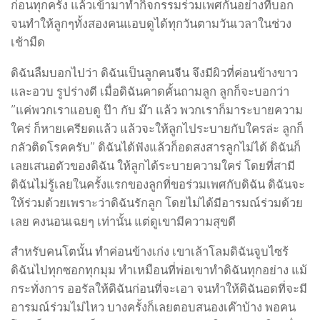
ก่อนทุกครั้ง แล้วเข้ามาทำกิจกรรมร่วมเพศกันอย่างที่บอก
จนทำให้ลูกๆทั้งสองคนแอบดูได้ทุกวันตามวันเวลาในช่วง
เช้ามืด
ดิฉันลืมบอกไปว่า ดิฉันเป็นลูกคนจีน จึงมีผิวที่ค่อนข้างขาว
และอวบ รูปร่างดี เมื่อดิฉันคาดคั้นถามลูก ลูกก็จะบอกว่า
”แค่พวกเราแอบดู ป๊า กับ ม๊า แล้ว พวกเราก็มาระบายความ
ใคร่ ก็หายเครียดแล้ว แล้วจะให้ลูกไประบายกับใครล่ะ ลูกก็
กลัวติดโรคครับ” ดิฉันได้ฟังแล้วก็อดสงสารลูกไม่ได้ ดิฉันก็
เลยเสนอตัวของดิฉัน ให้ลูกได้ระบายความใคร่ โดยที่สามี
ดิฉันไม่รู้เลยในครั้งแรกของลูกที่ขอร่วมเพศกับดิฉัน ดิฉันจะ
ให้ร่วมด้วยเพราะว่าดิฉันรักลูก โดยไม่ได้มีอารมณ์ร่วมด้วย
เลย คงนอนเฉยๆ เท่านั้น แต่ดูเขามีความสุขดี
สำหรับคนโตนั้น ทำค่อนข้างเก่ง เขาเล้าโลมดิฉันจูบไซร้
ดิฉันไปทุกซอกทุกมุม ทำเหมือนที่พ่อเขาทำดิฉันทุกอย่าง แม้
กระทั่งการ ออรัลให้ดิฉันก่อนที่จะเอา จนทำให้ดิฉันอดที่จะมี
อารมณ์ร่วมไม่ไหว บางครั้งก็เลยตอบสนองเค๊าบ้าง พอคน