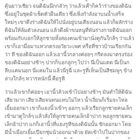
ดุ้นยาวเชียว จนดิฉันนึกกลัวๆ ว่าแล้วเค๊าก็คว้าร่างของดิฉัน
ซึ่งอยู่ในชุดผ้าเช็ดตัวผืนเดียว ซึ่งเพิ่งกำลังอาบนน้ำเสร็จ
ใหม่ๆ เขาดึงร่างดิฉันให้ไปนั่งอยู่บนเตียงนอน แล้วก็ผลักร่าง
ดิฉันให้ล้มตัวลงนอน แล้วดึงผ้าขนหนูที่พันร่างกายดิฉันออก
พร้อมกับบอกให้ลูกชายทั้งสองคนเข้ามานั่งดูกันใกล้ๆ ว่าแล้ว
เขาก็เอามือมาแหวกตรงอวัยวะเพศ หรือที่ชาวบ้านเรียกกัน
ว่า หี ของดิฉันออก แล้วเอานี้วกลางค่อยๆ กรีดลงมาตรงร่อง
ของดิฉันอย่างช้าๆ ปากก็บอกลูกๆ ไปว่า นี่เป็นแตด นี่เป็นก
ลีบแคมนอก นี่แคมใน แล้วนี่รูฉี่ และรูที่เห็นเป็นสีชมพูๆ ข้าง
ล่างใกล้ๆ ทวารหนักนี้ คือรูหี
ว่าแล้วเขาก็ค่อยๆ เอานิ้วล้วงเข้าไปอย่างช้าๆ มันทำให้ดิฉัน
เสียวมาก เสียวเสียจนทนแทบไม่ไหว น้ำเงี่ยนก็เริ่มจะไหล
เยิ้มออกมา เขาก็แยงนิ้วเข้าๆ ออกๆ แล้วเรียกลูกชายคนเล็ก
เข้ามาดูใกล้ๆ แล้วสั่งให้ลูกชายคนเล็กอ้าปาก พอลูกชายคน
เล็กอ้าปาก แกก็เอานิ้วที่แยงรูหีของดิฉันนั้น ชักออกมา โดย
มีน้ำเมือกเยิ้มเปียกชุ่มน้วออกมาด้วย ยัดเข้าไปในปากของ