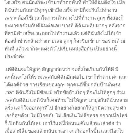
โตเสร็จ คนน้องก็จะเข้ามาทำต่อทันที ทำให้ดิฉันติดใจ เมื่อ
ดิฉันร่วมกับสามีทุกๆ เช้ามืดเสร็จ สามีก็จะรีบไปทำงาน
เพราะต้องใช้เวลาในการเดินทางไปที่ทำงาน ลูกๆ ทั้งสองก็
จะมาขอร่วมกับดิฉันต่อเลย บางที ดิฉันเพลียมากๆ หลังจาก
ที่สามีทำเสร็จและออกไปทำงานแล้ว แต่ดิฉันยังไม่ได้เข้า
ห้องน้ำชำระล้างร่างกายเลย ลูกๆ ก็จะรีบเข้ามาขอร่วมด้วย
ทันที แล้วเขาก็จะแต่งตัวไปเรียนหนังสือกัน เป็นอย่างนี้
ประจำค่ะ
แต่ดิฉันจะให้ลูกๆ สัญญาก่อนว่า จะตั้งใจเรียนกันให้ดี มิ
ฉะนั้นจะไม่ให้ร่วมเพศกับดิฉันอีกต่อไป เขาก็ทำตามค่ะ และ
ได้ผลดีด้วย การเรียนของลูกๆ ทุกคนดีขึ้น กลับบ้านก็ตรง
เวลา ดิฉันจึงไม่มีข้อแม้ หรือข้ออ้างใดๆ ที่จะไม่ให้ลูกๆ ร่วม
เพศกับดิฉัน แต่ดิฉันก็เคยห้าม ไม่ให้ลูกๆ มายุ่งกับดิฉันหลาย
ครั้ง แต่ก็ใจอ่อนทุกทีไป อีกอย่างก็อยากให้ลูกมีความสุข ตัว
เองก็สุขด้วย ไม่มีโรคภัย ไม่เสียเงิน ไม่สึกหรอ อยากเมื่อไหร่
ก็เปิดกินกันได้เลย เอาไว้แค่นี้ก่อนนะค๊ะแล้วจะเล่าต่อ ว่า
เมื่อสามีลืมของแล้วกลับมาเอา จะเกิดอะไรขึ้น และมีอะไร