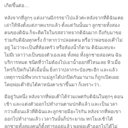
เกิดขึ้นต่อ…
หลังจากที่ลูกๆ แต่งงานมีภรรยาไปแล้วค่ะหลังจากที่ดิฉันเคย
เล่าให้ฟังตั้งแต่ภาคแรกแล้ว ตั้งแต่วันนั้นมา ลูกชายทั้งสอง
คนของดิฉัน ก็จะติดใจในรสสวาทจากดิฉันมาก ถึงกับมาขอ
ร่วมกับดิฉันทุกครั้ง ถ้าหากว่าปลอดคน หรือว่าพ่อของเค๊าไม่
อยู่ ไม่ว่าจะเป็นที่ห้องครัว หรือห้องน้ำก็ตาม ดิฉันแทบจะ
ไม่มีเวลาว่างเป็นของตัวเองเลย ทั้งพ่อ ทั้งลูกชายสองคน ฉัน
บริการหมด ชนิดที่ว่าไม่ต้องไปเอาน้ำออกที่ไหนเลย หิวเมื่อ
ไหร่ก็เปิดกินได้เมื่อนั้น ยิ่งกว่าปลากระป๋องซะอีก และแล้ว
เหตุการณ์ที่พวกเราแม่ลูกได้ปกปิดกันมานาน ก็ถูกเปิดเผย
โดยพ่อเค๊าจับได้คาหนังคาเขาขึ้นมา ก็เพราะว่า..
มีอยู่วันหนึ่ง หลังจากที่พ่อเค๊าได้ร่วมเพศกับดิฉันในทุกๆ ตอน
เช้า และแต่งตัวออกไปทำงานตามปกติแล้ว และเป็นเวลา
กว่าเดือนแล้วที่ดิฉันและลูกชายมีอะไรกัน หลังจากที่พ่อเขา
ออกไปทำงานแล้ว เวลาวันนั้นก็ประมาณ หกโมงเช้าได้
ลูกชายทั้งสองคนก็ตั้งท่ารออยู่แล้ว พอพ่อเค๊าออกไปได้ไม่