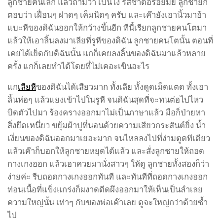
ลูกชายคนเล็ก แล้วถามว่า เป็นไง รสชาดอร่อยมั๊ย ลูกชายก็
ตอบว่า เฝื่อนๆ ฝาดๆ เค็มนิดๆ ครับ และเค๊ายังเอานิ้วมาอ้า
แบะหีของดิฉันออกให้กว้างขึ้นอีก ทีนี้เรียกลูกชายคนโตมา
แล้วให้เอาลิ้นลงมาเลียที่รูหีของดิฉัน ลูกชายคนโตนั้น ตอนที่
เคยได้เย็ดกับดิฉันนั้น แกก็เคยลงลิ้นของดิฉันมาแล้วหลาย
ครั้ง แกก็เลยทำได้โดยที่ไม่เคอะเขินอะไร
แก
เลียหี
ของดิฉันได้เสียวมาก ทั้งเลีย ทั้งดูดเม็ดแตด ทั้งเอา
ลิ้นห่อๆ แล้วแยงเข้าไปในรูหี จนดิฉันสุดที่จะทนต่อไปไหว
บิดตัวไปมา ร้องครางออกมาไม่เป็นภาษาแล้ว มือก็ป่ายหา
สิ่งยึดเหนึ่ยว ขยุ้มผ้าปูที่นอนด้วยความเสียวกระสันต์ยิ่ง น้ำ
เงี่ยนของดิฉันออกมาเยอะมาก จนไหลลงไปที่ง่ามตูดทีเดียว
แล้วเค๊าก็บอกให้ลูกชายหยุดได้แล้ว และสั่งลูกชายให้ถอด
กางเกงออก แล้วเอาควยมานั่งสาวๆ ให้ดู ลูกชายทั้งสองก็ว่า
ง่ายค่ะ รีบถอดกางเกงออกทันที และทันทีที่ถอดกางเกงออก
ท่อนเนื้อที่แข็งแกร่งก็ผงาดดีดผึงออกมาให้เห็นเป็นลำเลย
ความใหญ่นั้น เท่าๆ กับของพ่อเค๊าเลย ดูจะใหญ่กว่าด้วยซ้ำ
ไป