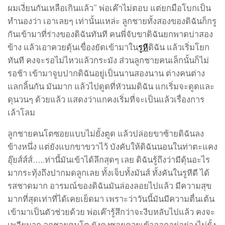
ผมเงี่ยนกันเหลือเกินแล้ว” พ่อเค๊าไม่ตอบ แต่ยกมือโบกเป็น
ทำนองว่า เอาเลยๆ เท่านั้นแหล่ะ ลูกชายทั้งสองของดิฉันก็กรู
กันเข้ามาที่ร่างของดิฉันทันที คนพี่จับขาดิฉันยกพาดบ่าสอง
ข้าง แล้วเอาควยดุ้นเขื่องยัดเข้ามาใน
รูหี
ดิฉัน แล้วเริ่มโยก
ทันที คงจะรอไม่ไหวแล้วกระมัง ส่วนลูกชายคนเล็กนั้นก็ไม่
รอช้า เข้ามาจูบปากดิฉันอยู่เป็นนานสองนาน ต่างคนต่าง
แลกลิ้นกัน มันมาก แล้วไปดูดที่หัวนมดิฉัน แกเริ่มจะดูดและ
ดุนวนๆ ด้วยแล้ว แสดงว่าแกคงเริ่มที่จะเป็นแล้วเรื่องการ
เล้าโลม
ลูกชายคนโตซอยแบบไม่ยั้งตูด แล้วปล่อยขาซ้ายดิฉันลง
ข้างหนึ่ง แต่ยังแบกขาขวาไว้ บังคับให้ดิฉันนอนในท่าตะแคง
อุ๊ยส์ส์ส์…..ท่านี้มันเข้าได้ลึกสุดๆ เลย ดิฉันรู้ถึงว่ามีดุ้นอะไร
มากระทุ้งถึงปากมดลูกเลย ทั้งเจ็บทั้งมันส์ ทั้งคันในรูหีดี ได้
รสชาดมาก อารมณ์ของดิฉันมันล่องลอยไปแล้ว มีความสุข
มากที่สุดเท่าที่ได้เคยเย็ดมา เพราะว่าวันนี้มันมีความตื่นเต้น
เข้ามาเป็นตัวช่วยด้วย พ่อเค๊ารู้สึกว่าจะงีบหลับไปแล้ว คงจะ
เพลียมาก ลูกชายคนโต ยังคงซอยควยเข้าออกอยู่อย่างไม่ยั้ง