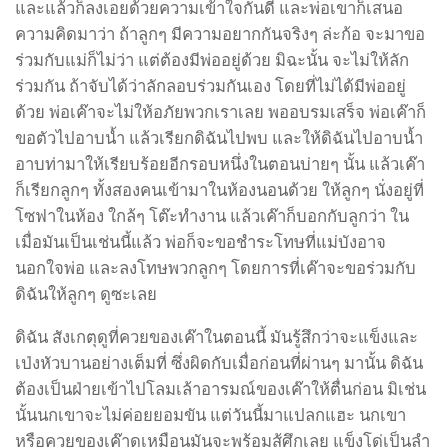
และแล้วก็ลงเอยด้วยความเข้าใจกันดี และพ่อเขาก็เสนอ
ความคิดมาว่า ถ้าลูกๆ มีความอยากกันจริงๆ ล่ะก้อ จะมาขอ
ร่วมกับแม่ก็ไม่ว่า แต่ต้องมีพ่ออยู่ด้วย มิฉะนั้น จะไม่ให้ลัก
ร่วมกัน ถ้าจับได้ว่าลักลอบร่วมกันเอง โดยที่ไม่ได้มีพ่ออยู่
ด้วย พ่อเค๊าจะไม่ให้อภัยพวกเราเลย พออบรมเสร็จ พ่อเค๊าก็
ขอตัวไปอาบน้ำ แล้วเรียกดิฉันไปพบ และให้ดิฉันไปอาบน้ำ
อาบท่ามาให้เรียบร้อยอีกรอบหนึ่งในตอนบ่ายๆ นั้น แล้วเค๊า
ก็เรียกลูกๆ ทั้งสองคนเข้ามาในห้องนอนด้วย ให้ลูกๆ นั่งอยู่ที่
โซฟาในห้อง ใกล้ๆ โต๊ะทำงาน แล้วเค๊าก็บอกกับลูกว่า ใน
เมื่อมันเป็นเช่นนี้แล้ว พ่อก็จะขอชำระโทษที่แม่บังอาจ
นอกใจพ่อ และลงโทษพวกลูกๆ โดยการที่เค๊าจะขอร่วมกับ
ดิฉันให้ลูกๆ ดูซะเลย
ดิฉัน สังเกตุดูที่ควยของเค๊าในตอนนี้ มันรู้สึกว่าจะแข็งและ
เป่งหัวบานอย่างเต็มที่ ซึ่งผิดกับเมื่อก่อนที่ผ่านๆ มานั้น ดิฉัน
ต้องเป็นฝ่ายเข้าไปโลมเล้าอารมณ์ของเค๊าให้ตื่นก่อน มิเช่น
นั้นนกเขาจะไม่ค่อยยอมขัน แต่วันนี้มาแปลกแฮะ นกเขา
หรือควยของเค๊าดูเหมือนมันจะพร้อมสู้ศึกเลย แข็งโด่เป็นลำ