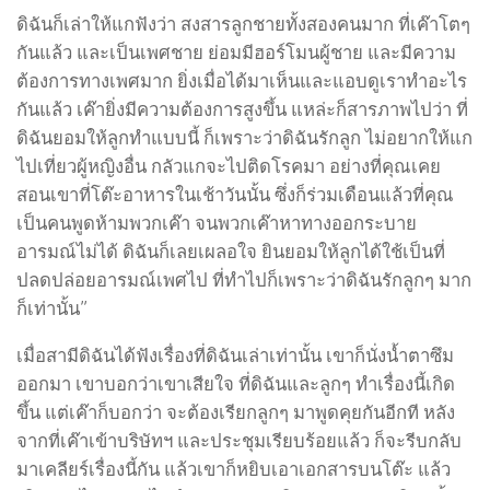
ดิฉันก็เล่าให้แกฟังว่า สงสารลูกชายทั้งสองคนมาก ที่เค๊าโตๆ
กันแล้ว และเป็นเพศชาย ย่อมมีฮอร์โมนผู้ชาย และมีความ
ต้องการทางเพศมาก ยิ่งเมื่อได้มาเห็นและแอบดูเราทำอะไร
กันแล้ว เค๊ายิ่งมีความต้องการสูงขึ้น แหล่ะก็สารภาพไปว่า ที่
ดิฉันยอมให้ลูกทำแบบนี้ ก็เพราะว่าดิฉันรักลูก ไม่อยากให้แก
ไปเที่ยวผู้หญิงอื่น กลัวแกจะไปติดโรคมา อย่างที่คุณเคย
สอนเขาที่โต๊ะอาหารในเช้าวันนั้น ซึ่งก็ร่วมเดือนแล้วที่คุณ
เป็นคนพูดห้ามพวกเค๊า จนพวกเค๊าหาทางออกระบาย
อารมณ์ไม่ได้ ดิฉันก็เลยเผลอใจ ยินยอมให้ลูกได้ใช้เป็นที่
ปลดปล่อยอารมณ์เพศไป ที่ทำไปก็เพราะว่าดิฉันรักลูกๆ มาก
ก็เท่านั้น”
เมื่อสามีดิฉันได้ฟังเรื่องที่ดิฉันเล่าเท่านั้น เขาก็นั่งน้ำตาซึม
ออกมา เขาบอกว่าเขาเสียใจ ที่ดิฉันและลูกๆ ทำเรื่องนี้เกิด
ขึ้น แต่เค๊าก็บอกว่า จะต้องเรียกลูกๆ มาพูดคุยกันอีกที หลัง
จากที่เค๊าเข้าบริษัทฯ และประชุมเรียบร้อยแล้ว ก็จะรีบกลับ
มาเคลียร์เรื่องนี้กัน แล้วเขาก็หยิบเอาเอกสารบนโต๊ะ แล้ว