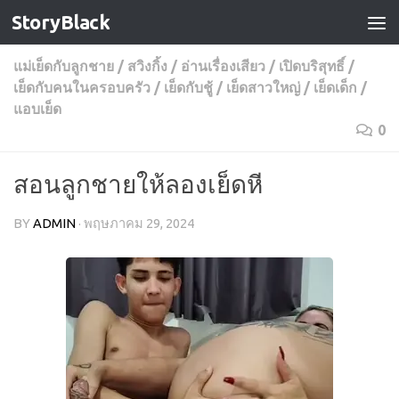
StoryBlack
Skip to content
แม่เย็ดกับลูกชาย
/
สวิงกิ้ง
/
อ่านเรื่องเสียว
/
เปิดบริสุทธิ์
/
เย็ดกับคนในครอบครัว
/
เย็ดกับชู้
/
เย็ดสาวใหญ่
/
เย็ดเด็ก
/
แอบเย็ด
0
สอนลูกชายให้ลองเย็ดหี
BY
ADMIN
·
พฤษภาคม 29, 2024