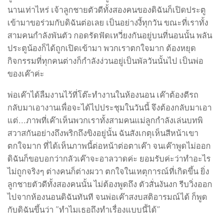
นานเท่าไหร่ เจ้าลูกชายตัวดีทั้งสองคนของดิฉันก็เปิดประตู
เข้ามาขอร่วมกับดิฉันต่อเลย เป็นอย่างงี้ทุกวัน ขณะที่เราทั้ง
สามคนกำลังพันตัว กอดรัดฟัดเหวี่ยงกันอยู่บนที่นอนนั้น พลัน
ประตูน้องก็ได้ถูกเปิดเข้ามา พวกเราตกใจมาก ต้องหยุด
กิจกรรมที่ทุกคนต่างก็กำลังง่วนอยู่เป็นพัลวันนั้นไป เป็นพ่อ
ของเค๊าค่ะ
พ่อเค๊าได้ลืมงานไว้ที่โต๊ะทำงานในห้องนอน เค๊าต้องตีรถ
กลับมาเอางานเพื่อจะได้ไปประชุมในวันนี้ จึงต้องกลับมาเอา
แต่…ภาพที่เค๊าเห็นพวกเราทั้งสามคนแม่ลูกกำลังเล่นบทพิ
สวาสกันอย่างถึงพริกถึงขิงอยู่นั้น ฉันสังเกตุเห็นสีหน้าเขา
ตกใจมาก ที่ได้เห็นภาพนี้ต่อหน้าต่อตาเค๊า จนเค๊าพูดไม่ออก
ดิฉันก็ขอบอกว่ากลัวเค๊าจะอาลวาดค่ะ ยอมรับค่ะว่าทำอะไร
ไม่ถูกจริงๆ ต่างคนก็ต่างผวา ตกใจในเหตุการณ์ที่เกิดขึ้น ยิ่ง
ลูกชายตัวดีทั้งสองคนนั้น ไม่ต้องพูดถึง ตัวสั่นงันงก รีบวิ่งออก
ไปจากห้องนอนดิฉันทันที จนพ่อเค๊าสงบสติอารมณ์ได้ ก็พูด
กับดิฉันขึ้นว่า ”ทำไมเธอถึงทำเรื่องแบบนี้ได้”