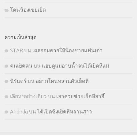
โดนน้องเขยเย็ด
ความเห็นล่าสุด
STㅤAR
บน
เผลออมควยให้น้องชายแฟนเก่า
คนเย็ดคน
บน
แอบดูแม่อาบน้ำจนได้เย็ดหีแม่
นิรันดร์
บน
อยากโดนหลานผัวเย็ดหี
เลียห*อย่างเดียว
บน
เอาควยช่วยเย็ดหีอาอี๊
Ahdhdg
บน
ได้เปิดซิงเย็ดหีหลานสาว