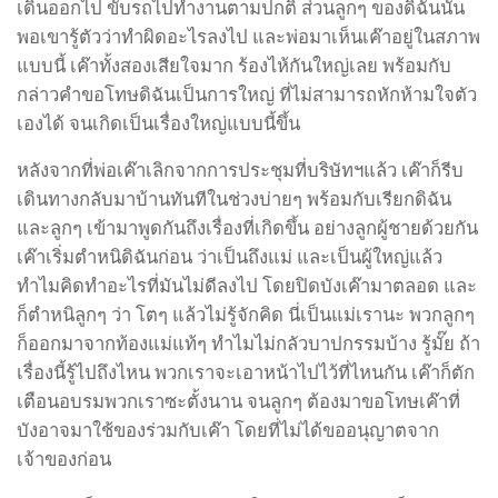
เดินออกไป ขับรถไปทำงานตามปกติ ส่วนลูกๆ ของดิฉันนั้น
พอเขารู้ตัวว่าทำผิดอะไรลงไป และพ่อมาเห็นเค๊าอยู่ในสภาพ
แบบนี้ เค๊าทั้งสองเสียใจมาก ร้องไห้กันใหญ่เลย พร้อมกับ
กล่าวคำขอโทษดิฉันเป็นการใหญ่ ที่ไม่สามารถหักห้ามใจตัว
เองได้ จนเกิดเป็นเรื่องใหญ่แบบนี้ขึ้น
หลังจากที่พ่อเค๊าเลิกจากการประชุมที่บริษัทฯแล้ว เค๊าก็รีบ
เดินทางกลับมาบ้านทันทีในช่วงบ่ายๆ พร้อมกับเรียกดิฉัน
และลูกๆ เข้ามาพูดกันถึงเรื่องที่เกิดขึ้น อย่างลูกผู้ชายด้วยกัน
เค๊าเริ่มตำหนิดิฉันก่อน ว่าเป็นถึงแม่ และเป็นผู้ใหญ่แล้ว
ทำไมคิดทำอะไรที่มันไม่ดีลงไป โดยปิดบังเค๊ามาตลอด และ
ก็ตำหนิลูกๆ ว่า โตๆ แล้วไม่รู้จักคิด นี่เป็นแม่เรานะ พวกลูกๆ
ก็ออกมาจากท้องแม่แท้ๆ ทำไมไม่กลัวบาปกรรมบ้าง รู้มั๊ย ถ้า
เรื่องนี้รู้ไปถึงไหน พวกเราจะเอาหน้าไปไว้ที่ไหนกัน เค๊าก็ตัก
เตือนอบรมพวกเราซะตั้งนาน จนลูกๆ ต้องมาขอโทษเค๊าที่
บังอาจมาใช้ของร่วมกับเค๊า โดยที่ไม่ได้ขออนุญาตจาก
เจ้าของก่อน