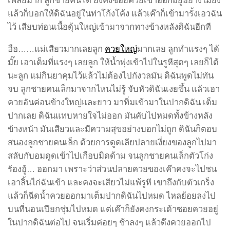
แล้วก็บอกให้ดิฉันอยู่ในท่าโก้งโค้ง แล้วเค๊าก็เข้ามารั้งเอวฉัน
ไว้ เสียบท่อนเนื้อดุ้นใหญ่เข้ามาจากทางข้างหลังดิฉันอีกที
ฮือ……แม่เสียวมากเลยลูก
ควยใหญ่
มากเลย ลูกทำแรงๆ ได้
มั๊ย เอาเต็มที่แรงๆ เลยลูก ให้น้ำพุ่งเข้าไปในรูหีสุดๆ เลยก็ได้
นะลูก แม่กินยาคุมไว้แล้วไม่ต้องไปกังวลมัน ดิฉันพูดไม่ทัน
จบ ลูกชายคนเล็กมาจากไหนไม่รู้ จับหัวดิฉันเงยขึ้น แล้วเอา
ควยอันค่อนข้างใหญ่และยาว มาทิ่มเข้ามาในปากดิฉัน เต็ม
ปากเลย ดิฉันแทบหายใจไม่ออก มันคับไปหมดทั้งข้างหลัง
ข้างหน้า มันเสียวและมีความสุขอย่างบอกไม่ถูก ดิฉันก็ตอบ
สนองลูกชายคนเล็ก ด้วยการดูดเลียปลายเงี่ยงของลูกไปมา
สลับกับอมดูดเข้าไปเกือบมิดด้าม จนลูกชายคนเล็กตัวโก่ง
ร้องอู้… ออกมา เพราะว่าส่วนปลายควยของเค๊าคงจะไปชน
เอาลิ้นไก่ฉันเข้า และคงจะเสียวไม่แพ้รูหี เขาถึงกับตัวเกร็ง
แล้วก็ฉีดน้ำควยออกมาเต็มปากดิฉันไปหมด ไหลย้อยลงไป
บนที่นอนเปียกชุ่มไปหมด แต่เค๊าก็ยังคงกระเด้าซอยควยอยู่
ในปากดิฉันต่อไป จนเริ่มค่อยๆ ช้าลงๆ แล้วดึงควยออกไป