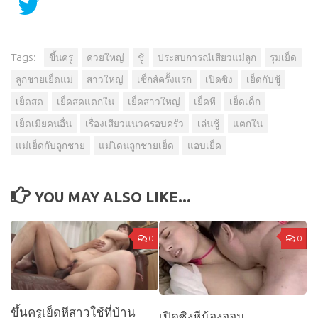
Tags:
ขึ้นครู
ควยใหญ่
ชู้
ประสบการณ์เสียวแม่ลูก
รุมเย็ด
ลูกชายเย็ดแม่
สาวใหญ่
เซ็กส์ครั้งแรก
เปิดซิง
เย็ดกับชู้
เย็ดสด
เย็ดสดแตกใน
เย็ดสาวใหญ่
เย็ดหี
เย็ดเด็ก
เย็ดเมียคนอื่น
เรื่องเสียวแนวครอบครัว
เล่นชู้
แตกใน
แม่เย็ดกับลูกชาย
แม่โดนลูกชายเย็ด
แอบเย็ด
YOU MAY ALSO LIKE...
0
0
ขึ้นครูเย็ดหีสาวใช้ที่บ้าน
เปิดซิงหีน้องออน