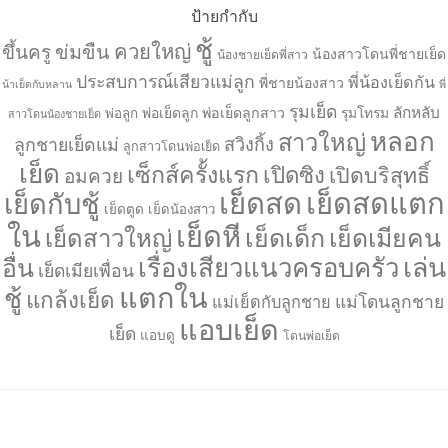
ป้ายกำกับ
ชู้
ควยใหญ่
ขึ้นครู
ข่มขืน
น้องสาวโดนพี่ชายเย็ด
น้องชายเย็ดพี่สาว
ประสบการณ์เสียวแม่ลูก
พี่น้องเย็ดกัน
พี่ชายน้องสาว
น้าเย็ดกับหลาน
พี่
รุมเย็ด
ลักหลับ
พ่อเย็ดลูก
พ่อเย็ดลูกสาว
รุมโทรม
พ่อลูก
สาวโดนน้องชายเย็ด
หลอก
สาวใหญ่
ลูกชายเย็ดแม่
สวิงกิ้ง
ลูกสาวโดนพ่อเย็ด
เย็ด
เซ็กส์ครั้งแรก
เปิดซิง
เปิดบริสุทธิ์
อมควย
เย็ดสด
เย็ดสดแตก
เย็ดกับชู้
เย็ดตูด
เย็ดน้องสาว
ใน
เย็ดหี
เย็ดเด็ก
เย็ดเมียคน
เย็ดสาวใหญ่
เล่น
เรื่องเสียวแนวครอบครัว
อื่น
เย็ดเมียเพื่อน
แตกใน
ชู้
แกล้งเย็ด
แม่โดนลูกชาย
แม่เย็ดกับลูกชาย
แอบเย็ด
เย็ด
แอบดู
โดนพ่อเย็ด