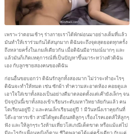
เพราะว่าตอนเช้าๆ ร่างกายเราได้พักผ่อนมาอย่างเต็มที่แล้ว
มันทำให้เราร่วมกันได้สนุกมาก ดิฉันจะถึงจุดสุดยอดทุกครั้ง
ถึงหลายครั้งในเกมส์เดียวกัน เมื่อดิฉันมีอารมณ์มากๆ และ
แล้วมันก็เกิดเหตุการณ์ที่เป็นปัญหาขึ้นมาระหว่างตัวดิฉัน
เอง กับลูกชายสองคนของดิฉัน
ก่อนอื่นขอบอกว่า ดิฉันรักลูกทั้งสองมาก ไม่ว่าจะทำอะไรๆ
ดิฉันจะทำให้หมด เช่น ซักผ้า ทำความสะอาดห้อง คอยดูแล
เอาใจใส่เขาทั้งสองเป็นอย่างดีมาตลอดตั้งแต่เค๊ายังเล็กๆ จน
ปัจจุบันนี้เขาทั้งสองเข้าเรียนระดับมหาวิทยาลัยกันแล้ว คน
โตเรียนอยู่ปี 2 และคนเล็กเรียนอยู่ปี 1 มีวันหนึ่งเราคุยกันที่
โต๊ะอาหารเช้า สามีได้พูดเตือนสติลูกๆ เรื่องโรคเอดส์ให้ลูกๆ
ฟัง และให้ลูกๆระวังห้ามเที่ยวโสเภณีเด็ดขาด หรือแม้แต่ไป
มีอะไรกับเพื่อนหญิงก็ตาม ชีวิตพลาดได้แค่ครั้งเดียว กับแค่