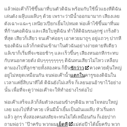
แล้วพ่อเค๊าก็ไซ้ขึ้นมาที่บนตัวดิฉัน พร้อมกับใช้นิ้วแยงหีดิฉัน
เล่นดัง ผลุ๊บแผล๊บๆ ด้วย เพราะว่ามีน้ำออกมามาก เสียงเลย
ดังเฉาะแฉะๆ เหนียวเปียกเยิ้มไปหมด พ่อเค็าไซ้ขึ้นมาที่นม
ที่ก้านคอดิฉัน และเลียใบหูดิฉัน ทำให้ดิฉันขนลุกซู่ เกร็งตัว
ที่สุด เสียวก็เสียว จนเค๊าค่อยๆ เอาควยมาถูๆ อยู่แถวๆ ปากหี
ของดิฉัน แล้วก็กดมันเข้ามาในตัวฉันอย่างง่ายดายทีเดียว
แล้เขาก็เริ่มที่จะซอยช้าๆ และเร็วขึ้นๆ เสียงหนอกหีกระทบ
กับหนอกควยดัง ผับๆๆๆๆๆๆๆๆ ดิฉันทนเสียวไม่ไหว เหลือบ
ตามองไปที่ลูกชายทั้งสองคน ก็ยืน
ชักว่าว
ควงควยดุ้นใหญ่
อยู่ไม่หยุดเหมือนกัน จนพ่อเค๊าน้ำ
แตกใน
คารูของดิฉันใน
เวลาแค่ยี่สิบนาทีได้ ดิฉันยังไม่เสร็จ ก็เลยนอนอ้าขาไว้อย่าง
นั้น เพื่อที่จะดูว่าพ่อเค๊าจะให้ทำอย่างไรต่อไป
พ่อเค๊าเสร็จแล้วก็ล้มตัวลงนอนข้างๆดิฉัน หายใจหอบใหญ่
เลย มองไปที่ลำควย เห็นมีน้ำเยิ้มเป็นมันแผล๊บ หัวเริ่มตก
แล้ว ลูกๆ ทั้งสองคนสงสัยจะทนไม่ได้เหมือนกัน ก็เอ่ยปาก
ถามพ่อว่า ”ป๊าครับ พวกผม
เย็ดหี
แม่ต่อป๊าได้มั๊ยครับ พวก