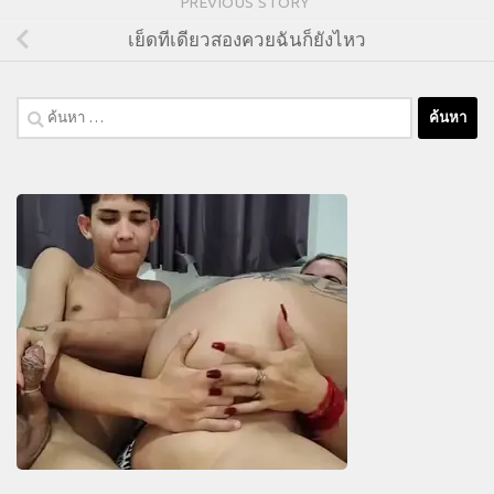
PREVIOUS STORY
เย็ดทีเดียวสองควยฉันก็ยังไหว
ค้นหา
สำหรับ: