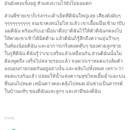
มันยังคงแข็งอยู่ หัวแดงบานโร่ยังไม่ยอมตก
ส่วนพี่ชายเขาก็เร่งกระเด้าเย็ดหีดิฉันใหญ่เลย เสียงดังผับๆ
ๆๆๆๆๆๆๆๆๆๆ จนเขาคงทนไม่ไหวแล้ว เขาเอื้อมมือเข้ามาบีบ
นมดิฉัน พร้อมกับเอามือมาดึงบ่าดิฉันไว้ให้ตัวดิฉันกดลงไป
ให้ควยเขาเข้าได้มิดด้าม แล้วดิฉันก็รู้สึกถึงความอุ่นว๊าบๆ
ในท้องน้อยดิฉัน และอาการเกร็งตอดดุ๊บๆ ของควยลูกชาย
ในรูหีดิฉัน ดิฉันรู้ว่าเขาเสร็จแล้วเหมือนกัน ส่วนดิฉันนั้นไม่
ต้องพูดถึง เสร็จไปหลายรอบแล้ว จนพวกเราหมดแรงล้มตัว
ลงนอนก่ายกอดกันอยู่อย่างงั้น และหลับไปทั้งหมด เพราะว่า
หมดแรงกันแล้ว ปล่อยให้น้ำแห่งความสุขไหลเยิ้มฉ่ำแฉะบน
ที่นอนไปหมด เหม็นคาวคละคลุ้งไปหมด มันช่างเป็นสวรรค์
ในบ้านแท้ๆ ของดิฉันและลูกๆ และสามีของดิฉัน
SHARE