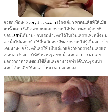
สวัสดีเพื่อนๆ
StoryBlack.com
เรื่องเสียว
หาคนเลียหีให้เมีย
จนน้ำแตก
นี่เกิดจากผมและภรรยาได้ประกาศหาผู้ชายที่
ชอบ
เลียหี
ได้นานๆ จนเธอน้ำแตกได้ในเว็บเสียวแห่งหนึ่ง ผม
เองนั้นไม่ค่อยกล้าใช้ลิ้นเลียตรงหีของภรรยาไม่รู้เป็นอย่างไร
เคยนานๆ ครั้งแต่ก็เลียให้แป๊บเดียวแล้วก็ทำอย่างอื่นเลยแต่
เธอบอกว่าอยากให้ทำนานๆ อยากน้ำแตกคาปาก ผมเลย
บอกว่าถ้าหาคนชอบใช้ลิ้นและสามารถทำได้นานๆ จนน้ำ
แตกได้มาเลียให้จะเอาไหม เธอบอกตกลง