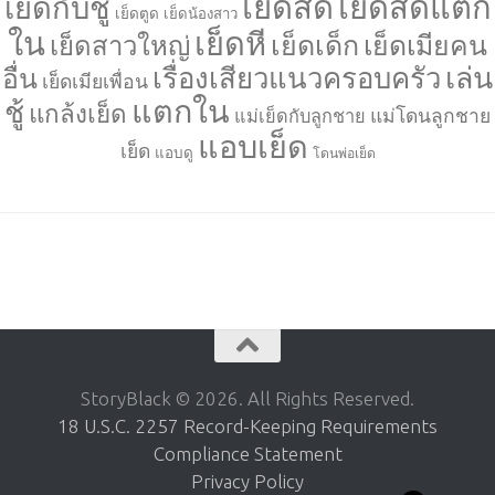
เย็ดสด
เย็ดสดแตก
เย็ดกับชู้
เย็ดตูด
เย็ดน้องสาว
ใน
เย็ดหี
เย็ดเด็ก
เย็ดเมียคน
เย็ดสาวใหญ่
เล่น
เรื่องเสียวแนวครอบครัว
อื่น
เย็ดเมียเพื่อน
แตกใน
ชู้
แกล้งเย็ด
แม่โดนลูกชาย
แม่เย็ดกับลูกชาย
แอบเย็ด
เย็ด
แอบดู
โดนพ่อเย็ด
StoryBlack © 2026. All Rights Reserved.
18 U.S.C. 2257 Record-Keeping Requirements
Compliance Statement
Privacy Policy