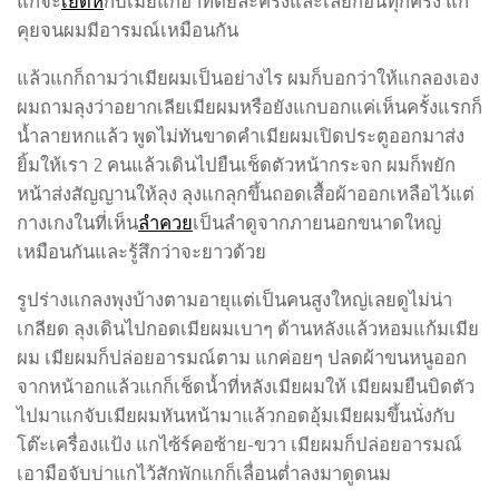
แกจะ
เย็ดหี
กับเมียแกอาทิตย์ละครั้งและเลียก่อนทุกครั้ง แก
คุยจนผมมีอารมณ์เหมือนกัน
แล้วแกก็ถามว่าเมียผมเป็นอย่างไร ผมก็บอกว่าให้แกลองเอง
ผมถามลุงว่าอยากเลียเมียผมหรือยังแกบอกแค่เห็นครั้งแรกก็
น้ำลายหกแล้ว พูดไม่ทันขาดคำเมียผมเปิดประตูออกมาส่ง
ยิ้มให้เรา 2 คนแล้วเดินไปยืนเช็ดตัวหน้ากระจก ผมก็พยัก
หน้าส่งสัญญานให้ลุง ลุงแกลุกขึ้นถอดเสื้อผ้าออกเหลือไว้แต่
กางเกงในที่เห็น
ลำควย
เป็นลำดูจากภายนอกขนาดใหญ่
เหมือนกันและรู้สึกว่าจะยาวด้วย
รูปร่างแกลงพุงบ้างตามอายุแต่เป็นคนสูงใหญ่เลยดูไม่น่า
เกลียด ลุงเดินไปกอดเมียผมเบาๆ ด้านหลังแล้วหอมแก้มเมีย
ผม เมียผมก็ปล่อยอารมณ์ตาม แกค่อยๆ ปลดผ้าขนหนูออก
จากหน้าอกแล้วแกก็เช็ดน้ำที่หลังเมียผมให้ เมียผมยืนบิดตัว
ไปมาแกจับเมียผมหันหน้ามาแล้วกอดอุ้มเมียผมขึ้นนั่งกับ
โต๊ะเครื่องแป้ง แกไซ้ร์คอซ้าย-ขวา เมียผมก็ปล่อยอารมณ์
เอามือจับบ่าแกไว้สักพักแกก็เลื่อนต่ำลงมาดูดนม