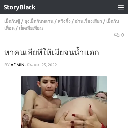
StoryBlack
Skip to content
เย็ดกับชู้
/
ลุงเย็ดกับหลาน
/
สวิงกิ้ง
/
อ่านเรื่องเสียว
/
เย็ดกับ
เพื่อน
/
เย็ดเมียเพื่อน
0
หาคนเลียหีให้เมียจนน้ำแตก
BY
ADMIN
·
มีนาคม 25, 2022