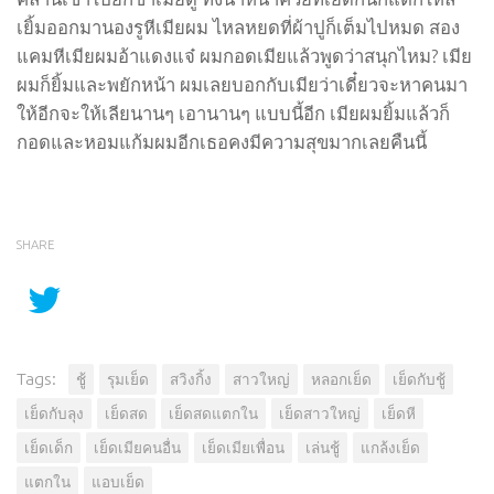
เยิ้มออกมานองรูหีเมียผม ไหลหยดที่ผ้าปูก็เต็มไปหมด สอง
แคมหีเมียผมอ้าแดงแจ๋ ผมกอดเมียแล้วพูดว่าสนุกไหม? เมีย
ผมก็ยิ้มและพยักหน้า ผมเลยบอกกับเมียว่าเดี๋ยวจะหาคนมา
ให้อีกจะให้เลียนานๆ เอานานๆ แบบนี้อีก เมียผมยิ้มแล้วก็
กอดและหอมแก้มผมอีกเธอคงมีความสุขมากเลยคืนนี้
SHARE
Tags:
ชู้
รุมเย็ด
สวิงกิ้ง
สาวใหญ่
หลอกเย็ด
เย็ดกับชู้
เย็ดกับลุง
เย็ดสด
เย็ดสดแตกใน
เย็ดสาวใหญ่
เย็ดหี
เย็ดเด็ก
เย็ดเมียคนอื่น
เย็ดเมียเพื่อน
เล่นชู้
แกล้งเย็ด
แตกใน
แอบเย็ด