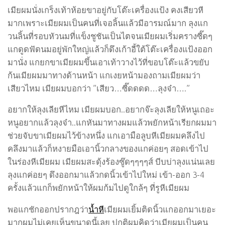
เมียผมนั่งเกร็งเท้าห้อยขาอยู่กับโต๊ะเครื่องแป้ง คงเสียวหี
มากเพราะเมียผมเป็นคนที่เจอลิ้นแล้วมีอารมณ์มาก ลุงแก
วนลิ้นที่รอบหัวนมที่แข็งชูชันเป็นไตจนเมียผมเริ่มครางซี๊ดๆ
แกดูดฟัดนมอยู่พักใหญ่แล้วก็ดึงเก้าอี้ใต้โต๊ะเครื่องแป้งออก
มานั่ง แกยกขาเมียผมขึ้นเอาเท้าวางไว้ที่ขอบโต๊ะแล้วขยับ
ก้นเมียผมมาทางด้านหน้า แกเงยหน้ามองถามเมียผมว่า
เสียวไหม เมียผมบอกว่า ”เสียว…ซี๊ดดดด…ลุงจ๋า….”
อยากให้ลุงเลียหีไหม เมียผมบอก..อยากจ๊ะลุงเลียให้หนูเถอะ
หนูอยากแล้วลุงจ๋า..แกหันมาทางผมแล้วพยักหน้าเรียกผมมา
ช่วยจับขาเมียผมไว้ข้างหนึ่ง แกเอามือลูบหีเมียผมคลึงไป
คลึงมาแล้วก็หงายมือเอานิ้วกลางของแกค่อยๆ สอดเข้าไป
ในร่องหีเมียผม เมียผมสะดุ้งร้องซู๊ดๆๆๆๆส์ บีบบ่าลุงแน่นเลย
ลุงแกค่อยๆ ดึงออกมาแล้วกดนิ้วเข้าไปใหม่ เข้า-ออก 3-4
ครั้งแล้วแกก็พยักหน้าให้ผมก้มไปดูใกล้ๆ ที่รูหีเมียผม
พอแกชักออกปรากฎว่า
น้ำหี
เมียผมเยิ้มติดนิ้วแกออกมาเยอะ
มากผมไม่เคยเห็นขนาดนี้เลย ปกติผมคิดว่าเมียผมเป็นคน