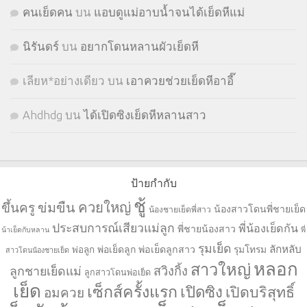
คนเย็ดคน
บน
แอบดูแม่อาบน้ำจนได้เย็ดหีแม่
นิรันดร์
บน
อยากโดนหลานผัวเย็ดหี
เลียห*อย่างเดียว
บน
เอาควยช่วยเย็ดหีอาอี๊
Ahdhdg
บน
ได้เปิดซิงเย็ดหีหลานสาว
ป้ายกำกับ
ชู้
ควยใหญ่
ขึ้นครู
ข่มขืน
น้องสาวโดนพี่ชายเย็ด
น้องชายเย็ดพี่สาว
ประสบการณ์เสียวแม่ลูก
พี่น้องเย็ดกัน
พี่ชายน้องสาว
น้าเย็ดกับหลาน
พี่
รุมเย็ด
ลักหลับ
พ่อเย็ดลูก
พ่อเย็ดลูกสาว
รุมโทรม
พ่อลูก
สาวโดนน้องชายเย็ด
หลอก
สาวใหญ่
ลูกชายเย็ดแม่
สวิงกิ้ง
ลูกสาวโดนพ่อเย็ด
เย็ด
เซ็กส์ครั้งแรก
เปิดซิง
เปิดบริสุทธิ์
อมควย