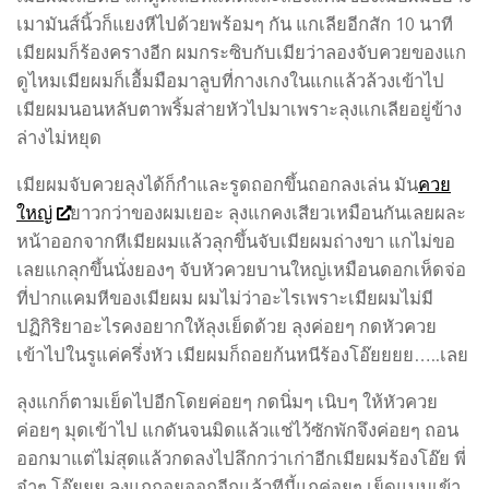
เมามันส์นิ้วก็แยงหีไปด้วยพร้อมๆ กัน แกเลียอีกสัก 10 นาที
เมียผมก็ร้องครางอีก ผมกระซิบกับเมียว่าลองจับควยของแก
ดูไหมเมียผมก็เอื้มมือมาลูบที่กางเกงในแกแล้วล้วงเข้าไป
เมียผมนอนหลับตาพริ้มส่ายหัวไปมาเพราะลุงแกเลียอยู่ข้าง
ล่างไม่หยุด
เมียผมจับควยลุงได้ก็กำและรูดถอกขึ้นถอกลงเล่น มัน
ควย
ใหญ่
ยาวกว่าของผมเยอะ ลุงแกคงเสียวเหมือนกันเลยผละ
หน้าออกจากหีเมียผมแล้วลุกขึ้นจับเมียผมถ่างขา แกไม่ขอ
เลยแกลุกขึ้นนั่งยองๆ จับหัวควยบานใหญ่เหมือนดอกเห็ดจ่อ
ที่ปากแคมหีของเมียผม ผมไม่ว่าอะไรเพราะเมียผมไม่มี
ปฏิกิริยาอะไรคงอยากให้ลุงเย็ดด้วย ลุงค่อยๆ กดหัวควย
เข้าไปในรูแค่ครึ่งหัว เมียผมก็ถอยก้นหนีร้องโอ๊ยยยย…..เลย
ลุงแกก็ตามเย็ดไปอีกโดยค่อยๆ กดนิ่มๆ เนิบๆ ให้หัวควย
ค่อยๆ มุดเข้าไป แกดันจนมิดแล้วแช่ไว้ซักพักจึงค่อยๆ ถอน
ออกมาแต่ไม่สุดแล้วกดลงไปลึกกว่าเก่าอีกเมียผมร้องโอ๊ย พี่
จ๋าๆ โอ๊ยยย ลุงแกถอยออกอีกแล้วทีนี้แกค่อยๆ เย็ดแบบเข้า