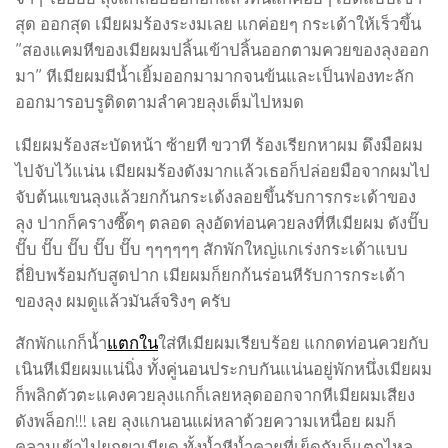
สุด ออกสุด เมียผมร้องระงมเลย แกค่อยๆ กระเด้าให้เร็วขึ้น
”สองแคมหีของเมียผมปลิ้นเข้าปลิ้นออกตามควยของลุงออก
มา” หีเมียผมมีน้ำเยิ้มออกมามากจนข้นและเป็นฟองทะลัก
ออกมารอบรูติดตามลำควยลุงเต็มไปหมด
เมียผมร้องสะบัดหน้า ซ้ายที ขวาที ร้องเรียกหาผม ดึงมือผม
ไปจับไว้แน่น เมียผมร้องดังมากแล้วเธอก็ปล่อยมือจากผมไป
จับต้นแขนลุงแล้วยกก้นกระเด้งลอยขึ้นรับการกระเด้าของ
ลุง ปากก็ครางซี๊ดๆ ตลอด ลุงอัดท่อนควยลงที่หีเมียผม ดังปั๊บ
ปั๊บ ปั๊บ ปั๊บ ปั๊บ ปั๊บ ๆๆๆๆๆๆ สักพักใหญ่แกเร่งกระเด้าแบบ
ถี่ยิบพร้อมกับสูดปาก เมียผมก็ยกก้นร่อนหีรับการกระเด้า
ของลุง ผมดูแล้วมันส์จริงๆ ครับ
สักพักแกก็น้ำ
แตกใน
ใส่หีเมียผมเรียบร้อย แกกดท่อนควยกับ
เนินหีเมียผมแน่นิ่ง ทั้งคู่นอนประกบกันแน่นอยู่พักหนึ่งเมียผม
ก็พลิกตัวตะแคงควยลุงแกก็เลยหลุดออกจากหีเมียผมเสียง
ดังพล็อก!!! เลย ลุงแกนอนแผ่หลาด้วยความเหนื่อย ผมก็
คลานเข้าไปยกขาเมียดู ทั้งน้ำหีน้ำควยที่เย็ดกันก็แตกไหล