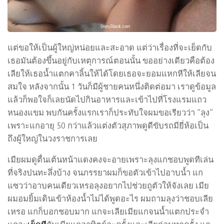
แต่ขอให้เป็นผู้ใหญ่หน่อยและสะอาด แต่ว่าเรื่องที่จะเย็ดกับ
เธอมันต้องขึ้นอยู่กับเหตุการณ์ตอนนั้น ขออย่างเดียวคือต้อง
เลียให้เธอน้ำแตกคาลิ้นให้ได้โดยเธอจะยอมแหกหีให้เลียจน
สมใจ หลังจากนั้น 1 วันก็มีผู้ชายคนหนึ่งติดต่อมา เราดูข้อมูล
แล้วก็พอใจก็เลยนัดไปกินอาหารและเข้าไปที่โรงแรมแถว
หนองแขม พบกันครั้งแรกเราก็ประทับใจผมขอเรียวว่า ”ลุง”
เพราะแกอายุ 50 กว่าแล้วแต่งตัวสุภาพดูดีขับรถมียี่ห้อเป็น
ถึงผู้ใหญ่ในวงราชการเลย
เมียผมดูตื่นเต้นหน้าแดงคงจะอายเพราะลุงแกชอบพูดทีเล่น
ที่จริงปนทะลึ่งบ้าง จนภรรยาผมก็ขอตัวเข้าไปอาบน้ำ แก
แซวว่าอาบคนเดียวเหรอลุงอยากไปช่วยถูตัวให้จังเลย เมีย
ผมอมยิ้มเดินเข้าห้องน้ำไม่ได้พูดอะไร ผมถามลุงว่าชอบเลีย
เหรอ แกก็บอกชอบมาก แกจะเลียเมียแกจนน้ำแตกประจำ