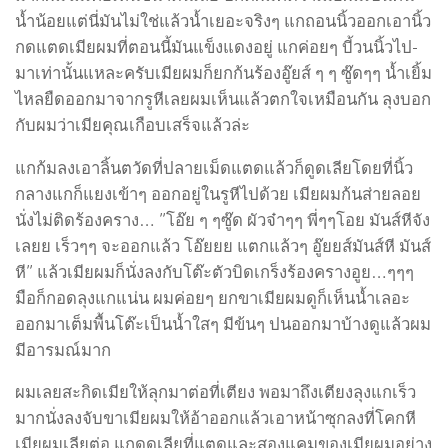
น้ำน้อยแต่นี่มันไม่ใช่แล้วน้ำเยอะจริงๆ แกถอนนิ้วออกเอานิ้ว
กดแตดเมียผมที่ตอนนี้มันแข็งแดงอยู่ แกค่อยๆ บี้วนนิ้วไป-
มาเท่านั้นแหละครับเมียผมก็ยกก้นร้องอู๊ยส์ ๆ ๆ ซู๊ดๆๆ น้ำเยิ้ม
ไหลยืดออกมาจากรูหีเลยผมเห็นแล้วตกใจเหมือนกัน ลุงบอก
กับผมว่าเมียคุณเกือบเสร็จแล้วล่ะ
แกก้มลงเอาลิ้นตวัดที่ปลายเม็ดแตดแล้วก็ดูดเลียโดยที่นิ้ว
กลางแกก็แยงเข้าๆ ออกอยู่ในรูหีไปด้วย เมียผมก้นส่ายลอย
นั่งไม่ติดร้องคราง… ”โอ๊ย ๆ ๆซู๊ด ผัวจ๋าๆๆ พี่ๆๆโอย มันส์หีจัง
เลยย เร็วๆๆ จะออกแล้ว โอ๊ยยย แตกแล้วๆ อู๊ยยส์มันส์หี มันส์
หี” แล้วเมียผมก็นั่งลงกับโต๊ะตัวบิดเกร็งร้องครางอูย…ๆๆๆ
มือก็กอดลุงแกแน่น ผมค่อยๆ ยกขาเมียผมดูก็เห็นน้ำเลอะ
ออกมาเต็มพื้นโต๊ะเป็นน้ำใสๆ มีข้นๆ ปนออกมาบ้างดูแล้วผม
มีอารมณ์มาก
ผมเลยสะกิดเมียให้ลุกมาต่อที่เตียง พอมาถึงเตียงลุงแกเร็ว
มากนั่งลงจับขาเมียผมให้อ้าออกแล้วเอาหน้าซุกลงที่โคกหี
เมียผมเลียต่อ แกดูดเลียที่แตดและสองแคมของเมียผมอย่าง