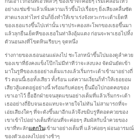
กันเอาไว้ก่อนที่เอวพลิ้วๆ ของเขาจะค่อยๆ เริ่มเคลื่อนไหว
อย่างแช่มช้าแล้วเพิ่มความเร็วขึ้นไปเรื่อยๆ ยิ่งเสียงคลื่นซัด
สาดแรงเท่าไหร่ มันก็ยิ่งทำให้เขาเร่งจังหวะกระเด้าเย็ดหี
ของเธอแรงขึ้นไปเท่านั้น เขาประคองสะโพกของเธอขึ้นมา
แล้วลุกยืนเย็ดหีของเธอในท่าลิงอุ้มแตง ก่อนจะพาเธอไปทิ้ง
ตัวนอนลงที่โขดหินเรียบๆ จุดหนึ่ง
ร่างกายของเธอนอนแผ่ลงไป ชะโงกหน้าขึ้นไปมองดูลำควย
ของเขาที่ยังคงแข็งโป๊กไม่มีท่าทีว่าจะสงบลง จัดมันยัดเข้า
มาในรูหีของเธออย่างเต็มแรงแล้วเริ่มกระเด้าเข้ามาอย่างถี่
รัว ตอนนี้เธอทั้งเสียว ทั้งร้อน แต่ความเงี่ยนก็ทำให้เธอยอม
เสียวสู้แดดอยู่อย่างนี้ พร้อมกับค่อยๆ ยื่นมือไปกอดคอของ
เขาเอาไว้ ยื้ออีกฝ่ายจนสุดแขนอย่างเต็มที่แล้วเริ่มกระเด้า
เธออย่างถี่ยิบจนเธอแทบจะหายใจไม่ทัน ไม่สามารถที่จะ
เอ่ยเสียงใดๆ ที่จะดังขึ้นมาอีกแล้วจึงขมิบรูหีตอดควยของ
เขาเข้าไปอย่างเต็มที่ก่อนที่จะค่อยๆ สัมผัสกับน้ำควยของ
เขาที่ทะลัก
แตกใน
เข้ามาอย่างเต็มที่ แล้วค่อยๆ ผ่อนอารมณ์
ของตัวเองลงไปอย่างช้าๆ