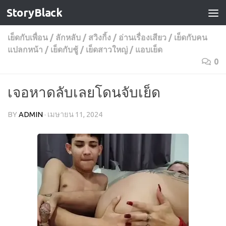
StoryBlack
Skip to content
เย็ดกับเพื่อน
/
ลักหลับ
/
สวิงกิ้ง
/
อ่านเรื่องเสียว
/
เย็ดกับคน
แปลกหน้า
/
เย็ดกับชู้
/
เย็ดสาวใหญ่
/
แอบเย็ด
0
เจอหาดลับเลยโดนจับเย็ด
BY
ADMIN
·
เมษายน 11, 2024