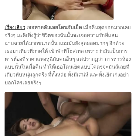
เรื่องเสียว
เจอหาดลับเลยโดนจับเย็ด
เมื่อคืนสุดยอดมากเลย
จริงๆ มะลิเพิ่งรู้ว่าชีวิตของฉันนั้นจะเจอความรักที่แสน
ฉาบฉวยได้มากขนาดนั้น แถมมันยังสุดยอดมากๆ อีกด้วย
เธอมาเที่ยวที่ภาคใต้ เข้าพักที่โฮสเทล เพราะว่ามันเป็นการ
หารห้องที่ราคาแพงหูฉี่กับคนอื่นๆ แต่ปรากฏว่า การหารห้อง
แบบนั้นในเมื่อคืน ทำให้เธอโดนเย็ดแบบโคตรจะมันส์เลยที
เดียวหับหนุ่มลูกครึ่ง ที่ทั้งหล่อ ทั้งมีเสน่ห์ และทั้งเย็ดเก่งอย่า
บอกใครเลยจริงๆ