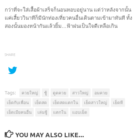
กว่าที่จะใส่เสื้อผ้าเสร็จก็นอนหอบอยู่นาน แต่ว่าหลังจากนั้น
แค่เสี้ยววินาทีก็มีนักท่องเที่ยวคนอื่นเดินตามเข้ามาทันที ทั้ง
สองนั้นมองหน้ากันแล้วยิ้ม…ฟ้าฝนเป็นใจดีเหลือเกิน
SHARE
Tags:
ควยใหญ่
ชู้
ดูดควย
สาวใหญ่
อมควย
เย็ดกับเพื่อน
เย็ดสด
เย็ดสดแตกใน
เย็ดสาวใหญ่
เย็ดหี
เย็ดเมียคนอื่น
เล่นชู้
แตกใน
แอบเย็ด
YOU MAY ALSO LIKE...