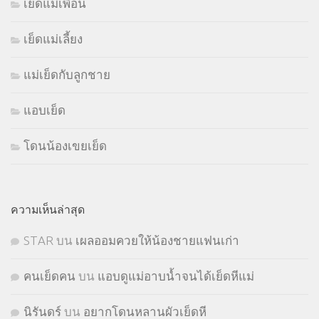
เย็ดแม่เพื่อน
เย็ดแม่เลี้ยง
แม่เย็ดกับลูกชาย
แอบเย็ด
โดนน้องเขยเย็ด
ความเห็นล่าสุด
STㅤAR
บน
เผลออมควยให้น้องชายแฟนเก่า
คนเย็ดคน
บน
แอบดูแม่อาบน้ำจนได้เย็ดหีแม่
นิรันดร์
บน
อยากโดนหลานผัวเย็ดหี