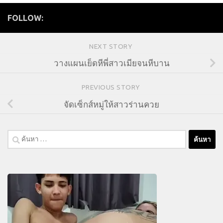
FOLLOW:
NEXT STORY
วางแผนเย็ดหีพี่สาวเมียจนหีบาน
PREVIOUS STORY
จัดเซ็กส์หมู่ให้สาวร่านควย
ค้นหา
สำหรับ: