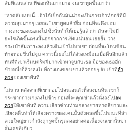
ลับที่แสนสวน ที่ซอกหินมากมาย จนเขาพูดขึ้นมาว่า
“หาดลับแบบนี้…ถ้าได้เย็ดกันมันน่าจะเป็นการเอ้าท์ดอร์ที่มี
ความสุขมากๆ เลยละ” เขาพูดแล้วยิ้ม ก่อนที่จะดึงขอบ
กางเกงของเธอลงไป ซึ่งนั่นทำให้เธอรู้แล้วว่า มันจะไม่มี
อะไรเกิดขึ้นตรงนี้นอกจากการเย็ดแน่นอน เธอยิ้ม วาง
กระเป๋าสัมภาระลงแล้วเดินเข้าไปหาเขา ก่อนที่จะโดนช้อน
ท้ายทอยขึ้นไปจูบ คราวนี้เธอไม่ได้ง่วงเหมือนเมื่อคืนอีกแล้ว
ทันทีที่เขาเริ่มบดริมฝีปากเข้ามาจูบกับเธอ มือของเธออีก
ข้างหนึ่งก็ล้วงลงไปที่กางเกงของเขาแล้วค่อยๆ จับเข้าที่
ลำ
ควย
ของเขาทันที
ไม่นาน หลังจากที่เขาถอยไปจนเอนตัวทิ้งลงบนหิน เขาก็
กระชากกางเกงลงไปช้าๆ ก่อนที่จะคุกเข่าแล้วนั่งลงไป
อม
ควย
ให้เขาทันที ความเสียวซ่านท่ามกลางชายหาดสีขาวและ
เสียงคลื่นทำให้เสียงครางของเคนนั้นดังคลอขึ้นไปขณะที่ลำ
ควยใหญ่ยาวกำลังถูกรูดขึ้นรูดลงอย่างต่อเนื่องจนเขานั้นขา
สั่นเลยทีเดียว