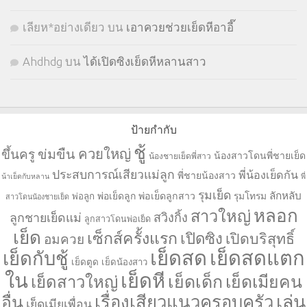
เลียห*อย่างเดียว
บน
เอาควยช่วยเย็ดหีอาอี๊
Ahdhdg
บน
ได้เปิดซิงเย็ดหีหลานสาว
ป้ายกำกับ
ชู้
ควยใหญ่
ขึ้นครู
ข่มขืน
น้องสาวโดนพี่ชายเย็ด
น้องชายเย็ดพี่สาว
ประสบการณ์เสียวแม่ลูก
พี่น้องเย็ดกัน
พี่ชายน้องสาว
น้าเย็ดกับหลาน
พี่
รุมเย็ด
ลักหลับ
พ่อเย็ดลูก
พ่อเย็ดลูกสาว
รุมโทรม
พ่อลูก
สาวโดนน้องชายเย็ด
หลอก
สาวใหญ่
ลูกชายเย็ดแม่
สวิงกิ้ง
ลูกสาวโดนพ่อเย็ด
เย็ด
เซ็กส์ครั้งแรก
เปิดซิง
เปิดบริสุทธิ์
อมควย
เย็ดสด
เย็ดสดแตก
เย็ดกับชู้
เย็ดตูด
เย็ดน้องสาว
ใน
เย็ดหี
เย็ดเด็ก
เย็ดเมียคน
เย็ดสาวใหญ่
เล่น
เรื่องเสียวแนวครอบครัว
อื่น
เย็ดเมียเพื่อน