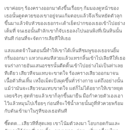
เขาค่อยๆ ร้องครางออกมาดังขึ้นเรื่อยๆ ก้มมองดูหน้าของ
เธอนั้นดูดควยของเขาอยู่จนแก้มตอบแล้วจึงเริ่มหยัดตัวลุก
ขึ้นมาแล้วจับหัวของเธอกระเด้าเย็ดปากของเธอเข้าไปอย่าง
เต็มที่ จนเธอนั้นสำลักเขาก็จับเธอลงไปนอนพิงที่เนินหินนั้น
ทันที ก่อนที่จะจัดการเลียหีให้เธอ
แสงแดดจ้าในตอนนี้ทำให้เขาได้เห็นหีชมพูของเธอจนยิ้ม
กริ่มออกมา แหวกแคมหีสวยแล้วแทรกลิ้นเข้าไปเลียหีให้เธอ
จนร่างกายอันแสนอรชรนั้นดีดดิ้นเข้าไปอย่างไม่เป็นท่าเลย
ทีเดียว เสียวหีจนแทบจะขาดใจ ร้องครางเสียวออกมาจน
เนื้อตัวสั่นเทิ้ม เหงื่อเม็ดเป้งผุดขึ้นทั่วร่างกาย แต่ถึงอย่างนั้น
แม้ว่ามันจะเสียวจนแทบขาดใจ แต่ก็ไม่ได้อยากให้เขาหยุด
เลยจริงๆ สุดท้ายแล้วเขาก็ลุกขึ้นมายืน มือกำควยตัวเองเอา
ไว้แล้วหมุนไปเรื่อยๆ ก่อนที่จะใช้น้ำลายนั้นถูที่หัวควยพร้อม
กับดันเข้ามาในรูหีของเธอทันที
ซี๊ดดด…เสียวหีที่สุดเลย เขาโน้มตัวลงมา โอบกอดกันและ