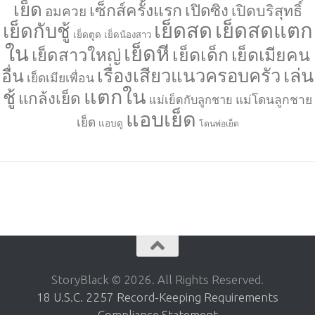
เย็ด
เซ็กส์ครั้งแรก
เปิดซิง
เปิดบริสุทธิ์
อมควย
เย็ดสด
เย็ดสดแตก
เย็ดกับชู้
เย็ดตูด
เย็ดน้องสาว
ใน
เย็ดหี
เย็ดเด็ก
เย็ดเมียคน
เย็ดสาวใหญ่
เล่น
เรื่องเสียวแนวครอบครัว
อื่น
เย็ดเมียเพื่อน
แตกใน
ชู้
แกล้งเย็ด
แม่โดนลูกชาย
แม่เย็ดกับลูกชาย
แอบเย็ด
เย็ด
แอบดู
โดนพ่อเย็ด
StoryBlack © 2026. All Rights Reserved.
18 U.S.C. 2257 Record-Keeping Requirements
Compliance Statement