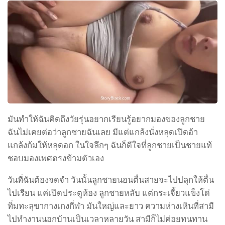
มันทำให้ฉันคิดถึงวัยรุ่นอยากเรียนรู้อยากมองของลูกชาย
ฉันไม่เคยต่อว่าลูกชายฉันเลย มีแต่แกล้งนั่งหลุดเปิดอ้า
แกล้งก้มให้หลุดอก ในใจลึกๆ ฉันก็ดีใจที่ลูกชายเป็นชายแท้
ชอบมองเพศตรงข้ามตัวเอง
วันที่ฉันต้องจดจำ วันนั้นลูกชายนอนตื่นสายจะไปปลุกให้ตื่น
ไปเรียน แค่เปิดประตูห้อง ลูกชายหลับ แต่กระเจี้ยวแข็งโด่
ทิ่มทะลุขากางเกงกี่ฬา มันใหญ่และยาว ความห่างเหินที่สามี
ไปทำงานนอกบ้านเป็นเวลาหลายวัน สามีก็ไม่ค่อยทนทาน