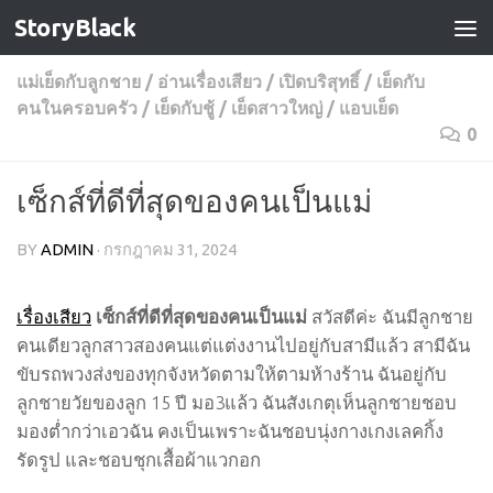
StoryBlack
Skip to content
แม่เย็ดกับลูกชาย
/
อ่านเรื่องเสียว
/
เปิดบริสุทธิ์
/
เย็ดกับ
คนในครอบครัว
/
เย็ดกับชู้
/
เย็ดสาวใหญ่
/
แอบเย็ด
0
เซ็กส์ที่ดีที่สุดของคนเป็นแม่
BY
ADMIN
·
กรกฎาคม 31, 2024
เรื่องเสียว
เซ็กส์ที่ดีที่สุดของคนเป็นแม่
สวัสดีค่ะ ฉันมีลูกชาย
คนเดียวลูกสาวสองคนแต่แต่งงานไปอยู่กับสามีแล้ว สามีฉัน
ขับรถพวงส่งของทุกจังหวัดตามให้ตามห้างร้าน ฉันอยู่กับ
ลูกชายวัยของลูก 15 ปี มอ3แล้ว ฉันสังเกตุเห็นลูกชายชอบ
มองต่ำกว่าเอวฉัน คงเป็นเพราะฉันชอบนุ่งกางเกงเลคกิ้ง
รัดรูป และชอบชุกเสื้อผ้าแวกอก