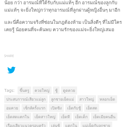
น้อย กว่า อารมณ์ที่ใด้รับกับแม่แท้ๆ อีก อารมณ์ของลูกกับ
แม่แท้ๆ จะยิ่งใหญ่กว่าทุกอารมณ์ที่ลูกผ่านผู้หญิงอื่นๆ มาอีก
และนี่คือความจริงที่ซ่อนในกฎต้องห้าม เป็นสิ่งดีๆ ที่ไม่มีใคร
เคยรู้ น้อยคนที่จะค้นพบ ความรักของแม่จะยิ่งใหญ่เสมอ
SHARE
Tags:
ขึ้นครู
ควยใหญ่
ชู้
ดูดควย
ประสบการณ์เสียวแม่ลูก
ลูกชายเย็ดแม่
สาวใหญ่
หลอกเย็ด
อมควย
เซ็กส์ครั้งแรก
เปิดซิง
เย็ดกับชู้
เย็ดสด
เย็ดสดแตกใน
เย็ดสาวใหญ่
เย็ดหี
เย็ดเด็ก
เย็ดเมียคนอื่น
เรื่องเสียวแนวครอบครัว
เล่นชู้
แตกใน
แม่เย็ดกับลูกชาย