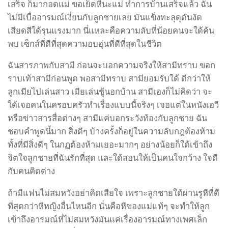
เสร็จ ก็มากอดแม่ ขอเย็ดหีนะแม่ ทำการบ้านเสร็จแล้ว ฉัน
ไม่มีเบื่ออารมณ์เงี่ยนกับลูกชายเลย มันแข็งทะลุดุดันงัด
เสียดสีใด้รุนแรงมาก นี่แหละคือความลับที่น้อยคนจะใด้ค้น
พบ เซ็กส์ที่ดีที่สุดความอบอุ่นที่ดีที่สุดในชีวิต
ฉันสารภาพกับสามี ก่อนจะบอกความจริงให้สามีทราบ ขอก
ราบเท้าสามีก่อนพูด พอสามีทราบ สามียอมรับใด้ ดีกว่าให้
ลูกเมียไปเล่นสาว เมียเล่นชู้นอกบ้าน สามีเองก็ไม่คิดว่า จะ
ใด้เจอคนในครอบครัวทำเรื่องแบบนี้จริงๆ เจอแต่ในหนังเอวี
หรือข่าวสารสื่อต่างๆ สามีแค่บอกระวังท้องกับลูกชาย ฉัน
ชอบคำพูดนี้มาก สิ่งดีๆ บ้างครั้งก็อยู่ในความลับกฎต้องห้าม
ทั้งที่มีสิ่งดีๆ ในกฏต้องห้ามเยอะมากๆ อย่างน้อยก็ใด้เข้าถึง
จิตใจลูกชายที่ฉันรักที่สุด และใด้สอนให้เป็นคนใจกว้าง ใจดี
กับคนคิดต่าง
ถ้ามีแฟนไม่สมหวังอย่าคิดเสียใจ เพราะลูกชายใด้ผ่านรูหีที่ดี
ที่สุดกว่าหีหญิงอื่นไหนอีก นั่นคือหีของแม่แท้ๆ จะทำให้ลูก
เข้าถึงอารมณ์ที่ไม่สมหวังมันแค่เรื่องอารมณ์ทางเพศเล็ก