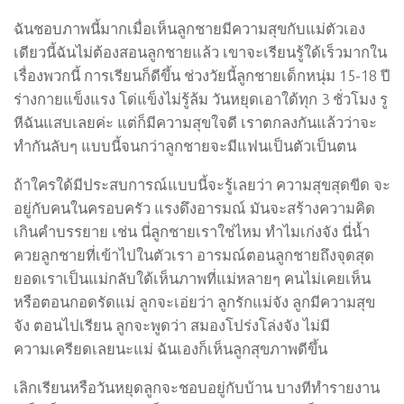
ฉันชอบภาพนี้มากเมื่อเห็นลูกชายมีความสุขกับแม่ตัวเอง
เดียวนี้ฉันไม่ต้องสอนลูกชายแล้ว เขาจะเรียนรู้ใด้เร็วมากใน
เรื่องพวกนี้ การเรียนก็ดีขึ้น ช่วงวัยนี้ลูกชายเด็กหนุ่ม 15-18 ปี
ร่างกายแข็งแรง โด่แข็งไม่รู้ล้ม วันหยุดเอาใด้ทุก 3 ชั่วโมง รู
หีฉันแสบเลยค่ะ แต่ก็มีความสุขใจดี เราตกลงกันแล้วว่าจะ
ทำกันลับๆ แบบนี้จนกว่าลูกชายจะมีแฟนเป็นตัวเป็นตน
ถ้าใครใด้มีประสบการณ์แบบนี้จะรู้เลยว่า ความสุขสุดขีด จะ
อยู่กับคนในครอบครัว แรงดึงอารมณ์ มันจะสร้างความคิด
เกินคำบรรยาย เช่น นี่ลูกชายเราใช่ไหม ทำไมเก่งจัง นี่น้ำ
ควยลูกชายที่เข้าไปในตัวเรา อารมณ์ตอนลูกชายถึงจุดสุด
ยอดเราเป็นแม่กลับใด้เห็นภาพที่แม่หลายๆ คนไม่เคยเห็น
หรือตอนกอดรัดแม่ ลูกจะเอ่ยว่า ลูกรักแม่จัง ลูกมีความสุข
จัง ตอนไปเรียน ลูกจะพูดว่า สมองโปร่งโล่งจัง ไม่มี
ความเครียดเลยนะแม่ ฉันเองก็เห็นลูกสุขภาพดีขึ้น
เลิกเรียนหรือวันหยุดลูกจะชอบอยู่กับบ้าน บางทีทำรายงาน