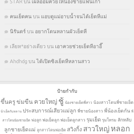
STㅤAR
บน
เผลออมควยให้น้องชายแฟนเก่า
คนเย็ดคน
บน
แอบดูแม่อาบน้ำจนได้เย็ดหีแม่
นิรันดร์
บน
อยากโดนหลานผัวเย็ดหี
เลียห*อย่างเดียว
บน
เอาควยช่วยเย็ดหีอาอี๊
Ahdhdg
บน
ได้เปิดซิงเย็ดหีหลานสาว
ป้ายกำกับ
ชู้
ควยใหญ่
ขึ้นครู
ข่มขืน
น้องสาวโดนพี่ชายเย็ด
น้องชายเย็ดพี่สาว
ประสบการณ์เสียวแม่ลูก
พี่น้องเย็ดกัน
พี่ชายน้องสาว
น้าเย็ดกับหลาน
พี่
รุมเย็ด
ลักหลับ
พ่อเย็ดลูก
พ่อเย็ดลูกสาว
รุมโทรม
พ่อลูก
สาวโดนน้องชายเย็ด
หลอก
สาวใหญ่
ลูกชายเย็ดแม่
สวิงกิ้ง
ลูกสาวโดนพ่อเย็ด