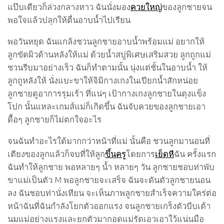
แป๊บเดียวก็ล่วงกลางหาว ฉันนั่งมอง
ควยใหญ่
ของลูกชายจน
พอใจแล้วปลุกให้ตื่นอาบน้ำไปเรียน
พอวันหยุด ฉันแกล้งชวนลูกชายอาบน้ำพร้อมแม่ อยากให้
ลูกขัดผิวด้านหลังให้แม่ ด้วยน้ำสบู่พิเศษเสริมสวย ลูกถูกแม่
ชวนรีบมาอย่างเร็ว ฉันก็ทำตามนั้น นุ่งแต่ชั้นในอาบน้ำ ให้
ลูกถูหลังให้ นั่งแบะขาให้จิมิกางเกงในเปียกน้ำสักหน่อย
ลูกชายดูอาการรุมเร้า ที่แน่ๆ เป้ากางเกงลูกชายในตุงแข็ง
โปก นั้นแหละเกมส์แม่ก็เกิดขึ้น ฉันจับควยของลูกชายเอา
ดื้อๆ ลูกชายก็ไม่ตกใจอะไร
จนฉันทำอะไรใด้มากกว่าหน้าที่แม่ นั้นคือ ชวนลูกมานอนที่
เตียงของลูกแล้วก็จบที่ให้ลูก
ขึ้นครู
โดยการ
เย็ดหี
ฉัน ครั้งแรก
ฉันทำให้ลูกชาย พอหลายๆ น้ำ หลายๆ วัน ลูกชายชอบท่าพับ
ขาแม่เป็นตัว M พอลูกชายจะเสร็จ ฉันจะดันตัวลูกชายนอน
ลง ฉันชอบท่านั่งเทียน จะเห็นภาพลูกชายสำเร็จความใคร่ต่อ
หน้าฉันที่ฉันกำลังโยกตัวออกแรง จนลูกชายเกร็งตัวบีบเต้า
นมแม่อย่างแรงและยกตัวมากอดแม่รัดเอวเอาใว้แน่นมือ