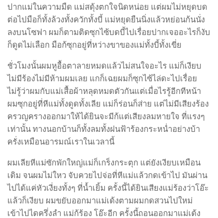
ปากแม่ในความมืด แม่สดุ้งตกใจนิดหน่อย แต่ผมไม่หยุดบด
ต่อไปมือก็ทั้งล้วงทั้งควักทั้งบี้ แม่หยุดยืนนิ่งแล้วหย่อนก้นนั่ง
ลงบนโซฟา ผมก็ตามติดซุกไซ้บดบี้ไปเรื่อยปากเจออะไรก็งับ
ก็ดูดไม่เลือก มือก้ซุกอยู่ที่หว่างขาของแม่ทั้งบี้ทั้งเขี่ย
ชั่วโมงนั้นผมหูอื้อตาลายหมดแล้วไม่สนใจอะไร แม่ก็เงียบ
ไม่มีร้องไม่มีห้ามผมเลย แกก็เฉยผมก็ซุกไซ้ไล่ดะไปเรื่อย
ไม่รู้ว่าผมกับแม่เสื้อผ้าหลุดหมดตัวกันแต่เมื่อไรรู้อีกทีหน้า
ผมซุกอยู่ที่หีแม่ทั้งดูดทั้งเลีย แม่ก็ร่อนก็ส่าย แต่ไม่มีเสียงร้อง
ครวญครางออกมาให้ได้ยินจะมีก้แต่เสียงลมหายใจ ที่แรงๆ
เท่านั้น ทางนอกบ้านก็ทั้งลมทั้งฝนฟ้าร้องกระหน่ำอย่างบ้า
ครั่งเหมือนอารมณ์เราในเวลานี้
ผมเลียหีแม่ซักพักใหญ่แม่ก็เกร็งกระตุก แต่ยังเงียบเหมือน
เดิม จนผมไม่ใหว จับควยไปจ่อที่หีแม่แล้วกดเข้าไป มันผ่าน
ไปได้แค่หัวเงี่ยงทั้งๆ ที่น้ำเยิ้ม ครั้งนี้ได้ยินเสียงแม่ร้องว่าโอ๊ะ
แล้วก็เงียบ ผมขยับออกมาแม่เด้งตามผมกดสวนไปใหม่
เข้าไปไดครึ่งลำ แม่ก้ร้อง โอ๊ะอีก ครั้งนี้ถอนออกมาแม่เด้ง