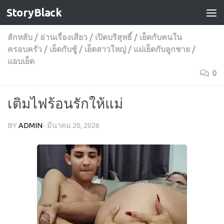
StoryBlack
Skip to content
ลักหลับ
/
อ่านเรื่องเสียว
/
เปิดบริสุทธิ์
/
เย็ดกับคนใน
ครอบครัว
/
เย็ดกับชู้
/
เย็ดสาวใหญ่
/
แม่เย็ดกับลูกชาย
/
แอบเย็ด
0
เติมไฟร้อนรักให้แม่
BY
ADMIN
·
มีนาคม 20, 2026