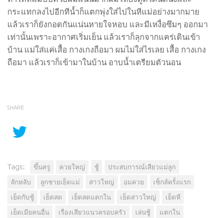
กระแทกลงไปอีกทีน้ำก็แตกพุ่งใส่ไปในหีแม่อย่างมากมาย
แล้วเราก็ยังกอดกันแน่นหายใจหอบ และมีเหงื่อซึมๆ ออกมา
เท่านั้นเพราะอากาศเริ่มเย็น แล้วเราก็ลุกจากแคร่เดินเข้า
บ้าน แม่ใส่แค่เสื้อ กางเกงถือมา ผมไม่ใส่ไรเลย เสื้อ กางเกง
ถือมา แล้วเราก็เข้ามาในบ้าน อาบน้ำเตรียมตัวนอน
SHARE
Tags:
ขึ้นครู
ควยใหญ่
ชู้
ประสบการณ์เสียวแม่ลูก
ลักหลับ
ลูกชายเย็ดแม่
สาวใหญ่
อมควย
เซ็กส์ครั้งแรก
เย็ดกับชู้
เย็ดสด
เย็ดสดแตกใน
เย็ดสาวใหญ่
เย็ดหี
เย็ดเมียคนอื่น
เรื่องเสียวแนวครอบครัว
เล่นชู้
แตกใน