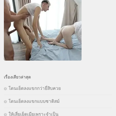
เรื่องเสียวล่าสุด
โดนเย็ดลงแขกกว่ายี่สิบควย
โดนเย็ดลงแขกแบบซาดิสม์
ให้เสี่ยเย็ดเมียเพราะจำเป็น