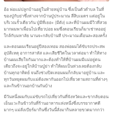
อ้อ พ่อแม่ปลูกบ้านอยู่ในท้ายหมู่บ้าน ซึ่งเป็นตัวตำบล ในที่
ของปู่กับย่าซึ่งห่างจากบ้านปู่ประมาณ สี่สิบเมตร แต่อยู่ใน
บริเวณรั้วเดียวกัน ปู่มีที่เยอะ (มีตัง) และที่บ้านผมมีวิวที่สวย
มากผมพาเพื่อนไปเที่ยวบ่อย ผมซึ่งตอนเรียนก็มาเช่าหออยุ่
ใกล้กับมหาลัย นานจะกลับบ้านที ประมาณเดือนละสองครั้ง
และตอนผมเรียนอยู่ปีสองเทอม สองพ่อผมได้ขับรถประสพ
อุบัติเหตุ อาการสาหัส และเสียชีวิตในเวลาต่อมา ทำให้ทาง
บ้านผมเสียใจกันมากและต้องทำให้ที่บ้านผมมีแม่อยู่ตน
เดียวถึงจะอยู่ใกล้บ้านปู่ย่า ทำให้ผมเป็นห่วงเลยต้องกลับ
บ้านทุกอาทิตย์ จนถึงช่วงปิดเทอมผมก็กลับมาอยู่บ้าน และ
ทุกวันหยุดผมกับแม่ต้องพากันออกไปเที่ยวตามสถานที่ต่างๆ
และกินข้าวนอกบ้านกันบ้าง
มีวันหนึ่งผมกับแม่ขับรถไปเที่ยวกันที่จังหวัดและขากลับตอน
เย็นแวะกินข้าวกันที่ร้านอาหารแห่งหนึ่งซึ่งบรรยากาศดี
มากๆ แม่สั่งเบียร์มากินซึ่งวันนี้สั่งมากินหลายขวดมากกว่า