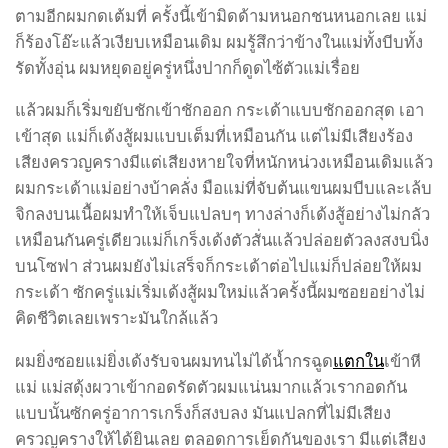
ตามอีกผมกดเต้มที่ ครั้งนี้เข้ามิดด้ามหนอกชนหนอกเลย แม่
ก็ร้องโอ๊ะแล้วเงียบเหมือนเดิม ผมรู้สึกว่าข้างในแม่ทั้งบีบทั้ง
รัดทั้งอุ่น ผมหยุดอยู่ครู่หนึ่งปากก็ดูดไซ้ตัวแม่เรื่อย
แล้วผมก็เริ่มขยับชักเข้าชักออก กระเด้าแบบชักออกสุด เอา
เข้าสุด แม่ก็เด้งสู้ผมแบบเต็มที่เหมือนกัน แต่ไม่มีเสียงร้อง
เสียงครวญครางมีแต่เสียงหายใจที่หนักหน่วงเหมือนเดิมแล้ว
ผมกระเด้าแม่อย่างบ้าคลั่ง มือแม่ที่จับต้นแขนผมบีบและเล้บ
จิกลงบนเนื้อผมทำให้เจ็บแปลบๆ ทางล่างก็เด้งสู้อย่างไม่กลัว
เหมือนกันครู่เดียวแม่ก็เกร็งเด้งตัวสั่นแล้วปล่อยตัวลงสงบนิ่ง
บนโซฟา ส่วนผมยังไม่เสร็จก็กระเด้าต่อไปแม่ก็ปล่อยให้ผม
กระเด้า ซักครู่แม่เริ่มเด้งสู้ผมใหม่แล้วครั้งนี้ผมซอยอย่างไม่
คิดชีวิตเลยเพราะมันใกล้แล้ว
ผมยิ่งซอยแม่ยิ่งเด้งรับจนผมทนไม่ได้น้ำกรฉูด
แตกใน
เข้าหี
แม่ แม่สดุ้งผวาเข้ากอดรัดตัวผมแน่นมากแล้วเรากอดกัน
แบบนั้นซักครู่อาการเกร็งก็สงบลง มันแปลกที่ไม่มีเสียง
ครวญครางให้ได้ยินเลย ตลอดการเย็ดกันของเรา มีแต่เสียง