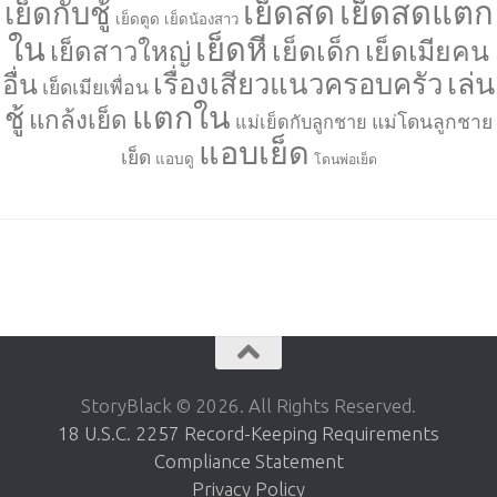
เย็ดสด
เย็ดสดแตก
เย็ดกับชู้
เย็ดตูด
เย็ดน้องสาว
ใน
เย็ดหี
เย็ดเด็ก
เย็ดเมียคน
เย็ดสาวใหญ่
เล่น
เรื่องเสียวแนวครอบครัว
อื่น
เย็ดเมียเพื่อน
แตกใน
ชู้
แกล้งเย็ด
แม่โดนลูกชาย
แม่เย็ดกับลูกชาย
แอบเย็ด
เย็ด
แอบดู
โดนพ่อเย็ด
StoryBlack © 2026. All Rights Reserved.
18 U.S.C. 2257 Record-Keeping Requirements
Compliance Statement
Privacy Policy