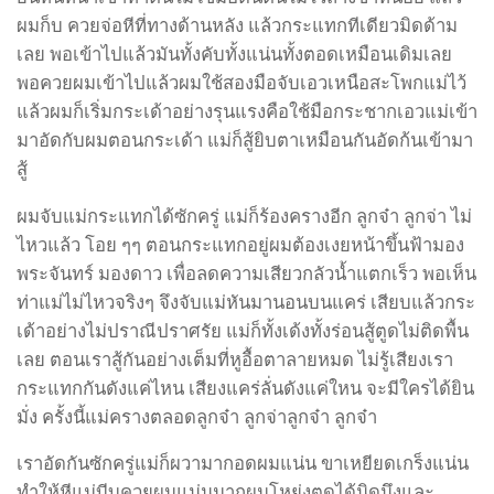
ผมก็บ ควยจ่อหีที่ทางด้านหลัง แล้วกระแทกทีเดียวมิดด้าม
เลย พอเข้าไปแล้วมันทั้งคับทั้งแน่นทั้งตอดเหมือนเดิมเลย
พอควยผมเข้าไปแล้วผมใช้สองมือจับเอวเหนือสะโพกแม่ไว้
แล้วผมก็เริ่มกระเด้าอย่างรุนแรงคือใช้มือกระชากเอวแม่เข้า
มาอัดกับผมตอนกระเด้า แม่ก็สู้ยิบตาเหมือนกันอัดก้นเข้ามา
สู้
ผมจับแม่กระแทกได้ซักครู่ แม่ก็ร้องครางอีก ลูกจ๋า ลูกจ่า ไม่
ไหวแล้ว โอย ๆๆ ตอนกระแทกอยู่ผมต้องเงยหน้าขึ้นฟ้ามอง
พระจันทร์ มองดาว เพื่อลดความเสียวกลัวน้ำแตกเร็ว พอเห็น
ท่าแม่ไม่ไหวจริงๆ จึงจับแม่หันมานอนบนแคร่ เสียบแล้วกระ
เด้าอย่างไม่ปราณีปราศรัย แม่ก็ทั้งเด้งทั้งร่อนสู้ตูดไม่ติดพื้น
เลย ตอนเราสู้กันอย่างเต็มที่หูอื้อตาลายหมด ไม่รู้เสียงเรา
กระแทกกันดังแค่ไหน เสียงแคร่ลั่นดังแค่ใหน จะมีใครได้ยิน
มั่ง ครั้งนี้แม่ครางตลอดลูกจ๋า ลูกจ่าลูกจ๋า ลูกจ๋า
เราอัดกันซักครู่แม่ก็ผวามากอดผมแน่น ขาเหยียดเกร็งแน่น
ทำให้หีแม่บีบควยผมแน่นมากผมโหย่งตูดได้นิดนึงและ