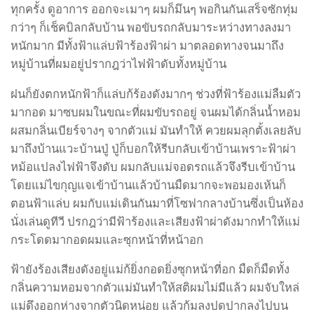
ทุกครั้ง ดูอาการ ออกจะเมาๆ ผมก็มึนๆ พอกินกันเสร็จซักทุ่ม
กว่าๆ ก็เช็คบิลกลับบ้าน พอขับรถกลับมาระหว่างทางลงมา
หนักมาก มีทั้งฟ้าแล่บฟ้าร้องฟ้าผ่า มาตลอดทางจนมาถึง
หมู่บ้านที่ผมอยู่ปรากฎว่าไฟฟ้าดับทั้งหมู่บ้าน
ฝนก็ยังตกหนักฟ้าก็แล่บก้ร้องดังมากๆ ช่วงที่ฟ้าร้องแม่ลืมตัว
มากอด มาซบผมในขณะที่ผมขับรถอยู่ จนผมได้กลิ่นน้ำหอม
ผสมกลิ่นเบียร์จางๆ จากตัวแม่ มันทำให้ ควยผมลุกตั้งเลยลับ
มาถึงบ้านแวะบ้านปู่ ปู่ก็บอกให้รีบกลับเข้าบ้านเพราะฟ้าผ่า
หม้อแปลงไฟฟ้าจึงดับ ผมกลับแม่จอดรถแล้วจึงรีบเข้าบ้าน
โดยแม่ไขกุญแจเข้าบ้านแล้วบ้านมืดมากจะพอมองเห้นก็
ตอนฟ้าแล่บ ผมกับแม่เดินกันมาที่โซฟากลางบ้านซึ่งเป็นห้อง
นั่งเล่นดูทีวี ปรกฎว่ามีฟ้าร้องและเสียงฟ้าผ่าดังมากทำให้แม่
กระโดดมากอดผมและซุกหน้าที่หน้าอก
ฟ้ายังร้องเสียงดังอยู่แม่ก้ยิ่งกอดยิ่งซุกหน้าที่อก มืดก็มืดทั้ง
กลิ่นความหอมจากตัวแม่มันทำให้สติผมไม่มีแล้ว ผมจับใหล่
แม่ดึงออกห่างจากตัวนิดหน่อย แล้วก้มลงปดปากลงไปบน