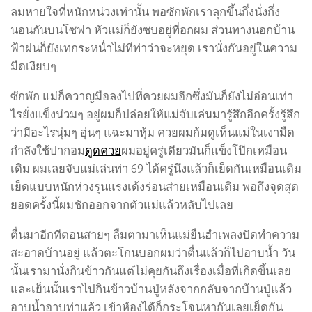
ลมหายใจที่หนักหน่วงเท่านั้น พอซักพักเราลุกขึ้นกึ่งนั่งกึ่ง
นอนกันบนโซฟา หัวแม่ก็ยังซบอยู่ที่อกผม ส่วนทางนอกบ้าน
ฟ้าฝนก็ยังเทกระหน่ำไม่ทีท่าว่าจะหยุด เรานั่งกันอยู่ในความ
มืดเงียบๆ
ซักพัก แม่ก็ควาญมือลงไปที่ควยผมอีกซึ่งมันก็ยังไม่อ่อนเท่า
ไรยั่งแข็งน่วมๆ อยู่ผมก็ปล่อยให้แม่จับเล่นมารู้สึกอีกครั้งรู้สึก
ว่ามีอะไรนุ่มๆ อุ่นๆ แฉะมาหุ้ม ควยผมก้มดูเห็นแม่ในเงามืด
กำลังใช้ปากอม
ดูดควย
ผมอยู่ครู่เดียวมันก็แข็งโป๊กเหมือน
เดิม ผมเลยจับแม่เล่นท่า 69 ได้ครู่นึงแล้วก็เย็ดกันเหมือนเดิม
เย็ดแบบหนักห่วงรุนแรงเด้งร่อนส่ายเหมือนเดิม พอถึงจุดสุด
ยอดครั้งนี้ผมชักออกจากตัวแม่แล้วหลับไปเลย
ตื่นมาอีกทีตอนสายๆ ลืมตามาเห็นแม่ยืนฮำเพลงปัดทำความ
สะอาดบ้านอยู่ แล้วตะโกนบอกผมว่าตื่นแล้วก็ไปอาบน้ำ วัน
นั้นเรามานั่งกินข้าวกันแต่ไม่คุยกันถึงเรื่องเมื่อที่เกิดขึ้นเลย
และเย็นนั้นเราไปกินข้าวบ้านปู่หลังจากกลับจากบ้านปู่แล้ว
อาบน้ำอาบท่าแล้ว เข้าห้องได้ก็กระโจนหากันเลยเย็ดกัน