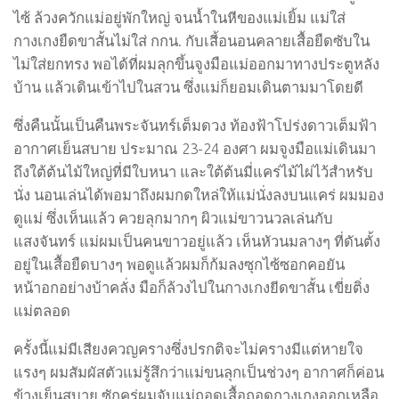
ไซ้ ล้วงควักแม่อยู่พักใหญ่ จนน้ำในหีของแม่เยิ้ม แม่ใส่
กางเกงยืดขาสั้นไม่ใส่ กกน. กับเสี้อนอนคลายเสื้อยืดซับใน
ไม่ใส่ยกทรง พอได้ที่ผมลุกขึ้นจูงมือแม่ออกมาทางประตูหลัง
บ้าน แล้วเดินเข้าไปในสวน ซึ่งแม่ก็ยอมเดินตามมาโดยดี
ซึ่งคืนนั้นเป็นคืนพระจันทร์เต็มดวง ท้องฟ้าโปร่งดาวเต็มฟ้า
อากาศเย็นสบาย ประมาณ 23-24 องศา ผมจูงมือแม่เดินมา
ถึงใต้ต้นไม้ใหญ่ที่มีใบหนา และใต้ต้นมี่แคร่ไม้ไผ่ไว้สำหรับ
นั่ง นอนเล่นได้พอมาถึงผมกดใหล่ให้แม่นั่งลงบนแคร่ ผมมอง
ดูแม่ ซึ่งเห็นแล้ว ควยลุกมากๆ ผิวแม่ขาวนวลเล่นกับ
แสงจันทร์ แม่ผมเป็นคนขาวอยู่แล้ว เห็นหัวนมลางๆ ที่ดันตั้ง
อยู่ในเสื้อยืดบางๆ พอดูแล้วผมก็ก้มลงซุกไซ้ซอกคอยัน
หน้าอกอย่างบ้าคลั่ง มือก็ล้วงไปในกางเกงยีดขาสั้น เขี่ยติ่ง
แม่ตลอด
ครั้งนี้แม่มีเสียงควญครางซึ่งปรกติจะไม่ครางมีแต่หายใจ
แรงๆ ผมสัมผัสตัวแม่รู้สึกว่าแม่ขนลุกเป็นช่วงๆ อากาศก็ค่อน
ข้างเย็นสบาย ซักครู่ผมจับแม่ถอดเสื้อถอดกางเกงออกเหลือ