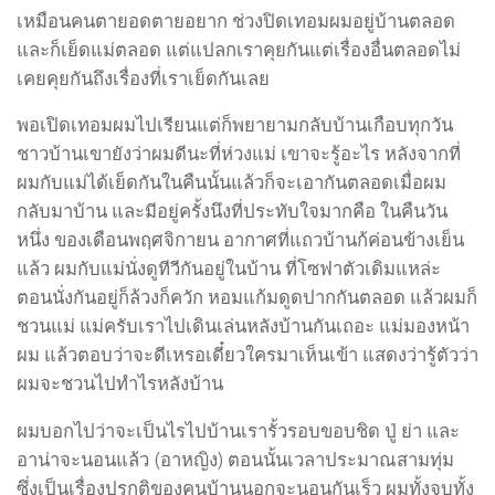
เหมือนคนตายอดตายอยาก ช่วงปิดเทอมผมอยู่บ้านตลอด
และก็เย็ดแม่ตลอด แต่แปลกเราคุยกันแต่เรื่องอื่นตลอดไม่
เคยคุยกันถึงเรื่องที่เราเย็ดกันเลย
พอเปิดเทอมผมไปเรียนแต่ก็พยายามกลับบ้านเกือบทุกวัน
ชาวบ้านเขายังว่าผมดีนะที่ห่วงแม่ เขาจะรู้อะไร หลังจากที่
ผมกับแม่ได้เย็ดกันในคืนนั้นแล้วก็จะเอากันตลอดเมื่อผม
กลับมาบ้าน และมีอยู่ครั้งนึงที่ประทับใจมากคือ ในคืนวัน
หนึ่ง ของเดือนพฤศจิกายน อากาศที่แถวบ้านก้ค่อนข้างเย็น
แล้ว ผมกับแม่นั่งดูทีวีกันอยู่ในบ้าน ที่โซฟาตัวเดิมแหล่ะ
ตอนนั่งกันอยู่ก็ล้วงก็ควัก หอมแก้มดูดปากกันตลอด แล้วผมก็
ชวนแม่ แม่ครับเราไปเดินเล่นหลังบ้านกันเถอะ แม่มองหน้า
ผม แล้วตอบว่าจะดีเหรอเดี๋ยวใครมาเห็นเข้า แสดงว่ารู้ตัวว่า
ผมจะชวนไปทำไรหลังบ้าน
ผมบอกไปว่าจะเป็นไรไปบ้านเรารั้วรอบขอบชิด ปู่ ย่า และ
อาน่าจะนอนแล้ว (อาหญิง) ตอนนั้นเวลาประมาณสามทุ่ม
ซึ่งเป็นเรื่องปรกติของคนบ้านนอกจะนอนกันเร็ว ผมทั้งจูบทั้ง