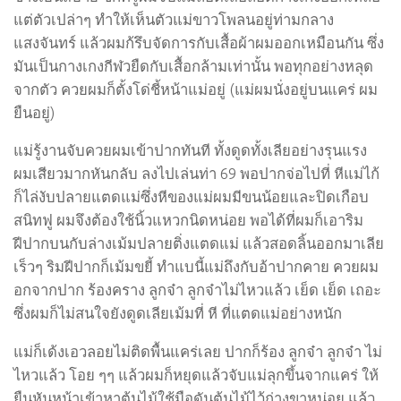
แต่ตัวเปล่าๆ ทำให้เห็นตัวแม่ขาวโพลนอยู่ท่ามกลาง
แสงจันทร์ แล้วผมก้รึบจัดการกับเสื้อผ้าผมออกเหมือนกัน ซึ่ง
มันเป็นกางเกงกีฬวยืดกับเสื้อกล้ามเท่านั้น พอทุกอย่างหลุด
จากตัว ควยผมก็ตั้งโด่ชี้หน้าแม่อยู่ (แม่ผมนั่งอยู่บนแคร่ ผม
ยืนอยู่)
แม่รู้งานจับควยผมเข้าปากทันที ทั้งดูดทั้งเลียอย่างรุนแรง
ผมเสียวมากหันกลับ ลงไปเล่นท่า 69 พอปากจ่อไปที่ หีแม่ไก้
ก็ไล่งับปลายแตดแม่ซึ่งหีของแม่ผมมีขนน้อยและปิดเกือบ
สนิทฟู ผมจึงต้องใช้นิ้วแหวกนิดหน่อย พอได้ที่ผมก็เอาริม
ฝีปากบนกับล่างเม้มปลายติ่งแตดแม่ แล้วสอดลิ้นออกมาเลีย
เร็วๆ ริมฝีปากก็เม้มขยี้ ทำแบนี้แม่ถึงกับอ้าปากคาย ควยผม
อกจากปาก ร้องคราง ลูกจ๋า ลูกจ๋าไม่ไหวแล้ว เย็ด เย็ด เถอะ
ซึ่งผมก็ไม่สนใจยังดูดเลียเม้มที่ หี ที่แตดแม่อย่างหนัก
แม่ก็เด้งเอวลอยไม่ติดพื้นแคร่เลย ปากก็ร้อง ลูกจ๋า ลูกจ๋า ไม่
ไหวแล้ว โอย ๆๆ แล้วผมก็หยุดแล้วจับแม่ลุกขึ้นจากแคร่ ให้
ยืนหันหน้าเข้าหาต้นไม้ใช้มือดันต้นไม้ไว้ถ่างขาหน่อย แล้ว