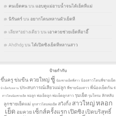
คนเย็ดคน
บน
แอบดูแม่อาบน้ำจนได้เย็ดหีแม่
นิรันดร์
บน
อยากโดนหลานผัวเย็ดหี
เลียห*อย่างเดียว
บน
เอาควยช่วยเย็ดหีอาอี๊
Ahdhdg
บน
ได้เปิดซิงเย็ดหีหลานสาว
ป้ายกำกับ
ชู้
ควยใหญ่
ขึ้นครู
ข่มขืน
น้องสาวโดนพี่ชายเย็ด
น้องชายเย็ดพี่สาว
ประสบการณ์เสียวแม่ลูก
พี่น้องเย็ดกัน
พี่ชายน้องสาว
น้าเย็ดกับหลาน
พี่
รุมเย็ด
ลักหลับ
พ่อเย็ดลูก
พ่อเย็ดลูกสาว
รุมโทรม
พ่อลูก
สาวโดนน้องชายเย็ด
หลอก
สาวใหญ่
ลูกชายเย็ดแม่
สวิงกิ้ง
ลูกสาวโดนพ่อเย็ด
เย็ด
เซ็กส์ครั้งแรก
เปิดซิง
เปิดบริสุทธิ์
อมควย