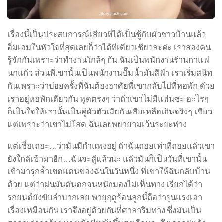
เรื่องนี้เป็นประสบการณ์เสียวที่ได้เป็นชู้กับผัวชาวบ้านแล้ว
อิ่มเอมในหัวใจที่สุดเลยก็ว่าได้ทีเดียวเชียวละค่ะ เราสองคน
รู้จักกันเพราะว่าทำงานใกล้ๆ กัน ฉันเป็นพนักงานร้านกาแฟ
นกแก้ว ส่วนพี่เขานั้นเป็นพนักงานปั๊มน้ำมันสีฟ้า เราเริ่มสนิท
กันเพราะว่าบ่อยครั้งที่ฉันต้องอาศัยพี่เขากลับไปที่หอพัก ด้วย
เราอยู่หอพักเดียวกัน พูดตรงๆ ว่าถ้าเขาไม่มีแฟนซะ อะไรๆ
ก็เป็นใจให้เรานั้นเป็นคู่ผัวตัวเมียกันเสียเหลือเกินจริงๆ เชียว
แต่เพราะว่าเขาไม่โสด ฉันเลยพยายามเว้นระยะห่าง
แต่เชื่อเถอะ…ว่ามันมีกำแพงอยู่ ถ้าฉันถอยเท่าที่ถอยแล้วเขา
ยังใกล้เข้ามาอีก…ฉันจะสู้แล้วนะ แล้วมันก็เป็นวันที่เขานั้น
เข้ามารุกล้ำเขตแดนของฉันในวันหนึ่ง ที่เขาให้ฉันกลับบ้าน
ด้วย แต่ว่าฝนมันดันตกจนหนักมองไม่เห็นทาง เรียกได้ว่า
รถยนต์ยังขับลำบากเลย พายุฤดูร้อนลูกนี้ถือว่ารุนแรงเอา
เรื่องเหมือนกัน เราจึงอยู่ด้วยกันที่ศาลาริมทาง ซึ่งมันเป็น