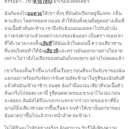
ธรรมดา…เขา
ควยใหญ่
เอาเรื่องเลยทีเดียว
ฉันก้มลงไป
อมควย
ให้เขา ทั้งๆ ที่มันยังเปียกอยู่นี่แหละ กลิ่น
ควบอับๆ โคตรหอมหวนเลย ทำให้ฉันทั้งดุนทั้งดูดอย่างเต็มที่
จนเนื้อตัวสั่นสะท้าน เขาจึงจับฉันนอนแผ่หลาไปกับม้านั่ง
ยาวตรงศาลาแล้วถอดกางเกงของฉันออก เป็นคราวของเขา
ที่ได้เวลาละเลงลิ้น
เลียหี
ให้ฉันแล้วในตอนนี้ ความเสียวซ่าน
ที่แสนวิเศษทำให้ฉัน
เสียวหี
และครางมันออกมาอย่างไม่อาย
เพราะไม่ว่ายังไงเสียงของฝนมันก็กลบทุกๆ อย่างไปหมดแล้ว
เขาเริ่มลงลิ้นเร็วขึ้น แรงขึ้นเรื่อยๆ ก่อนที่จะเริ่มจับขาของฉัน
แยกออก พร้อมกับจัดการจับควยยัดเข้ามาในรูหีของฉันทันที
แล้วดันมันเข้ามาช้าๆ จนสุด ฉันกำมือแน่น เสียวหีจนเนื้อตัว
สั่นเกร็งไปหมดเวลานี้ รูหีตอดควยของเขาเอาไว้แน่น ก่อน
จะค่อยๆ สัมผัสได้ถึงแรงกระแทกจากร่างกายของเขาที่ยิ่ง
นานก็ยิ่งเสียวซ่านมากขึ้นเรื่อยๆ จนทำให้เขานั้นยกขาของ
ฉันพาดบ่าขึ้นไปแล้วกระหน่ำลำควยเข้ามา
ไม่ได้ยินอะไรสักอย่างจริงๆ ฉันสาบาน รับรู้ได้เพียงความ