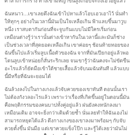
ศาลาเก่ารกร้าง ทางเข้ามีหญ้าขึ้นสูงเกือบจะถึงเอวอยู่แล้ว
ฉันหนาว…เขาเลยดึงฉันเข้าไปหาแล้วโอบเอวเอาไว้ นั่นทำ
ให้ทุกๆ อย่างในเวลานี้มันเป็นใจเหลือเกิน ฟ้าแลบขึ้นมาวูบ
หนึ่ง เราสบตากันก่อนที่จะจูบกันแบบไม่มีใครเริ่มก่อน
เหมือนต่างรู้ว่าเรานั้นต่างเข้าหากันในเวลานี้และมันก็ช่าง
เป็นช่วงเวลาที่สุดยอดเหลือเกิน เขาค่อยๆ ช้อนท้ายทอยของ
ฉันขึ้นไปแล้วเริ่มลูบเนื้อตัวของฉัน จากที่มันเปียกอยู่แล้วพอ
โดนลูบเข้าหน่อยก็สั่นระริกเลย จนเขารู้ว่าฉันคงจะไม่ขัดขืน
อะไรแล้วก็ยัดมือเข้าใต้ชายเสื้อแล้วจับนมฉันทันที แล้วแบบ
นี้มีหรือที่ฉันจะยอมได้
ฉันล้วงลงไปในกางเกงแล้วจับควยของเขาทันที ตอนนั้นเรา
ไม่ต้องกังวลอะไรแล้ว เพราะว่าเรื่องที่เกิดขึ้นอยู่ในตอนนี้มัน
คือพฤติกรรมของคนบาปทั้งคู่อยู่แล้ว ฝนยังคงหนักลงมา
เหมือนเดิม อาจจะยิ่งกว่าเดิมด้วยซ้ำ นั่นเลยทำให้ฉันเองไม่
สามารถหยุดได้แล้ว ดึงกางเกงของเขาลงมาพร้อมๆ กับจับ
ควยตั้งขึ้น มันมือ แต่เขาควยแข็งโป๊ก และรู้ได้เลยว่ามันไม่