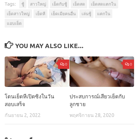
Tags:
ชู้
สาวใหญ่
เย็ดกับชู้
เย็ดสด
เย็ดสดแตกใน
เย็ดสาวใหญ่
เย็ดหี
เย็ดเมียคนอื่น
เล่นชู้
แตกใน
แอบเย็ด
YOU MAY ALSO LIKE...
0
0
โดนเย็ดหีเปิดซิงในวัน
ประสบการณ์เสียวเย็ดกับ
สอบเสร็จ
ลูกชาย
กันยายน 2, 2022
พฤศจิกายน 28, 2020