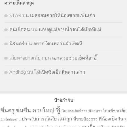
ความเห็นล่าสุด
STㅤAR
บน
เผลออมควยให้น้องชายแฟนเก่า
คนเย็ดคน
บน
แอบดูแม่อาบน้ำจนได้เย็ดหีแม่
นิรันดร์
บน
อยากโดนหลานผัวเย็ดหี
เลียห*อย่างเดียว
บน
เอาควยช่วยเย็ดหีอาอี๊
Ahdhdg
บน
ได้เปิดซิงเย็ดหีหลานสาว
ป้ายกำกับ
ชู้
ควยใหญ่
ขึ้นครู
ข่มขืน
น้องสาวโดนพี่ชายเย็ด
น้องชายเย็ดพี่สาว
ประสบการณ์เสียวแม่ลูก
พี่น้องเย็ดกัน
พี่ชายน้องสาว
น้าเย็ดกับหลาน
พี่