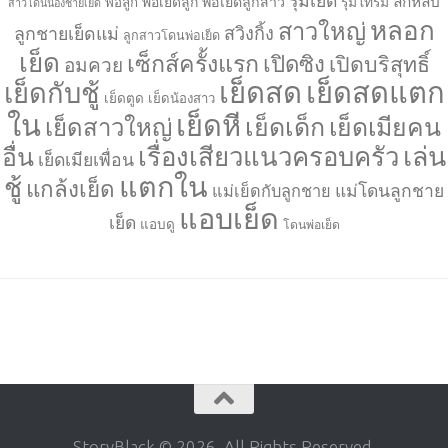
รุมเย็ด
ลักหลับ
พ่อเย็ดลูก
พ่อเย็ดลูกสาว
รุมโทรม
พ่อลูก
สาวโดนน้องชายเย็ด
หลอก
สาวใหญ่
ลูกชายเย็ดแม่
สวิงกิ้ง
ลูกสาวโดนพ่อเย็ด
เย็ด
เซ็กส์ครั้งแรก
เปิดซิง
เปิดบริสุทธิ์
อมควย
เย็ดสด
เย็ดสดแตก
เย็ดกับชู้
เย็ดตูด
เย็ดน้องสาว
ใน
เย็ดหี
เย็ดเด็ก
เย็ดเมียคน
เย็ดสาวใหญ่
เล่น
เรื่องเสียวแนวครอบครัว
อื่น
เย็ดเมียเพื่อน
แตกใน
ชู้
แกล้งเย็ด
แม่โดนลูกชาย
แม่เย็ดกับลูกชาย
แอบเย็ด
เย็ด
แอบดู
โดนพ่อเย็ด
StoryBlack © 2026. All Rights Reserved.