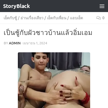
StoryBlack
Skip to content
เย็ดกับชู้
/
อ่านเรื่องเสียว
/
เย็ดกับเพื่อน
/
แอบเย็ด
0
เป็นชู้กับผัวชาวบ้านแล้วอิ่มเอม
BY
ADMIN
·
เมษายน 1, 2024