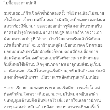
ไปซื้อของตามปกติ
ผมจับเธอแก้ผ้าเช็ดตัวซ้ำอีกสองครั้ง “พี่เย็ดจนน้องไม่สบาย
เป็นไข้เลย เจ็บระบมหีไปหมด” เนินหีดูเหมือนจะบวมเป่งผม
แหวกร่องหีที่บวมๆ ของเธอออกปากรูหีแดงกล่ำบวมตุ่ยรีบ
หาครีมบำรุงผิวของแม่มาทารอบรูหี จับเธออ้าขากว้างเอา
พัดลมมาจ่อเป่ารูหี “อ้าขากว้างไว้นะ ทาครีมแล้วให้พัดลม
เป่าเดี๋ยวก็หาย” ผมเอาผ้าขนหนูผืนเปียกหมาดๆ ปิดตาเธอ
บอกนอนหลับท่านี้สักพักเดี๋ยวก็หาย ตอนนี้กิ่งเปลือยกาย
ล่อนจ้อนผมนั่งมองตัวเธอแบบพินิจพิจารณา หน้าตาเธอ
จิ้มลิ้มพอใช้เต้านมเล็กๆ ขนาดซาลาเปาจุกนมสีชมพูเริ่มมี
เอวนิดหน่อย เนินหีโหนกนูนเริ่มมีขนอุยทั่วเนินติ่งแตดร่องหี
แดงกล่ำคงเป็นเพราะเมื่อวานเราเย็ดกันรุนแรงไปหน่อย
ช่วงขาเรียวยาวพอสมควร ควยผมเริ่มมีอาการแข็งโด่แต่
ต้องหักห้ามใจเพราะหีเธอบวมระบมไปหมด หยิบเอาผ้า
ขนหนูคุมเต้านมถึงเนินหีเธอไว้ เสียงหายใจเธอยาวมีกรน
เบาๆ แสดงว่าหลับแล้ว หลังจากหุงหาอาหารเที่ยงเสร็จก็