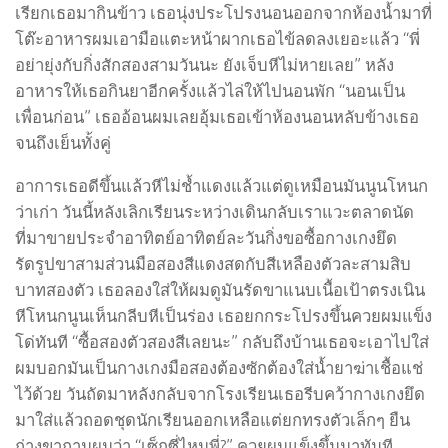
เรียกเธอมากินข้าว เธอนุ่งประโปรงนอนออกจากห้องน้ำมาที่
โต๊ะอาหารผมเอามือแตะหน้าผากเธอไข้ลดลงเยอะแล้ว “พี่
อย่ายุ่งกับกิ่งสักสองสามวันนะ ยังเจ็บหีไม่หายเลย” หลัง
อาหารให้เธอกินยาอีกครั้งแล้วไล่ให้ไปนอนพัก “นอนเป็น
เพื่อนก่อน” เธออ้อนผมเลยอุ้มเธอเข้าห้องนอนหลับข้างเธอ
จนถึงเย็นทั้งคู่
อาการเธอดีขึ้นแล้วหีไม่ช้ำแดงแล้วแต่ดูเหมือนมันนูนโหนก
ว่าเก่า วันนี้หลังเลิกเรียนระหว่างเดินกลับเราแวะตลาดนัด
ที่มาขายประจำอาทิตย์อาทิตย์ละวันกิ่งขอซื้อกางเกงยึด
รัดรูปขาสามส่วนมือสองสีแดงสดกับสีเหลืองตัวละสามสิบ
บาทสองตัว เธอลองใส่ให้ผมดูมันรัดขาแนบเนื้อเป้าตรงเนิน
หีโหนกนูนเห็นกลีบหีเป็นร่อง เธอยกกระโปรงขึ้นควยผมแข็ง
โด่ทันที “ซื้อสองตัวสองสีเลยนะ” กลับถึงบ้านเธอจะเอาไปใส่
ผมบอกมันเป็นกางเกงมือสองต้องซักต้องใส่น้ำยาฆ่าเชื้อแช่
ไว้ด้วย วันถัดมาหลังกลับจากโรงเรียนเธอรีบคว้ากางเกงยึด
มาใส่แล้วถอดชุดนักเรียนออกเหลือแต่ยกทรงตัวเล็กๆ ยืน
ถ่างขาถามผมว่า “เซ็กซี่ไหมพี่?” ควยผมแข็งขึ้นมาทันที