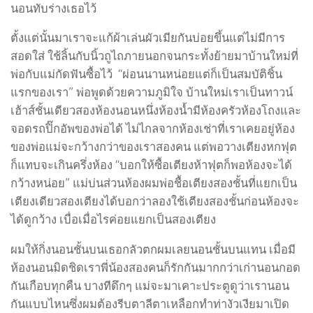
นอนทับร่างเธอไว้
ตั้งแต่นั้นมาเราจะแก้ผ้าเล่นผัวเมียกันบ่อยขึ้นแต่ไม่มีการ
สอดใส่ ใช้ลิ้นกับนิ้วถูไถภายนอกจนกระทั้งย้ายมาบ้านใหม่ที่
พ่อกับแม่กัดฟันซื้อไว้ “ผ่อนนานหน่อยแต่ก็เป็นสมบัติชิ้น
แรกของเรา” พ่อพูดด้วยความภูมิใจ บ้านใหม่เราเป็นทาวน์
เฮ้าส์ชั้นเดียวสองห้องนอนหนึ่งห้องน้ำมีห้องครัวห้องโถงและ
จอดรถปิ๊กอัพของพ่อได้ ไม่ไกลจากห้องเช่าที่เราเคยอยู่ห้อง
ของพ่อแม่จะกว้างกว่าของเราสองคน แต่พอวางเตียงหกฟุต
ก็แทบจะเกินครึ่งห้อง “บอกให้ซื้อเตียงห้าฟุตก็พอห้องจะได้
กว้างหน่อย” แม่บ่นส่วนห้องผมพ่อชื้อเตียงสองชั้นที่แยกเป็น
เตียงเดียวสองเตียงได้บอกว่าลองใช้เตียงสองชั้นก่อนห้องจะ
ได้ดูกว้าง เบื่อเมื่อไรค่อยแยกเป็นสองเตียง
ผมให้กิ่งนอนชั้นบนเธอกลัวตกผมเลยนอนชั้นบนแทน เมื่อมี
ห้องนอนมิดชิดเราพี่น้องสองคนก็รักกันมากกว่าเก่านอนกอด
กันเกือบทุกคืน บางทีดึกๆ แม่จะมาเคาะประตูดูว่าเรานอน
กันแบบไหนซึ่งผมต้องรีบตาลีตาเหลือกทำท่างัวเงียมาเปิด