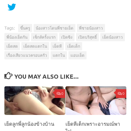
Tags:
ขึ้นครู
น้องสาวโดนพี่ชายเย็ด
พี่ชายน้องสาว
พี่น้องเย็ดกัน
เซ็กส์ครั้งแรก
เปิดซิง
เปิดบริสุทธิ์
เย็ดน้องสาว
เย็ดสด
เย็ดสดแตกใน
เย็ดหี
เย็ดเด็ก
เรื่องเสียวแนวครอบครัว
แตกใน
แอบเย็ด
YOU MAY ALSO LIKE...
0
0
เย็ดลูกพี่ลูกน้องข้างบ้าน
เย็ดหีเด็กเพราะอารมณ์พา