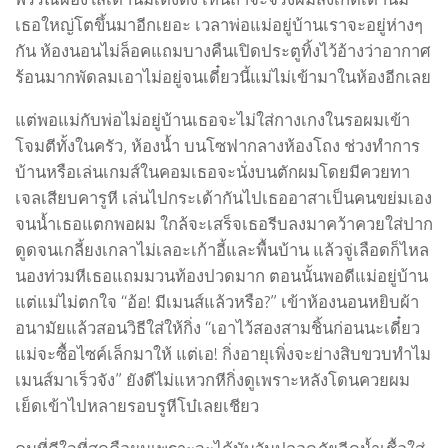
เธอใหญ่โตขึ้นมาอีกเยอะ เวลาพ่อแม่อยู่บ้านเราจะอยู่ห่างๆ
กัน ห้องนอนไม่ล็อคแถมบางคืนเปิดประตูทิ้งไว้อ้างว่าอากาศ
ร้อนมากพัดลมเอาไม่อยู่จนเดี๋ยวนี้แม่ไม่เข้ามาในห้องอีกเลย
แต่พอแม่กับพ่อไม่อยู่บ้านเธอจะไม่ใส่กางเกงในรอผมเข้า
โจมตีทั้งในครัว, ห้องน้ำ บนโซฟากลางห้องโถง ช่วงทำการ
บ้านหรือเล่นเกมส์ในคอมเธอจะนั่งบนตักผมโดยมีควยทา
เจลเสียบคารูหี เล่นไปกระเด้ากันไปเธออาสาเป็นคนขย่มเอง
จนน้ำเธอแตกพอผม ใกล้จะเสร็จเธอรีบลงมาคว้าควยใส่ปาก
ดูดจนเกลี้ยงเกลาไม่เลอะเก้าอี้และพื้นบ้าน แล้วจู่เลือดก็ไหล
นองท่วมหีเธอแถมมวนท้องปวดมาก ตอนนั้นพอดีแม่อยู่บ้าน
แต่แม่ไม่ตกใจ “อ้อ! มีเมนส์แล้วหรือ?” เข้าห้องนอนหยิบผ้า
อนามัยแล้วสอนวิธีใส่ให้กิ่ง “เอาไว้สองสามชิ้นก่อนนะเดี๋ยว
แม่จะซื้อไซค์เล็กมาให้ แต่เอ! กิ่งอายุเพิ่งจะย่างสิบขวบทำไม
เมนส์มาเร็วจัง” ยังดีไม่แหวกหีกิ่งดูเพราะหลังโดนควยผม
เย็ดเข้าไปหลายรอบรูหีโบ๋เลยเชียว