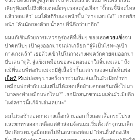
เลียรูหีเลยไปถึงติ่งแตดเล็กๆ เธอสะดุ้งเฮือก “จั๊กกะจี้ฉี่จะไหล
แล้ว พอแล้ว” ผมได้สติรีบเงยหน้าขึ้น “หายแสบยัง?” เธอพยัก
หน้า “คันน้อยลงด้วย น้ำลายพี่นี่ดีกว่ายาอีก”
ผมแก้เขินด้วยการแหวกดูร่องหีที่เยิ้มๆ ของเธอ
ควยแข็ง
จน
ปวดหนึบๆ เป้าตุงออกมาจนน่าเกลียด “จู๋พี่เป็นไรทะลุเป้า
กางเกงแล้ว” เธอล้วงเข้าไปในกางเกงผมควักควยผมออกมา
บีบเล่น “ดูสิ! จู๋แข็งเหมือนของพ่อตอนเอาใส่จิ๋มแม่เลย” ถึง
แม้ที่นอนพี่พ่อกับแม่จะมีตู้เสื้อผ้ากั้นแต่เราสองคนก็เห็นพ่อ
เย็ดหี
แม่บ่อยๆ บางครั้งเราชวนกันเล่นเป็นผัวเมียทำท่า
เหมือนพ่อทำกับแม่แต่ไม่ได้ถอดเสื้อผ้าแค่กอดกันกลิ้งไปมา
“มาลองทำเหมือนพ่อไหม?” เธอนึกสนุกชวนผมเล่นผัวเมียอีก
“แต่คราวนี้แก้ผ้าเล่นเลยนะ”
ผมไม่รอช้าถอดกางเกงเสื้อกล้ามออก กิ่งถอดเสื้อกระโปรง
และยกทรงออกเหลือแต่ตัวล่อนจ้อนนมเริ่มตั้งเต้าจุกนมเล็ก
นิดเดียว ผมจูงมือเธอไปที่นอนของพ่อแม่ “ก่อนอื่นต้องเลีย