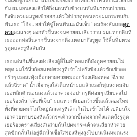
จิ๋มเลียจู๋กันก่อน” ผมบอกเธอเพราะเคยแอบเห็นพ่อแม่เลียให้
กัน ผมนอนลงแล้วให้กิ่งนอนทับข้างบนหันหีมาตรงปากผม
กิ่งจับควยผมรูดเข้าออกแล้วใส่ปากดูดจนควยผมกระทบกับ
ฟันเธอ “โอ้ย.. อย่าให้จู๋โดนฟันนะมันเจ็บ” ผมร้องลั่นเธอ
ดูด
ควย
ผมแรงๆ ผงกหัวขึ้นลงจนควยผมเสียววาบ ผมแหกกลีบหี
เธอออกห่อลิ้นลากขึ้นลงจากติ่งแตดมาถึงรูตูด ใช้ลิ้นทิ่มตรง
รูตูดและรูหีสลับกัน
เธอแอ่นก้นขึ้นลงส่งเสียงอู้อี้ในลำคอแต่ก็ยังดูดควยผมไม่
หยุด ผมใช้นิ้วก้อยแหย่ตรงรูหีเข้าไปครึ่งข้อแล้วชักเข้าออ
กรัวๆ เธอสะดุ้งเฮือกคายควยผมออกร้องเสียงหลง “ฉี่ราด
แล้วฉี่ราด” น้ำเยี่ยวพุ่งใส่เต็มหน้าผมแล้วเธอก็ฟุบลง ผมจับ
เธอพลิกตัวนอนลงแล้วเอาควยจ่อปากรูหีค่อยๆ เสียบลงไป
เธอร้องลั่น “เจ็บพี่เจ็บ” ผมแหวกหีเธอกว้างขึ้นแล้วลองใหม่
ทั้งที่ควยผมก็ไม่ใหญ่นักแต่รูหีเล็กเกินไปเข้าไม่ได้ เปลี่ยนใจ
เอาควยทาบร่องหีแล้วกระเด้าลากขึ้นลงจากติ่งแตดถึงรูตูด
เธอร้องครางเสียงสั่นส่ายก้นไปผมกระเด้าจนเสียวหัวควย
สุดขีดกลั้นไม่อยู่ฉีดน้ำเชื้อใส่ร่องหีพุ่งสูงไปบนเนินหมดแรง