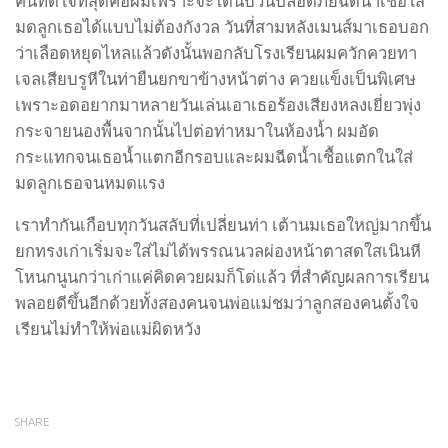
คนที่ดีใจที่สุดคือผมเพราะจะได้นับวันปลอดภัยฉีดน้ำเชื้อใส่
มดลูกเธอได้แบบไม่ต้องกังวล วันที่สามหลังเมนส์มาเธอบอก
ว่าเลือดหยุดไหลแล้วดังนั้นพอกลับโรงเรียนผมควักควยทา
เจลเสียบรูหีในท่ายืนยกขาข้างหน้าต่าง ควยแข็งเป็นพิเศษ
เพราะอดอยากมาหลายวันเล่นเอาเธอร้องเสียงหลงเยี่ยวพุ่ง
กระจายนองพื้นจากนั้นไปต่อท่าหมาในห้องน้ำ ผมอัด
กระแทกจนเธอน้ำแตกอีกรอบและผมฉีดน้ำเชื้อแตกในใส่
มดลูกเธอจนหมดแรง
เราทำกันเกือบทุกวันสลับที่เปลี่ยนท่า เต้านมเธอใหญ่มากขึ้น
ยกทรงเก่าเริ่มจะใส่ไม่ได้พรรณนวลผ่องหน้าตาสดใสเนินหี
โหนกนูนกว่าเก่าแค่คิดควยผมก็โด่แล้ว ที่สำคัญผลการเรียน
พลอยดีขึ้นอีกด้วยทั้งสองคนจนพ่อแม่ชมว่าลูกสองคนตั้งใจ
เรียนไม่ทำให้พ่อแม่ผิดหวัง
SHARE