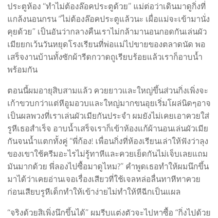
ประตูห้อง “ทำไม่ต้องล๊อคประตูด้วย” แม่ต่อว่าเดินมาดูกิ่งที่
แกล้งนอนกรน “ไม่ต้องล๊อคประตูแล้วนะ เผื่อแม่จะเข้ามานั่ง
คุยด้วย” เป็นอันว่ากลางคืนเราไม่กล้ามานอนกอดกันเล่นผัว
เมียยกเว้นวันหยุดโรงเรียนที่พ่อแม่ไปขายของตลาดนัด พอ
เสร็จงานบ้านทั้งซักผ้ารีดกวาดถูเรียบร้อยแล้วเราก็อาบน้ำ
พร้อมกัน
ตอนนี้ผมอายุสิบสามแล้ว ควยยาวและใหญ่ขึ้นส่วนกิ่งเพิ่งจะ
เก้าขวบกว่าแต่หีอูมอวบและใหญ่มากขนอุยเริ่มโผล่นิดๆอาจ
เป็นผลพวงที่เราเล่นผัวเมียกันประจำ ผมยังไม่เคยเอาควยใส่
รูหีเธอสำเร็จ อาบน้ำเสร็จเราก็เข้าห้องแก้ผ้านอนเล่นผัวเมีย
กันจนน้ำแตกทั้งคู่ “พี่ก้อง! เพื่อนกิ่งที่ห้องเรียนเล่าให้ฟังว่าลุง
ของเขาใช้ครีมอะไรไม่รู้ทาหีและควยเย็ดกันไม่เจ็บเลยแถม
มันมากด้วย พี่ลองไปซื้อมาดูไหม?” คำพูดเธอทำให้ผมนึกขึ้น
มาได้ว่าเคยอ่านเจอเรื่องเสียวที่ใช้เจลหล่อลื่นทาหีทาควย
ก่อนเสียบรูหีเด็กทำให้เข้าง่ายไม่ทำให้หีฉีกเป็นแผล
“จริงด้วยสิเพิ่งนึกขึ้นได้” ผมรีบแต่งตัวจะไปหาซื้อ “กิ่งไปด้วย