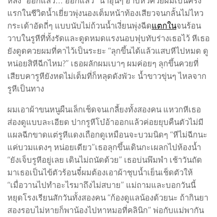
หลง “ออกแล้ว… ออกแล้ว” น้ำอุ่นๆ อาบหัวควยผมเป็นครั้ง
แรกในชีวิตน้ำเยี่ยวพุ่งนองเต็มหน้าท้องเสียวจนกลั้นไม่ไหว
กระเด้าอัดถี่ๆ แบบนับไม่ถ้วนน้ำเงี่ยนพุ่งฉีด
แตกใน
จนร้อน
วาบในรูหีที่ทั้งรัดและดูดหมดแรงนอบฟุบทับร่างเธอไว้ หีเธอ
ยังดูดควยผมที่คาไว้เป็นระยะ “ลุกขึ้นได้แล้วแสบหีไปหมด ดู
หน่อยสิหีฉีกไหม?” เธอผลักผมเบาๆ ผมค่อยๆ ลุกขึ้นควยที่
เสียบคารูหียังหดไม่เต็มที่ก็หลุดดังพัวะ น้ำขาวขุ่นๆ ไหลจาก
รูหีเป็นทาง
ผมเอาผ้าขนหนูผืนเล็กเช็ดจนเกลี้ยงทั้งสองคน แหวกหีเธอ
ส่องดูแบบละเอียด ปากรูหีโบ๋อ้าออกแล้วค่อยยุบคืนตัวไม่มี
แผลฉีกขาดแต่รูหีแดงเถือกดูเหมือนจะบวมนิดๆ “หีไม่ฉีกนะ
แค่บวมแดงๆ หน่อยเดียว”เธอลุกขึ้นเดินกะเผลกไปห้องน้ำ
“ยังเจ็บรูหีอยู่เลย เดินไม่ถนัดด้วย” เธอบ่นพึมพำ เช้าวันถัด
มาเธอเป็นไข้ตัวร้อนจี๋ผมต้องเอาผ้าชุบน้ำเย็นเช็ดตัวให้
“เมื่อวานไปทำอะไรมาถึงไม่สบาย” แม่ถามและบอกวันนี้
หยุดโรงเรียนสักวันทั้งสองคน “ก้องดูแลน้องด้วยนะ ถ้ากินยา
สองรอบไม่หายก็พาน้องไปหาหมอที่คลินิก” พ่อกับแม่พากัน