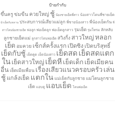
ป้ายกำกับ
ชู้
ควยใหญ่
ขึ้นครู
ข่มขืน
น้องสาวโดนพี่ชายเย็ด
น้องชายเย็ดพี่สาว
ประสบการณ์เสียวแม่ลูก
พี่น้องเย็ดกัน
พี่ชายน้องสาว
น้าเย็ดกับหลาน
พี่
รุมเย็ด
ลักหลับ
พ่อเย็ดลูก
พ่อเย็ดลูกสาว
รุมโทรม
พ่อลูก
สาวโดนน้องชายเย็ด
หลอก
สาวใหญ่
ลูกชายเย็ดแม่
สวิงกิ้ง
ลูกสาวโดนพ่อเย็ด
เย็ด
เซ็กส์ครั้งแรก
เปิดซิง
เปิดบริสุทธิ์
อมควย
เย็ดสด
เย็ดสดแตก
เย็ดกับชู้
เย็ดตูด
เย็ดน้องสาว
ใน
เย็ดหี
เย็ดเด็ก
เย็ดเมียคน
เย็ดสาวใหญ่
เล่น
เรื่องเสียวแนวครอบครัว
อื่น
เย็ดเมียเพื่อน
แตกใน
ชู้
แกล้งเย็ด
แม่โดนลูกชาย
แม่เย็ดกับลูกชาย
แอบเย็ด
เย็ด
แอบดู
โดนพ่อเย็ด