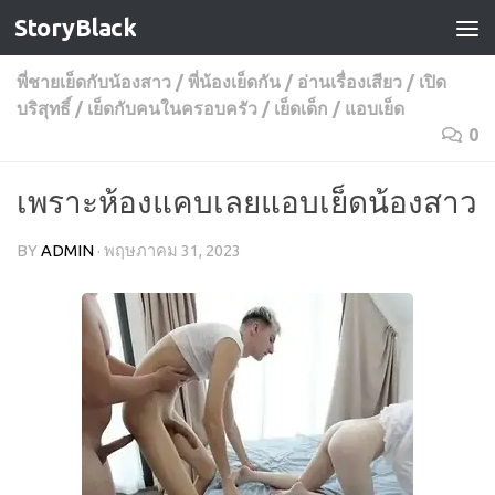
StoryBlack
Skip to content
พี่ชายเย็ดกับน้องสาว
/
พี่น้องเย็ดกัน
/
อ่านเรื่องเสียว
/
เปิด
บริสุทธิ์
/
เย็ดกับคนในครอบครัว
/
เย็ดเด็ก
/
แอบเย็ด
0
เพราะห้องแคบเลยแอบเย็ดน้องสาว
BY
ADMIN
·
พฤษภาคม 31, 2023