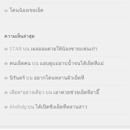
โดนน้องเขยเย็ด
ความเห็นล่าสุด
STㅤAR
บน
เผลออมควยให้น้องชายแฟนเก่า
คนเย็ดคน
บน
แอบดูแม่อาบน้ำจนได้เย็ดหีแม่
นิรันดร์
บน
อยากโดนหลานผัวเย็ดหี
เลียห*อย่างเดียว
บน
เอาควยช่วยเย็ดหีอาอี๊
Ahdhdg
บน
ได้เปิดซิงเย็ดหีหลานสาว