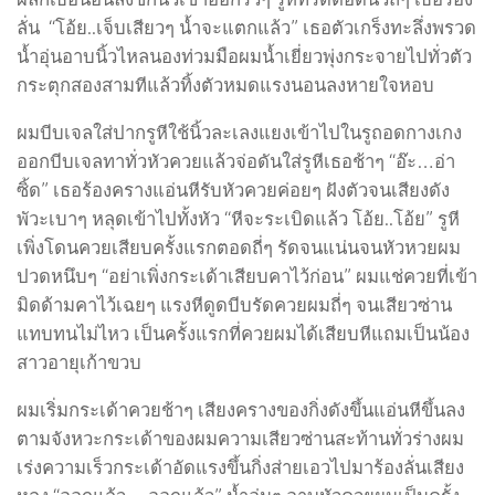
ลั่น “โอ้ย..เจ็บเสียวๆ น้ำจะแตกแล้ว” เธอตัวเกร็งทะลึ่งพรวด
น้ำอุ่นอาบนิ้วไหลนองท่วมมือผมน้ำเยี่ยวพุ่งกระจายไปทั่วตัว
กระตุกสองสามทีแล้วทิ้งตัวหมดแรงนอนลงหายใจหอบ
ผมบีบเจลใส่ปากรูหีใช้นิ้วละเลงแยงเข้าไปในรูถอดกางเกง
ออกบีบเจลทาทั่วหัวควยแล้วจ่อดันใส่รูหีเธอช้าๆ “อ๊ะ…อ่า
ซิ้ด” เธอร้องครางแอ่นหีรับหัวควยค่อยๆ ฝังตัวจนเสียงดัง
พัวะเบาๆ หลุดเข้าไปทั้งหัว “หีจะระเบิดแล้ว โอ้ย..โอ้ย” รูหี
เพิ่งโดนควยเสียบครั้งแรกตอดถี่ๆ รัดจนแน่นจนหัวหวยผม
ปวดหนึบๆ “อย่าเพิ่งกระเด้าเสียบคาไว้ก่อน” ผมแช่ควยที่เข้า
มิดด้ามคาไว้เฉยๆ แรงหีดูดบีบรัดควยผมถี่ๆ จนเสียวซ่าน
แทบทนไม่ไหว เป็นครั้งแรกที่ควยผมได้เสียบหีแถมเป็นน้อง
สาวอายุเก้าขวบ
ผมเริ่มกระเด้าควยช้าๆ เสียงครางของกิ่งดังขึ้นแอ่นหีขึ้นลง
ตามจังหวะกระเด้าของผมความเสียวซ่านสะท้านทั่วร่างผม
เร่งความเร็วกระเด้าอัดแรงขึ้นกิ่งส่ายเอวไปมาร้องลั่นเสียง