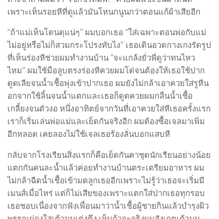
เพราะเห็นรอยหีที่ดูแล้วมันโหนกนูนกว่าตอนแก้ผ้าเสียอีก
“ถ้าแม่เห็นโดนดุแน่ๆ” ผมบอกเธอ “ใส่เฉพาะตอนพ่อกับแม่
ไม่อยู่หรือไม่ก็สวมกระโปรงทับไง” เธอเดินอวดกางเกงรัดรูป
ที่เห็นร่องหีช่วยผมทำงานบ้าน “จะแกล้งยั่วพี่ดูว่าทนไหว
ไหม” ผมใช้มือลูบตรงร่องหีควยผมโด่จนต้องให้เธอใช้ปาก
ดูดเลียจนน้ำเชื้อพุ่งเข้าปากเธอ ผมยังไม่กล้าเอาควยใส่รูหีน
อกจากใช้ลิ้นจนน้ำแตกและเธอก็ดูดควยผมกลืนน้ำเชื้อ
เกลี้ยงจนตัวงอ หนึ่งอาทิตย์จากวันที่เอาควยใส่หีเธอครั้งแรก
เราก็เริ่มเล่นพ่อแม่และเย็ดกันจริงอีก ผมต้องซื้อเจลมาเพิ่ม
อีกหลอด เคยลองไม่ใช้เจลเธอร้องลั่นบอกแสบหี
กลับจากโรงเรียนสิ่งแรกก็คือเย็ดกันคาชุดนักเรียนอย่างน้อย
แตกกันคนละน้ำแล้วค่อยทำงานบ้านตระเตรียมอาหาร ผม
ไม่กล้าฉีดน้ำเชื้อเข้ามดลูกเธออีกเพราะไม่รู้ว่าเธอจะเริ่มมี
เมนส์เมื่อไหร่ แต่ก็ไม่เสียของเพราะแตกใส่ปากเธอทุกรอบ
เธอชอบเนื่องจากฟังเพื่อนมาว่าน้ำเชื้อผู้ชายกินแล้วบำรุงผิว
พรรณผ่องใสเต้านมเต่งตึง เห็นถ้าจะจริงผมสังเกตเต้านม