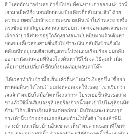
สิ!” เธออ้อน “อย่าเลย ถ้ากิ่งไปกับพี่คนขายเดาออกแน่ๆ ว่าพี่
เอามาเย็ดหีกิ่ง นอนพักก่อนแป๊บเดียวก็กลับมาแล้ว” ด้วย
ความอายผมไม่กล้าจะถามคนขายเดินเข้าในร้านสะดวกซื้อ
ตรงชั้นยาสามัญมองหาหลายรอบกว่าจะเจอหลอดเจลขนาด
เล็กกว่ายาสีฟันซุกอยู่ใกล้ถุงยางอนามัยหยิบมาแล้วเดินหา
ของขบเคี้ยวสองสามชิ้นจึงไปชำระเงิน กลับถึงบ้านกิ่งยัง
หลับสนิทอยู่บนเตียงแต่นุ่งกระโปรงนอนเรียบร้อย ผมกลับ
ออกมานั่งเล่นคอมที่ห้องโถงค้นหาวิธีใช้เจล,วิธีคุมกำเนิด
เพื่อมาปรับเปลี่ยนใช้กับกิ่งจนผลอยหลับคาโต๊ะ
“ได้เวลาทำกับข้าวมื้อเย็นแล้วตื่นๆ” ผมงัวเงียลุกขึ้น “ซื้อยา
ทาหล่อลื่นๆ ได้ไหม?” ผมส่งหลอดเจลให้เธอดู “เขาเรียกว่า
เจลจ้า” ผมบีบใส่มือนิดหนึ่งถลกกระโปรงเธอขึ้นจับเธอถ่าง
ขาแล้วใช้นิ้วเสียบลงรูหี เธอร้องจ้ากนิ้วผุดเข้าไปในรูหีจนมิด
ด้าม “โอ้ยเสียว เจ็บแล้วแต่พอก่อน” มีหรือผมจะยอมหยุด
กระเด้านิ้วเข้าออกจนเธอสั่นสะท้านไปทั้งตัว “พอแล้วพี่นี่
กลางบ้านนะเดี๋ยวบ้านอื่นเขาจะเห็น” ผมลากเธอมาที่โซฟา
ผลักเธอนอนลงชักนิ้วเข้าออกรัวๆ รูหีที่รัดตอดนิ้วถี่ๆ เธอร้อง