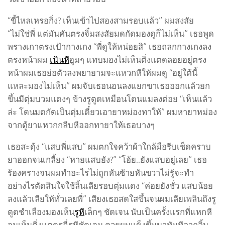
“ขี้ไหลเหรอกิ่ง? เห็นเข้าไปสองสามรอบแล้ว” ผมสงสัย
“ไม่ใช่พี่ แต่มันคันตรงจิ๋มสงสัยมดกัดมองดูก็ไม่เห็น” เธอพูด
พรางเกาตรงเป้ากางเกง “พี่ดูให้หน่อยสิ” เธอถลกกางเกงลง
ตรงหน้าผม
เนินหี
อูมๆ แทบมองไม่เห็นติ่งแตดลอยอยู่ตรง
หน้าผมเธอย่อตัวลงพยายามจะแหวกหีให้ผมดู “อยู่ใต้นี้
แหละมองไม่เห็น” ผมจับเธอนอนลงแยกขาเธอออกแล้วยก
ขึ้นมีตุ่มบวมแดงๆ ข้างรูตูดเหมือนโดนแมลงต่อย “เห็นแล้ว
ล่ะ โดนมดกัดเป็นตุ่มเดี๋ยวเอายาหม่องทาให้” ผมหายาหม่อง
จากตู้ยาแหวกกลีบหีออกทายาให้เธอบางๆ
เธอสะดุ้ง “แสบพี่แสบ” ผมตกใจคว้าผ้าใกล้มือรีบเช็ดคราบ
ยาออกจนเกลี้ยง “หายแสบยัง?” “โอ้ย..ยังแสบอยู่เลย” เธอ
ร้องครางจนผมทำอะไรไม่ถูกหันซ้ายหันขวาไม่รู้จะทำ
อย่างไรตัดสินใจใช้ลิ้นเลียรอบตุ่มแดง “ค่อยยังชั่ว แสบน้อย
ลงแล้วเลียให้ทั่วเลยพี่” เสียงเธอสดใสขึ้นจนผมเลียเพลินถึงรู
ตูดชำเลืองมองเห็น
รูหี
เล็กๆ ชัดเจน นับเป็นครั้งแรกที่แหกหี
จนเห็นติ่งแตดรูฉี่รูหีชัดเจน ควยผมแข็งขึ้นมาทันทีลากลิ้น