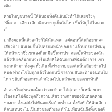
เดิม
ควยใหญ่ขนาดนี้ ให้ฉันอมทั้งคืนฉันยังทำได้เลยจริงๆ
“ซี๊ดดด…เสียว เสียวฉิบหาย กูเย็ดไม่ไหว ขึ้นให้กูได้ไหมวะ
?”
มาถึงตอนนี้แล้วอะไรก็ได้นั่นแหละ แต่ตอนนี้ฉันก็อยากจะ
เสียวบ้าง ฉันเลยขึ้นไปคร่อมหน้าของเขาแล้วบดร่องหีชมพู
ให้หน้าเขาซึ่งเขาเองก็ยกมือขึ้นมาประคองบั้นท้ายของฉัน
แล้วบีบเคล้นก่อนจะเริ่มเลียหีให้ฉันอย่างที่ฉันต้องการ เขา
ผงกหน้ามา ทั้งดูด ทั้งเลีย ทั้งร่างกายของฉันนั้นเสียวซ่านไป
หมด ทำอะไรไม่ถูกแล้วในตอนนี้ ร่างกายสั่นสะท้านจนทนไม่
ไหว ขยับตัวออกมาแล้วนั่งลงไปบนลำควยของเขาทันที
ลำควยใหญ่ขนาดนั้นกว่าจะเข้ามาได้สุดทางก็เหนื่อยเอา
เรื่อง แต่ไม่ต้องพูดถึงความเสียว ร่างกายของฉันตอดควย
ของเขาตั้งแต่ยังไม่ทันจะเริ่มด้วยซ้ำ แกทั้งยังทำให้ฉันเสียว
หีจนแทบจะไม่เป็นตัวของตัวเอง ทำไมเพื่อนฉันถึงทิ้งของดี