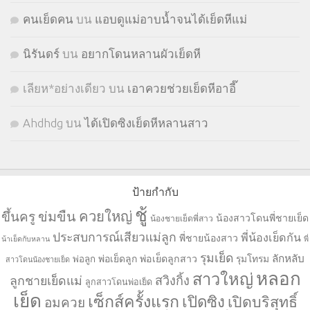
คนเย็ดคน
บน
แอบดูแม่อาบน้ำจนได้เย็ดหีแม่
นิรันดร์
บน
อยากโดนหลานผัวเย็ดหี
เลียห*อย่างเดียว
บน
เอาควยช่วยเย็ดหีอาอี๊
Ahdhdg
บน
ได้เปิดซิงเย็ดหีหลานสาว
ป้ายกำกับ
ชู้
ควยใหญ่
ขึ้นครู
ข่มขืน
น้องสาวโดนพี่ชายเย็ด
น้องชายเย็ดพี่สาว
ประสบการณ์เสียวแม่ลูก
พี่น้องเย็ดกัน
พี่ชายน้องสาว
น้าเย็ดกับหลาน
พี่
รุมเย็ด
ลักหลับ
พ่อเย็ดลูก
พ่อเย็ดลูกสาว
รุมโทรม
พ่อลูก
สาวโดนน้องชายเย็ด
หลอก
สาวใหญ่
ลูกชายเย็ดแม่
สวิงกิ้ง
ลูกสาวโดนพ่อเย็ด
เย็ด
เซ็กส์ครั้งแรก
เปิดซิง
เปิดบริสุทธิ์
อมควย