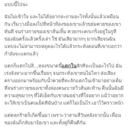
แบบนี้ไปนะ
ฉันไม่เข้าใจ และไม่ได้อยากจะถามอะไรทั้งนั้นแล้วเหมือน
กัน เริ่มวางมือลงไปที่หน้าท้องของเขาแล้วขย่มควยของเขา
ทันที จนร่างกายของเขาสั่นเทิ้ม ควยกระดกเกร็งอยู่ในรูหี
ของฉันครั้งแล้วครั้งเล่า ใช่ มันเสียวมากๆ มากเสียจนฉัน
แทบจะไม่สามารถหยุดอะไรได้แล้วกระทั่งตอนที่เขาบอกว่า
กำลังจะแตกแล้ว
แตกก็แตกไปสิ…หลงขนาดนี้
แตกใน
สักทีจะเป็นอะไรไป ฉัน
เร่งจังหวะมากขึ้นเรื่อยๆ จนกระทั่งเขาทนไม่ไหว ส่งเสียง
ครางออกมาพร้อมกับน้ำควยที่ทะลักแตกในเข้ามาอย่างเต็ม
ที่จนร่างกายของเขาทั้งสองคนเบาหวิวสั่นสะท้าน คืนนั้นฉันมี
ความสุขมากๆ ที่ได้เย็ดกับเขาสมอย่างที่ใจอยาก แม้ว่าอยาก
จะให้เขาเป็นคนเย็ดหีฉันบ้าง แต่ก็ไม่เป็นไร เอาไว้คราวหน้า
แต่ตลกร้ายก็เกิดขึ้นมา เพราะว่าสามสี่วันหลังจากนั้น เพื่อน
ของฉันก็กลับมาง้อเขา และทั้งคู่ก็คืนดีกัน