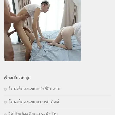
เรื่องเสียวล่าสุด
โดนเย็ดลงแขกกว่ายี่สิบควย
โดนเย็ดลงแขกแบบซาดิสม์
ให้เสี่ยเย็ดเมียเพราะจำเป็น