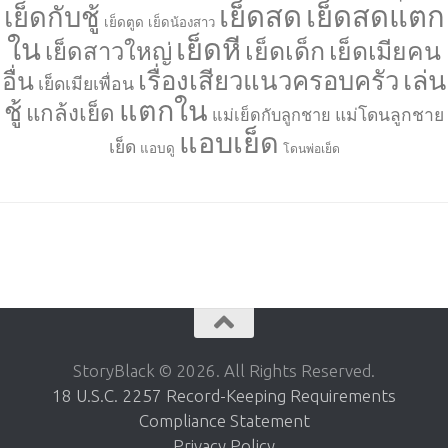
เย็ดสด
เย็ดสดแตก
เย็ดกับชู้
เย็ดตูด
เย็ดน้องสาว
ใน
เย็ดหี
เย็ดเด็ก
เย็ดเมียคน
เย็ดสาวใหญ่
เล่น
เรื่องเสียวแนวครอบครัว
อื่น
เย็ดเมียเพื่อน
แตกใน
ชู้
แกล้งเย็ด
แม่โดนลูกชาย
แม่เย็ดกับลูกชาย
แอบเย็ด
เย็ด
แอบดู
โดนพ่อเย็ด
StoryBlack © 2026. All Rights Reserved.
18 U.S.C. 2257 Record-Keeping Requirements
Compliance Statement
Privacy Policy