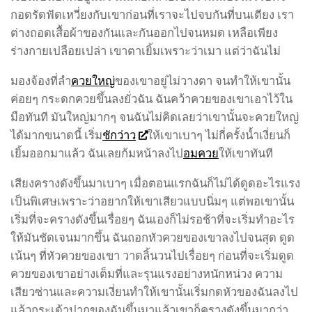
กอดรัดฟัดเหวี่ยงกับเขาก่อนที่เราจะไปจบกันที่บนเตียง เรา
ต่างถอดเสื้อผ้าของกันและกันออกไปจนหมด เหลือเพียง
ร่างกายเปลือยเปล่า เขาตาเยิ้มเพราะว่าเมา แต่ว่าฉันไม่
มองจ้องที่ลำ
ควยใหญ่
ของเขาอยู่ไม่วางตา จนทำให้เขานั้น
ค่อยๆ กระดกควยขึ้นลงยั่วฉัน ฉันคว้าควยของเขาเอาไว้ใน
มือทันที มันใหญ่มากๆ จนฉันไม่คิดเลยว่าเขานั้นจะควยใหญ่
ได้มากขนาดนี้ เริ่ม
ชักว่าว
ให้เขาเบาๆ ไม่กี่ครั้งน้ำเงี่ยนก็
เยิ้มออกมาแล้ว ฉันเลยก้มหน้าลงไป
อมควย
ให้เขาทันที
เสียงครางดังขึ้นมาเบาๆ เมื่อตอนแรกฉันก็ไม่ได้ดูดอะไรแรง
เป็นพิเศษเพราะว่าอยากให้เขาเสียวแบบนิ่มๆ แต่พอเขานั้น
เริ่มที่จะครางดังขึ้นเรื่อยๆ ฉันเองก็ไม่รอช้าที่จะเริ่มทำอะไร
ให้มันชัดเจนมากขึ้น ฉันถอกหัวควยของเขาลงไปจนสุด ดูด
เน้นๆ ที่หัวควยของเขา วาดลิ้นวนไปเรื่อยๆ ก่อนที่จะเริ่มดูด
ควยของเขาอย่างเต็มที่และรุนแรงอย่างหนักหน่วง ความ
เสียวซ่านและความเงี่ยนทำให้เขานั้นเริ่มกดหัวของฉันลงไป
แล้วกระเด้าปากของฉันขึ้นมาแล้วเขาก็ครางดังขึ้นมากว่า