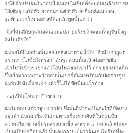
ว่าได้สำหรับฉันในตอนนี้ ฉันเลยไม่รีรอที่จะมอมเหล้าเขา ชง
ให้เข้มๆ ชงให้ตัวเองอ่อนๆ แต่ว่าตัวเองก็แกล้งเมา จน
สุดท้ายเขาก็เมาอย่างที่คิดแล้วพูดขึ้นมาว่า
“มึงนี่มันดีกับกูเสมอต้นเสมอปลายจริงๆ ถ้าตอนนั้นกูจีบมึงกู
คงไม่เสียใจ”
ฉันพอได้ยินอย่างนั้นเลยแกล้งเมาตามน้ำไป “ถ้ามึงเอากูแต่
แรกนะ กูไม่ทิ้งมึงหรอก” ฉันพูดแบบนั้นแล้วค่อยๆ ขยับ
เข้าไปนั่งข้างๆ เขาแล้วโอบไหล่ของเขาไว้ ทุกๆ อย่างมันเกิด
ขึ้นเร็วมาก เพราะว่าตอนนั้นเขาก็หันมาพร้อมกับจัดการจูบ
ฉันทันที ฉันอึ้ง ชะงัก แล้วก็ไม่ได้ขัดขืนอะไรด้วย
“ตอนนี้ทันไหนวะ ?” เขาถาม
ฉันไม่ตอบ แต่ว่าจูบเขากลับ ซึ่งมันก็น่าจะเป็นอะไรที่ชัดเจน
อยู่แล้ว ฉันเลยเริ่มเดินเกมตามเรื่องราวทันทีในตอนนั้น
ความเสียวซ่านเริ่มรุนแรงมากขึ้น คนเราเวลาเมาแล้วมันจะ
เงี่ยนเป็นปกติอยู่แล้ว นั่นเลยกลายเป็นว่าฉันเองไม่รีรอที่จะ