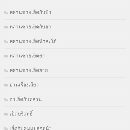
หลานชายเย็ดกับป้า
หลานชายเย็ดกับอา
หลานชายเย็ดน้าสะใภ้
หลานชายเย็ดย่า
หลานชายเย็ดยาย
อ่านเรื่องเสียว
อาเย็ดกับหลาน
เปิดบริสุทธิ์
เย็ดกับคนแปลกหน้า