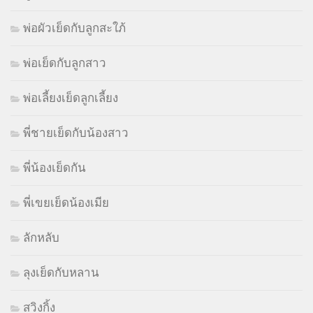
พ่อผัวเย็ดกับลูกสะใภ้
พ่อเย็ดกับลูกสาว
พ่อเลี้ยงเย็ดลูกเลี้ยง
พี่ชายเย็ดกับน้องสาว
พี่น้องเย็ดกัน
พี่เขยเย็ดน้องเมีย
ลักหลับ
ลุงเย็ดกับหลาน
สวิงกิ้ง