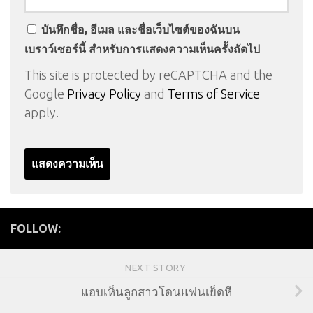
บันทึกชื่อ, อีเมล และชื่อเว็บไซต์ของฉันบน
เบราว์เซอร์นี้ สำหรับการแสดงความเห็นครั้งถัดไป
This site is protected by reCAPTCHA and the
Google
Privacy Policy
and
Terms of Service
apply.
FOLLOW:
NEXT STORY
แอบเห็นลูกสาวโดนแฟนเย็ดหี