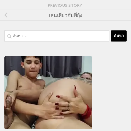
PREVIOUS STORY
เล่นเสียวกับพี่กุ้ง
ค้นหา
สำหรับ: