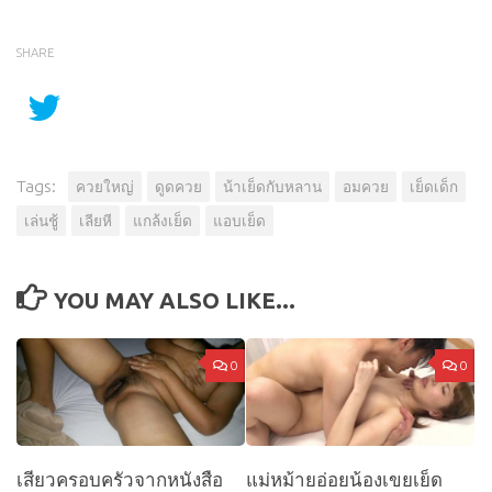
SHARE
Tags:
ควยใหญ่
ดูดควย
น้าเย็ดกับหลาน
อมควย
เย็ดเด็ก
เล่นชู้
เลียหี
แกล้งเย็ด
แอบเย็ด
YOU MAY ALSO LIKE...
0
0
เสียวครอบครัวจากหนังสือ
แม่หม้ายอ่อยน้องเขยเย็ด