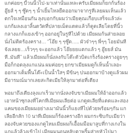
แกค่อยๆ บี้วนนิ้วไป-มาเท่านั้นแหละครับเมียผมก็ยกก้นร้อง
อู๊ยส์ ๆ ๆ ซู๊ดๆ ๆ น้ำเยิ้มไหลยืดออกมาจากรูหีเลยผมเห็นแล้ว
ตกใจเหมือนกัน ลุงบอกกับผมว่าเมียคุณเกือบเสร็จแล้วล่ะ
แกก้มลงเอาลิ้นตวัดที่ปลายเม็ดแตดแล้วก็ดูดเลียโดยที่นิ้ว
กลางแกก็แยงเข้าๆ ออกอยู่ในรูหีไปด้วย เมียผมก้นส่ายลอย
นั่งไม่ติดร้องคราง… “โอ๊ย ๆ ๆซู๊ด….. ผัวจ๋าๆๆ พี่ๆๆ โอยมันหี
จังเลยย…เร็วๆๆ จะออกแล้ว โอ๊ยยยแตกแล้ว ๆ อู๊ยยส์ มัน
หี..มันหี” แล้วเมียผมก็นั่งลงกับโต๊ะตัวบิดเกร็งร้องครางอูยๆๆ
มือก็กอดลุงแกแน่น ผมค่อยๆ ยกขาเมียผมดูก็เห็นน้ำเลอะ
ออกมาเต็มพื้นโต๊ะเป็นน้ำใสๆ มีข้นๆ ปนออกมาบ้างดูแล้วผม
มีอารมณ์มากเลยสะกิดเมียให้ลุกมาต่อที่เตียง
พอมาถึงเตียงลุงแกเร็วมากนั่งลงจับขาเมียผมให้อ้าออกแล้ว
เอาหน้าซุกลงที่โคกหีเมียผมเลียต่อ แกดูดเลียที่แตดและสอง
แคมของเมียผมอย่างเมามันนิ้วก็แยงหีไปด้วยพร้อมๆกัน แก
เลียอีกสัก 10 นาทีเมียผมก็ร้องครางอีก ผมกระซิบกับเมียว่า
ลองจับควยของแกดูไหมเมียผมก็เอื้อมมือมาลูบที่กางเกงใน
แกแล้วล้วงเข้าไป เมียผมนอนหลับตาพริ้มส่ายหัวไปมา