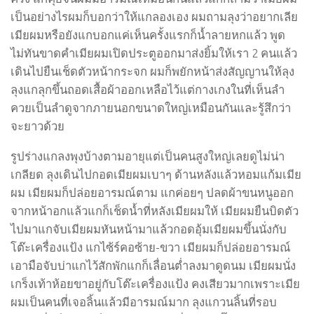
เป็นอย่างไรผมก็บอกว่าให้แกลองเอง ผมถามลุงว่าอยากเลีย
เมียผมหรือยังแกบอกแค่เห็นครั้งแรกก็น้ำลายหกแล้ว พูด
ไม่ทันขาดคำเมียผมเปิดประตูออกมาส่งยิ้มให้เรา 2 คนแล้ว
เดินไปยืนเช็ดตัวหน้ากระจก ผมก็พยักหน้าส่งสัญญานให้ลุง
ลุงแกลุกขึ้นถอดเสื้อผ้าออกเหลือไว้แต่กางเกงในที่เห็นลำ
ควยเป็นลำดูจากภายนอกขนาดใหญ่เหมือนกันและรู้สึกว่า
จะยาวด้วย
รูปร่างแกลงพุงบ้างตามอายุแต่เป็นคนสูงใหญ่เลยดูไม่น่า
เกลียด ลุงเดินไปกอดเมียผมเบาๆ ด้านหลังแล้วหอมแก้มเมีย
ผม เมียผมก็ปล่อยอารมณ์ตาม แกค่อยๆ ปลดผ้าขนหนูออก
จากหน้าอกแล้วแกก็เช็ดน้ำที่หลังเมียผมให้ เมียผมยืนบิดตัว
ไปมาแกจับเมียผมหันหน้ามาแล้วกอดอุ้มเมียผมขึ้นนั่งกับ
โต๊ะเครื่องแป้ง แกไซ้ร์คอซ้าย-ขวา เมียผมก็ปล่อยอารมณ์
เอามือจับบ่าแกไว้สักพักแกก็เลื่อนต่ำลงมาดูดนม เมียผมนั่ง
เกร็งเท้าห้อยขาอยู่กับโต๊ะเครื่องแป้ง คงเสียวมากเพราะเมีย
ผมเป็นคนที่เจอลิ้นแล้วมีอารมณ์มาก ลุงแกวนลิ้นที่รอบ