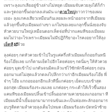
เพราะลุงแกเลียอยู่ข้างล่างไม่หยุด เมียผมจับควยลุงได้ก็กำ
และรูดถอกขึ้นถอกลงเล่นมัน แก
ควยใหญ่
ยาวกว่าของผม
เยอะ ลุงแกคงเสียวเหมือนกันเลยผละหน้าออกจากหีเมียผม
แล้วลุกขึ้นจับเมียผมถ่างขา แกไม่ขอเลยแกลุกขึ้นนั่งยองจับ
หัวควยบานใหญ่เหมือนดอกเห็ดจ่อที่ปากแคมหีของเมียผม
ผมไม่ว่าอะไรเพราะเมียผมไม่มีปฏิกิริยาอะไรคงอยากให้ลุง
เย็ดหี
ด้วย
ลุงค่อยๆ กดหัวควยเข้าไปในรูแค่ครึ่งหัวเมียผมก็ถอยก้นหนี
ร้องโอ๊ยเลย แกก็ตามเย็ดไปอีกโดยค่อยๆ กดนิ่มๆ ให้หัวควย
ค่อยๆ มุดเข้าไป แกดันจนมิดแล้วแช่ไว้ซักพักจึงค่อยๆ ถอน
ออกมาแต่ไม่สุดแล้วกดลงไปลึกกว่าเก่าอีกเมียผมร้องโอ๊ย พี่
จ๋าๆ โอ๊ย แกถอยออกอีกแล้วทีนี้แกค่อยๆ เย็ดแบบเข้าสุด
ออกสุด เมียผมร้องระงมเลย แกค่อยๆ กระเด้าให้เร็วขึ้นสอง
แคมหีของเมียผมปลิ้นเข้าปลิ้นออกตามควยของแกออกมา หี
เมียผมมีน้ำเยิ้มออกมามากจนข้นและเป็นฟองทะลักออกมาร
อบรูติดตามลำควยลุงเต็มไปหมด เมียผมร้องสะบัดหน้าซ้าย