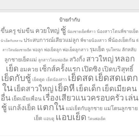
ป้ายกำกับ
ชู้
ควยใหญ่
ขึ้นครู
ข่มขืน
น้องสาวโดนพี่ชายเย็ด
น้องชายเย็ดพี่สาว
ประสบการณ์เสียวแม่ลูก
พี่น้องเย็ดกัน
พี่ชายน้องสาว
น้าเย็ดกับหลาน
พี่
รุมเย็ด
ลักหลับ
พ่อเย็ดลูก
พ่อเย็ดลูกสาว
รุมโทรม
พ่อลูก
สาวโดนน้องชายเย็ด
หลอก
สาวใหญ่
ลูกชายเย็ดแม่
สวิงกิ้ง
ลูกสาวโดนพ่อเย็ด
เย็ด
เซ็กส์ครั้งแรก
เปิดซิง
เปิดบริสุทธิ์
อมควย
เย็ดสด
เย็ดสดแตก
เย็ดกับชู้
เย็ดตูด
เย็ดน้องสาว
ใน
เย็ดหี
เย็ดเด็ก
เย็ดเมียคน
เย็ดสาวใหญ่
เล่น
เรื่องเสียวแนวครอบครัว
อื่น
เย็ดเมียเพื่อน
แตกใน
ชู้
แกล้งเย็ด
แม่โดนลูกชาย
แม่เย็ดกับลูกชาย
แอบเย็ด
เย็ด
แอบดู
โดนพ่อเย็ด