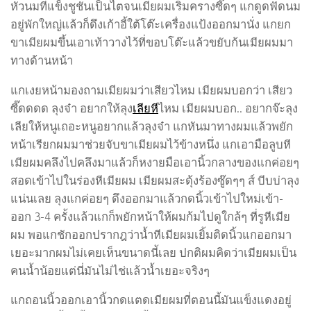
หัวนมที่แข็งชูชันเป็นไตจนเมียผมเริ่มครางซี๊ดๆ แกดูดฟัดนม
อยู่พักใหญ่แล้วก็ดึงเก้าอี้ใต้โต๊ะเครื่องแป้งออกมานั่ง แกยก
ขาเมียผมขึ้นเอาเท้าวางไว้ที่ขอบโต๊ะแล้วขยับก้นเมียผมมา
ทางด้านหน้า
แกเงยหน้ามองถามเมียผมว่าเสียวไหม เมียผมบอกว่า เสียว
ซี๊ดดดด ลุงจ๋า อยากให้ลุง
เลียหี
ไหม เมียผมบอก.. อยากจ๊ะลุง
เลียให้หนูเถอะหนูอยากแล้วลุงจ๋า แกหันมาทางผมแล้วพยัก
หน้าเรียกผมมาช่วยจับขาเมียผมไว้ข้างหนึ่ง แกเอามือลูบหี
เมียผมคลึงไปคลึงมาแล้วก็หงายมือเอานิ้วกลางของแกค่อยๆ
สอดเข้าไปในร่องหีเมียผม เมียผมสะดุ้งร้องซู๊ดๆๆ ส์ บีบบ่าลุง
แน่นเลย ลุงแกค่อยๆ ดึงออกมาแล้วกดนิ้วเข้าไปใหม่เข้า-
ออก 3-4 ครั้งแล้วแกก็พยักหน้าให้ผมก้มไปดูใกล้ๆ ที่รูหีเมีย
ผม พอแกชักออกปรากฎว่าน้ำหีเมียผมเยิ้มติดนิ้วแกออกมา
เยอะมากผมไม่เคยเห็นขนาดนี้เลย ปกติผมคิดว่าเมียผมเป็น
คนน้ำน้อยแต่นี่มันไม่ไช่แล้วน้ำเยอะจริงๆ
แกถอนนิ้วออกเอานิ้วกดแตดเมียผมที่ตอนนี้มันแข็งแดงอยู่