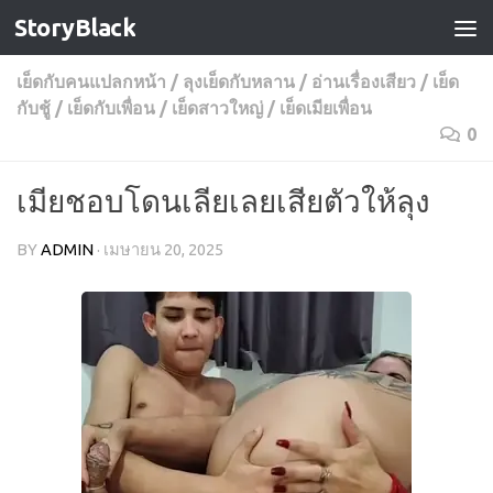
StoryBlack
Skip to content
เย็ดกับคนแปลกหน้า
/
ลุงเย็ดกับหลาน
/
อ่านเรื่องเสียว
/
เย็ด
กับชู้
/
เย็ดกับเพื่อน
/
เย็ดสาวใหญ่
/
เย็ดเมียเพื่อน
0
เมียชอบโดนเลียเลยเสียตัวให้ลุง
BY
ADMIN
·
เมษายน 20, 2025