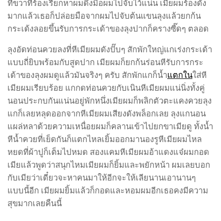
ทีขวาทีร้องเรียกหาผมดึงมือผมไปจับไว้แน่น เมียผมร้องดัง
มากแล้วเธอก็ปล่อยมือจากผมไปจับต้นแขนลุงแล้วยกก้น
กระเด้งลอยขึ้นรับการกระเด้าของลุงปากก็ครางซี๊ดๆ ตลอด
ลุงอัดท่อนควยลงที่หีเมียผมดังปั๊บๆ สักพักใหญ่แกเร่งกระเด้า
แบบถี่ยิบพร้อมกับสูดปาก เมียผมก็ยกก้นร่อนหีรับการกระ
เด้าของลุงผมดูแล้วมันจริงๆ ครับ สักพักแกก็น้ำ
แตกใน
ใส่หี
เมียผมเรียบร้อย แกกดท่อนควยกับเนินหีเมียผมแน่นิ่งทั้งคู่
นอนประกบกันแน่นอยู่พักหนึ่งเมียผมก็พลิกตัวตะแคงควยลุง
แกก็เลยหลุดออกจากหีเมียผมเสียงดังพล็อกเลย ลุงแกนอน
แผล่หลาด้วยความเหนื่อยผมก็คลานเข้าไปยกขาเมียดู ทั้งน้ำ
หีน้ำควยที่เย็ดกันก็แตกไหลเยิ้มออกมานองรูหีเมียผมไหล
หยดที่ผ้าปูก็เต็มไปหมด สองแคมหีเมียผมอ้าแดงแจ๋ผมกอด
เมียแล้วพูดว่าสนุกไหมเมียผมก็ยิ้มและพยักหน้า ผมเลยบอก
กับเมียว่าเดี๋ยวจะหาคนมาให้อีกจะให้เลียนานเอานานๆ
แบบนี้อีก เมียผมยิ้มแล้วก็กอดและหอมผมอีกเธอคงมีความ
สุขมากเลยคืนนี้