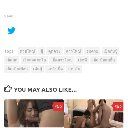
SHARE
Tags:
ควยใหญ่
ชู้
ดูดควย
สาวใหญ่
อมควย
เย็ดกับชู้
เย็ดสด
เย็ดสดแตกใน
เย็ดสาวใหญ่
เย็ดหี
เย็ดเมียคนอื่น
เย็ดเมียเพื่อน
เล่นชู้
แกล้งเย็ด
แตกใน
YOU MAY ALSO LIKE...
0
0