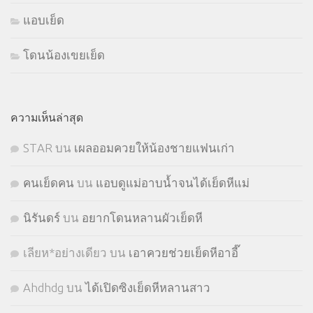
แอบเย็ด
โดนน้องเขยเย็ด
ความเห็นล่าสุด
STㅤAR
บน
เผลออมควยให้น้องชายแฟนเก่า
คนเย็ดคน
บน
แอบดูแม่อาบน้ำจนได้เย็ดหีแม่
นิรันดร์
บน
อยากโดนหลานผัวเย็ดหี
เลียห*อย่างเดียว
บน
เอาควยช่วยเย็ดหีอาอี๊
Ahdhdg
บน
ได้เปิดซิงเย็ดหีหลานสาว