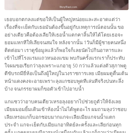
เธอบอกตกลงแต่ขอให้เป็นผู้ใหญ่หน่อยและสะอาดแต่ว่า
เรื่องที่จะเย็ดกับเธอมันต้องขึ้นอยู่กับเหตุการณ์ตอนนั้น ขอ
อย่างเดียวคือต้องเลียให้เธอน้ำแตกคาลิ้นให้ได้โดยเธอจะ
ยอมแหกหีให้เลียจนสมใจ หลังจากนั้น 1วันก็มีผู้ชายคนหนึ่ง
ติดต่อมา เราดูข้อมูลแล้วก็พอใจก็เลยนัดไปกินอาหารและ
เข้าไปที่โรงแรมแถวหนองแขม พบกันครั้งแรกเราก็ประทับ
ใจผมขอเรียกว่าลุงเพราะแกอายุ 50 กว่าแล้วแต่งตัวสุภาพดู
ดีขับรถมียี่ห้อเป็นถึงผู้ใหญ่ในวงราชการเลย เมียผมดูตื่นเต้น
หน้าแดงคงจะอายเพราะลุงแกชอบพูดทีเล่นทีจริงปนทะลึ่ง
บ้าง จนภรรยาผมก็ขอตัวเข้าไปอาบน้ำ
แกแซวว่าอาบคนเดียวเหรอลุงอยากไปช่วยถูตัวให้จังเลย
เมียผมอมยิ้มเดินเข้าห้องน้ำไม่ได้พูดอะไร ผมถามลุงว่าชอบ
เลียเหรอแกก็บอกชอบมากแกจะเลียเมียแกจนน้ำแตก
ประจำ แกจะเย็ดกับเมียแกอาทิตย์ละครั้งและเลียก่อนทุก
ครั้ง แกคุยจนผมมีอารมณ์เหมือนกันแล้วแกก็ถามว่าเมียผม