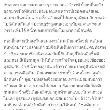
กับอกผม ผมกระแทกแรงๆ ประมาณ 15 นาที น้ำผมก็ทะลัก
ออกมาชนิดที่ล้นร่องน้องม่อนเลย คราวนี้เธอคงเพลียเลย
สลบคาที่นอนไปเลย เสร็จแล้วผมก็ไปแอบดูเมียผมกับยามว่า
ไปถึงไหนกันแล้ว ปรากฏว่าลุงสนคงเอาเมียผมจนเสร็จแล้ว
เพราะเห็นไอ้ 9 นิ้วของแกหัวห้อยไม่ผงาดเหมือนเดิม
ตอนนี้กลายเป็นลุงมั่นนอนหงายโดนเมียผมนั่งขย่มตอโดย
หันหน้ามาทางปลายเท้า ผมจึงเห็นเต็มตาว่าบัดนี้แคมทั้งสอง
ข้างซึ่งเคยแนบชิดสนิทแน่น บัดนี้ยับเยินยู่ยี่ไม่เหลือชิ้นดี
แถมตอนนี้เมียผมดูจะไม่ได้เกรงกลัวเจ้าหมูยอแท่งเขื่องของ
ลุงมั่น กับเจ้า 9 นิ้วของลุงสน แล้วซะด้วยเพราะดูสีหน้าเธอมี
ความสุขเหลือเกิน เมียผมขย่มลุงยามทั้ง 2 จนน้ำกระฉูดไป
อีกคนละน้ำ ลุงยามทั้งสองจึงยอมกลับเพราะเมียผมบอกว่า
กลัวผมกลับมาเจอ ก่อนไปสองยามยังเอาควยมาตีแก้มเมีย
ผมคนละข้างซึ่งเมียผมก็จับมาดูดหัวถอกแบบเน้นจนตัวงอ
ไปเลย ลุงสนและลุงมั่นยังบอกเมียผมว่าเย็นๆ ถ้าว่างก็ไปหา
แกที่กระท่อมหลังโกดังท้ายโรงงานได้นะ ถ้าโชคดีแกจะ