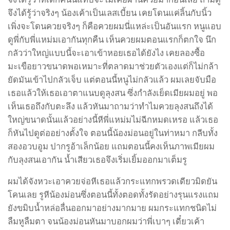
จึงได้รู้ว่าจริงๆ น้องเค้าเป็นเลสเบี้ยน เคยโดนแค่ลิ้นกับนิ้ว
เพิ่งจะโดนควยจริงๆ ก็คือควยผมนี่แหล่ะเป็นอันแรก หนูแอบ
ดูพี่กับพี่แหม่มเอากันทุกคืน เห็นควยผมตอนแรกก็ตกใจ นึก
กลัวว่าใหญ่แบบนี้จะเอาเข้าหอยเธอได้ยังไง เคยลองซื้อ
มะเขือยาวขนาดพอเหมาะที่ตลาดมาช่วยตัวเองแต่ก็ไม่กล้า
ยัดมันเข้าไปกลัวเจ็บ แต่ตอนนี้หนูไม่กลัวแล้ว ผมเลยจับมือ
เธอแล้วให้เธอเอาตาแนบดูลุงสน ซึ่งกำลังเย็ดเมียผมอยู่ พอ
เห็นเธอถึงกับตะลึง แล้วหันมาถามว่าทำไมควยลุงสนถึงได้
ใหญ่ขนาดนั้นแล้วอย่างนี้หีพี่แหม่มไม่ฉีกหมดเหรอ แล้วเธอ
ก็หันไปดูต่ออย่างตั้งใจ ตอนนี้น้องม่อนอยู่ในท่าหมา กลีบทั้ง
สองอวบอูม ปากรูอ้าเล็กน้อย แถมตอนนี้คงเห็นภาพเมียผม
กับลุงสนเอากัน น้ำเสียวเธอจึงเริ่มเยิ้มออกมาเต็มรู
ผมได้จังหวะเอาควยจ่อหีเธอแล้วกระแทกพรวดเดียวมิดยัน
โคนเลย รูหีน้องม่อนซึ่งตอนนี้ทั้งตอดทั้งรัดอย่างรุนแรงแถม
ยังขมิบน้ำหล่อลื่นออกมาอย่างมากมาย ผมกระแทกชนิดไม่
ลืมหูลืมตา จนน้องม่อนหันมาบอกผมว่าพี่เบาๆ เดี๋ยวเค้า