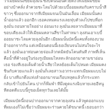
ว่าเมียผมนั่งขย่มลุงมั่น ซึ่งบัดนี้นอนควยตั้งให้เมียผมขย่ม
อย่างบ้าคลั่ง ลำควยชะโลมไปด้วยเบบี้ออยผสมกับคราบน้ำสี
ขาวๆ ซึ่งออกมาจากหีเมียผมจนเป็นมันเลื่อม เมียผมนั้นคง
น้ำออกแล้ว ออกอีก เธอคงหมดแรงเลยฟุบตัวลงไปซบที่อก
ลุงมั่น ถอนหายใจอย่าง อ่อนแรง ลุงมั่นเลยลากเมียผมมาที่
ขอบเตียงแล้วให้เมียผมคลานสี่ขาในท่าหมา ลุงสนเอาเบบี้
ออยมาชะโลมควยลุงมั่นอีก เมียผมนั้นบัดนี้แคมทั้งสองบวม
อ้าออกจากกัน แต่เหมือนตอนนี้เธอเงี่ยนจนไม่สนใจอะไร
แล้ว ลุงมั่นเอาท่อนควยจ่อแล้วกดมิดยันโคนทันที ภาพที่เห็น
คือน้ำที่ค้างอยู่ในร่องรูเมียผมไหลทะลักออกมาตามขาอ่อน
เธอ ร่องหีเธอเต็มด้วยน้ำเสียวไหลย้อยเต็มไปหมด เมียผมคง
ชินกับควยแกแล้ว ลุงมั่นก็เลยสาวเอวกระแทกเมียผมแบบไม่
ยั้ง บางทีแกดึงแท่งลำออกมาจนเกือบหลุดแล้วก็กระแทก
กลับเข้าไปยันโคน ปากก็พึมพำ หีมึงดูดแรงฉิบหายเลยอีหนู
หีตอดดีแบบนี้กูขอเย็ดทุกวันเลยได้มั๊ย
เมียผมบัดนี้ถอนปากออกมาจากควยลุงสน แล้วพูดออกแบบ
ที่ผมเองก็ไม่เชื่อว่าเมียผมจะร่านควยได้ขนาดนี้ เธอบอกว่า