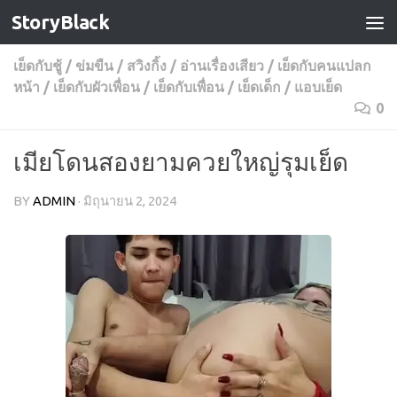
StoryBlack
Skip to content
เย็ดกับชู้
/
ข่มขืน
/
สวิงกิ้ง
/
อ่านเรื่องเสียว
/
เย็ดกับคนแปลก
หน้า
/
เย็ดกับผัวเพื่อน
/
เย็ดกับเพื่อน
/
เย็ดเด็ก
/
แอบเย็ด
0
เมียโดนสองยามควยใหญ่รุมเย็ด
BY
ADMIN
·
มิถุนายน 2, 2024