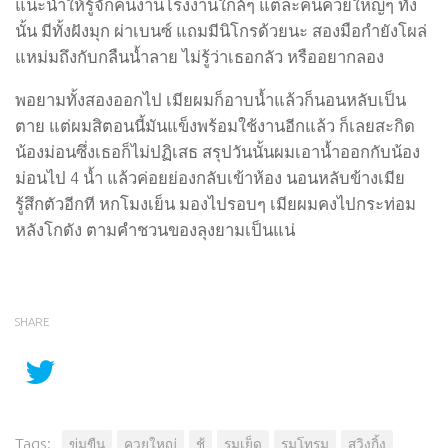
แนะนำให้รู้จักคนงานโรงงานใกล้ๆ แต่ละคนควยใหญ่ๆ ทั้ง
นั้น มีทั้งฝังมุก ผ่าเบนซ์ แถมมีนิโกรด้วยนะ สองมือกำยังโผล่
แหม่มถึงกับกลืนน้ำลาย ไม่รู้ว่าเธอกลัว หรืออยากลอง
พอยามทั้งสองออกไป เมียผมก็อาบน้ำแล้วก็นอนหลับเป็น
ตาย แต่ผมสิตอนนี้มันแข็งพร้อมใช้งานอีกแล้ว ก็เลยสะกิด
น้องม่อนซึ่งเธอก็ไม่ปฏิเสธ สรุปวันนั้นผมเอาน้ำออกกับน้อง
ม่อนไป 4 น้ำ แล้วค่อยย่องกลับเข้าห้อง นอนหลับข้างเมีย
รู้สึกตัวอีกที หกโมงเย็น มองไปรอบๆ เมียผมคงไปกระท่อม
หลังโกดัง ตามคำชวนของลุงยามเป็นแน่
SHARE
Tags:
ข่มขืน
ควยใหญ่
ชู้
รุมเย็ด
รุมโทรม
สวิงกิ้ง