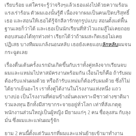
เรียบร้อย แต่ใครจะรู้ว่าจริงๆแล้วเธอแฝงไปด้วยความร้อน
แรงเร่าร้อน ตัวผมเองนั้นรู้ดี เนื่องจากผมเป็นคนเปิดบริสุทธิ์
เธอ และสอนให้เธอได้รู้จักลีลารักทุกรูปแบบ สอนตั้งแต่พื้น
ฐานเลยก็ว่าได้ และเธอเป็นนักเรียนที่หัวไวแถมสู้ไม่เคยถอย
ตอบสนองได้ทุกท่วงท่า เรียกได้ว่าถ้าผมสะกิดเธอไม่เคย
ปฏิเสธ บางทีผมแกล้งนอนหลับ เธอยังเคยแอบ
ลักหลับ
ผมจน
กระฉูดเลย
เรื่องตื่นเต้นครั้งแรกมันเกิดขึ้นกับเราทั้งคู่หลังจากเรียนจบ
ผมและแหม่มไปหาสมัครงานพร้อมกัน เงื่อนไขก็คือ ถ้ารับผม
ต้องรับแฟนผมด้วย หรือถ้ารับแหม่มก็ต้องรับผมด้วย ซึ่งก็ไม่
ได้ยากเย็นอะไร เราทั้งคู่ได้งานในโรงงานแห่งหนึ่ง แถว
บางบ่อ เป็นโรงงานที่ค่อนข้างมั่นคงเพราะมีชาวต่างชาติมา
ร่วมลงทุน อีกทั้งมีสาขากระจายอยู่ทั่วโลก เท่าที่สังเกตุดู
พนักงานส่วนใหญ่เป็นผู้หญิง มียามแก่ๆ 2 คน ชื่อลุงสน กับลุง
มั่น ซึ่งผมและแฟนผมรู้จัก
ยาม 2 คนนี้ตั้งแต่วันแรกที่ผมและแฟนย้ายเข้ามาทำงาน