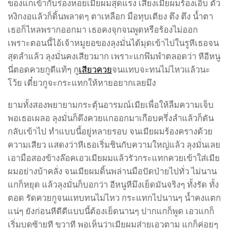
ของแกเข้ากับร่องหอยเมียผมสุดแรง เสียงเมียผมร้องเอิ๊บ ตัว
หงิกงอแล้วก็ดิ้นพลาดๆ ตาเหลือก มือทุบเตียง ตึง ตึง น้ำตา
เธอก็ไหลพรากออกมา เธอคงจุกจนพูดหรือร้องไม่ออก
เพราะตอนนี้ไอ้เจ้าหมูยอของลุงมั่นได้มุดเข้าไปในรูหีเธอจน
สุดลำแล้ว ลุงมั่นคงเสียวมาก เพราะแกพึมพำตลอดว่า หีอีหนู
นี่ตอดควยกูดีแท้ๆ กู
เสียวควย
จนแทบจะทนไม่ไหวแล้วนะ
โว้ย เดี๋ยวกูจะกระแทกให้หายอยากเลยมึง
ยามทั้งสองพยายามกระตุ้นอารมณ์เมียเพื่อให้ลืมความเจ็บ
พอเธอเผลอ ลุงมั่นก็ดึงควยแกออกมาเกือบครึ่งลำแล้วก็ดัน
กลับเข้าไป ทำแบบนี้อยู่หลายรอบ จนเมียผมร้องครางด้วย
ความเสียว แสดงว่าหีเธอเริ่มชินกับความใหญ่แล้ว ลุงมั่นเลย
เอามือสองข้างล๊อคเอวเมียผมแล้วรัวกระแทกควยเข้าใส่เมีย
ผมอย่างบ้าคลั่ง จนเมียผมดิ้นพล่านมือปัดป่ายไปทั่ว ไม่นาน
แกก็หยุด แล้วลุงมั่นก็บอกว่า อีหนูหีมึงเย็ดมันจริงๆ ทั้งรัด ทั้ง
ตอด รัดควยกูจนแทบทนไม่ไหว กระแทกไปนานๆ น้ำคงแตก
แน่ๆ ยังก่อนหีดีดีแบบนี้ต้องเย็ดนานๆ ปากแกก็พูด เอวแกก็
เริ่มบดซ้ายที ขวาที พอเห็นว่าเมียผมส่ายเอวตาม แกก็ค่อยๆ