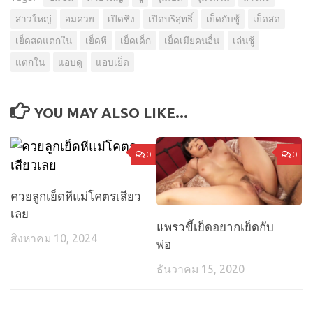
สาวใหญ่
อมควย
เปิดซิง
เปิดบริสุทธิ์
เย็ดกับชู้
เย็ดสด
เย็ดสดแตกใน
เย็ดหี
เย็ดเด็ก
เย็ดเมียคนอื่น
เล่นชู้
แตกใน
แอบดู
แอบเย็ด
YOU MAY ALSO LIKE...
0
0
ควยลูกเย็ดหีแม่โคตรเสียว
เลย
แพรวขี้เย็ดอยากเย็ดกับ
สิงหาคม 10, 2024
พ่อ
ธันวาคม 15, 2020