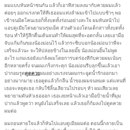
ผมแบบหันหน้าชนกัน แล้วก็เอาหีสวมลงมากับควยผมแล้ว
ค่อยๆ ออกแรงกดให้หีเธออมแท่งลำผมเข้าไปแบบช้าๆ พอ
เข้าจนมิดโคนเธอก็ทั้งบดทั้งร่อนอย่างสะใจ ผมหันหน้าไป
แอบดูเมียโดนยามนรุมเย็ด ส่วนตัวเองโดนเด็กสาวทั้งบดทั้ง
ร่อน ทำให้รู้สึกตื่นเต้นจนทำให้ผมสุดที่จะอดกลั้น เลยเอามือ
จับแก้มก้นของน้องม่อนไว้ แล้วกระซิบบอกน้องม่อนว่าพี่จะ
เสร็จแล้วนะ จะให้ปล่อยข้างในเลยมั๊ย น้องม่อนยิ้มไม่พูด
อะไร แถมเธอยังแกล้งผมโดยการบดร่องหีกับควยผมเน้นๆ
อีกหลายครั้ง จนผมเกร็งกระตุก น้องม่อนรีบลุกขึ้นแล้วเอา
ปากอมรูด
ดูดควย
ผมอย่างแรงจนผมกระฉูดน้ำรักออกมา
อย่างมากมาย เธอดูดแล้วก็กลืน น้ำของผมจนหมด แต่แทนที่
เธอจะหยุดเธอ กลับใช้ลิ้นเลียวนไปรอบๆ หัว ผมเสียวเลย
พยายามดันหัวเธอออก เธอเงยหน้าแล้วเอามือป้ายน้ำที่มุม
ปากแล้วพูดว่า หนูยังไม่เสร็จเลย แล้วเธอก็ก้มลงไปดูดควย
ผมต่อ
ผมถอนหายใจแล้วก็หันไปแอบดูเมียผมต่อ ตอนนี้กลายเป็น