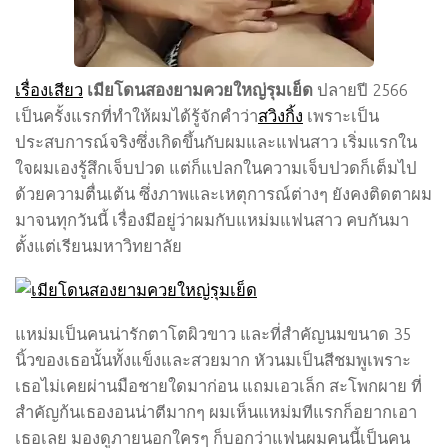
เรื่องเสียว
เมียโดนสองยามควยใหญ่รุมเย็ด
ปลายปี 2566
เป็นครั้งแรกที่ทำให้ผมได้รู้จักคำว่า
สวิงกิ้ง
เพราะเป็น
ประสบการณ์จริงซึ่งเกิดขึ้นกับผมและแฟนสาว เริ่มแรกใน
ใจผมเองรู้สึกเจ็บปวด แต่ก็แปลกในความเจ็บปวดก็เต็มไป
ด้วยความตื่นเต้น ซึ่งภาพและเหตุการณ์ต่างๆ ยังคงติดตาผม
มาจนทุกวันนี้ เรื่องมีอยู่ว่าผมกับแหม่มแฟนสาว คบกันมา
ตั้งแต่เรียนมหาวิทยาลัย
แหม่มเป็นคนน่ารักตาโตผิวขาว และที่สำคัญนมขนาด 35
นิ้วของเธอนั้นทั้งแข็งและสวยมาก หัวนมเป็นสีชมพูเพราะ
เธอไม่เคยผ่านมือชายใดมาก่อน แถมเอวเล็ก สะโพกผาย ที่
สำคัญก้นเธองอนน่าตีมากๆ ผมเห็นแหม่มทีแรกก็อยากเอา
เธอเลย มองดูภายนอกใครๆ ก็บอกว่าแฟนผมคนนี้เป็นคน