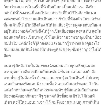
ปทุมธานี เพื่อทำการวางบิลที่ค้างชำระ พอออกมาได้ครึ่งทาง
ก็พบว่าเอกสารใบเสร็จที่นำติดตัวมาเป็นแค่สำเนา จึงรีบ
กลับไปที่โรงงานเพื่อจะไปเอาตัวจริงที่ลืมไว้ในห้องพัก ผม
จอดรถหน้าโรงงานแล้วเดินอย่างเร็วไปที่ห้องพัก ในระหว่าง
ที่ผมเดินขึ้นไปใกล้ถึงห้อง ก็ได้ยินเสียงผู้ชายพูดคุยกับเมียผม
อยู่ในห้อง พอตั้งใจฟังถึงได้รู้ว่าเป็นเสียงของ ลุงสน กับ ลุงมั่น
ตอนแรกคิดจะเปิดประตูเข้าไปแล้วถามว่าพวกลุงเข้ามาห้อง
ผมทำไม แต่อีกใจก็รู้สึกสงสัยและอยากรู้ว่าพวกเค้าคุยอะไร
กัน ผมเลยตัดสินใจลองบิดประตูห้องข้างๆ ซึ่งปรากฎว่าไม่ได้
ล๊อค
ผมมารู้ทีหลังว่าเป็นห้องของน้องม่อน สาวอุบลที่อยู่แผนก
ควบคุมการผลิต เหมือนกับแหม่มแฟนผม แต่เธอคงกำลัง
อาบน้ำอยู่ในห้องน้ำ ด้วยความอยากรู้ผมรีบเดินเข้าไปเอาหู
แนบกำแพงเพื่อแอบฟัง ยามทั้ง 2 และเมียผมว่าคุยอะไรกัน
แต่แล้วตาก็สะดุดกับก้อนกระดาษทิชชู่ที่ยัดแน่นกับกำแพง
ห้องพอดึงออกก็พบว่ามีรู ขนาดที่นิ้วชี้ลอดเข้าไปได้เลยที
เดียว คงมีใครแอบมาเจาะไว้ ผมจึงเอาตาแนบดู ภาพที่เห็น