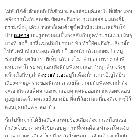
ไม่ทันได้ตั้งตัวเธอก็ปรี่เข้ามาและผลักผมล้มลงไปที่เตียงนอน
หลังจากนั้นก็ปลดเข็มขัดและดึงกางเกงผมออก ผมเองก็มี
อารมณ์อยู่แล้ว แท่งลำก็เลยตั้งชูชี้หน้าน้องม่อน เธอรีบใช้
ปาก
อมควย
และรูดควยผมขึ้นลงสลับกับดูดหัวบานแบบเน้นๆ
บางทีเธอก็เอาลิ้นฉกเลียไปรอบๆ หัว ทำให้ผมถึงกับเสียวจี๊ด
ไปทั่วหน้าท้อง เธอดูดสักพัก ก็เงยหน้าแล้วบอกผมว่า หนู
ชอบพี่ตั้งแต่วันแรกที่เห็นแล้ว แต่ไม่กล้าบอกเพราะกลัวพี่
แหม่มจะโกรธ หนูนอนฟังพี่กับพี่แหม่มเอากันทุกคืน จริงๆ
แล้วเมื่อกี้หนูกำลัง
ช่วยตัวเอง
อยู่ในห้องน้ำ แต่เผอิญได้ยิน
เสียงครวญครางของพี่แหม่ม เลยนึกว่าผมกับพี่แหม่มกำลัง
จะเอากันเลยคิดจะออกมาแอบดู แต่พอออกมาก็เจอผมแอบ
ดูอยู่ก่อนแล้ว ผมเลยถึงบางอ้อ ที่แท้น้องม่อนนี่เองที่เจาะรูไว้
แอบดูผมกับแฟนเอากัน
นึกไปนึกมาก็ได้ยินเสียง แหม่มร้องเสียงดังมากเหมือนเธอ
กำลังเจ็บปวด ผมจึงรีบแอบดู ภาพที่เห็นคือ แฟนผมโดนจับ
เอวพาดขอบเตียง โดยมีลุงสนนั่งคร่อมบนหัวแล้วเอามือจับ