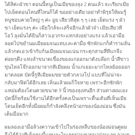
ได้สิค่ะผัวขา ตอนนี้หนูเป็นเมียของลุง 2 คนแล้ว จะเรียกเมีย
ไปเย็ดตอนไหนที่ไหนก็ได้ ขออย่างเดียวอย่าทำพิรุธให้ผมรู้
หนูชอบควยใหญ่ ๆ ค่ะ อูย เสียวหีสุด ๆ ๆ เลย เย็ดแรง ๆ ผัว
ขา เย็ดแรงๆ ค่ะ เมียใกล้จะเสร็จอีกแล้วผัวจ๋า เมียเสียวหี
โอว์ ลุงมั่นได้ยินก็สาวเอวกระแทกส่งอย่างแรง แล้วเอามือ
ลอดไปขยำนมเมียผมจนแทบเละคามือ ซักพักแกก็คำรามลั่น
แล้วกดเอวเข้ากับก้นเมียผมจนแน่น กระตุกสามสี่ทีแกจึง
ค่อยๆดึง แท่งลำขนาดเขื่องของแกออกมาดังบล๊อก น้ำสีขาว
ขุ่นไหลโจ๊กออกมาจากหีเมียผม น้ำแกเยอะมากไหลย้อยออก
มาตลอด บัดนี้รูหีเมียผมขยายตัวกลวงโบ๋ แบบที่ไม่น่าจะ
กลับมาฟิตได้อีกเลย เห็นแล้วผมก็ใจหาย เพราะอีกซักพัก
แหม่มต้องโดนควยขนาด 9 นิ้วของลุงสนอีก ส่วนทางผมเอง
บัดนี้ก็พร้อมใช้งานได้อีกครั้งคงเป็นเพราะตื่นเต้นที่เห็นเมีย
โดนเย็ดอีกทั้งมือผมก็กำลังคลึงหน้าอกของน้องม่อน ซึ่งมัน
เต็มมือมาก
ผมลองเอามือล้วงควานเข้าไปในร่องหลืบของน้องม่อนดูผม
จึงได้รู้ว่าหีเด็กคนนี้แทบจะไมเคยผ่านควยมาก่อนเลย ถามดู