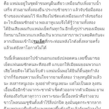
คือ แหม่มอยู่ในชุดผ้าขนหนูผืนเดียว เหมือนกับเพิ่งอาบน้ำ
เสร็จ ส่วนยามทั้งสองยืน ประกบซ้ายขวา แล้วจับข้อมือสอง
ข้างของแฟนผมไว้ ฟังเสียงไม่ชัดแต่เหมือนแกกำลังขอร้อง
อะไรเมียผมซักอย่าง พอเอาหูแนบจึงได้รู้ว่ายามทั้งสอง
ได้ยินเสียงผมกับแหม่มเย็ดกันทุกวัน อีกทั้งรูปร่างของเมียผม
ก็ทรมานใจพวกแกเหลือเกิน พวกแกสารภาพว่าเคยคิดกันจะ
ลากเมียผมเข้าไป
รุมเย็ด
ที่กระท่อมหลังโกดังตั้งหลายครั้ง
แล้วแต่ยังหาโอกาสไม่ได้
วันนี้เห็นผมออกไปข้างนอกแถมยังปลอดคน เลยขึ้นมาขอ
เย็ดแฟนผมซักคนละทีสองที แกบอกให้เมียผมยอมพวกแก
เสียโดยดีจะได้ไม่เจ็บตัว แหม่มนั้นพอได้ยินก็ดิ้นสุดกำลัง
ปากก็ร้องขอความเห็นใจจากยามทั้งสอง ว่าลุงหนูมีผัวแล้ว
นะ สงสารหนูเถอะ ลุงอย่าทำหนูเลยนะ แต่ไม่เป็นผล ลุงสน
เอื้อมมืออีกข้างมากระชากผ้าเช็ดตัวออกจากตัวเมียผม ยาม
ทั้งสองถึงกับตาลุกวาว เพราะขณะนี้เบื้องหน้าคือร่างอวบ
ขาวโพลนนมชูชันตั้งเต้าไร้สิ่งปกปิด ลุงมั่นฉุดกระชากลาก
ดึงแหม่มมายืนพิงกำแพงยกขาขึ้นข้างนึงแล้วก้มหน้าลงไป