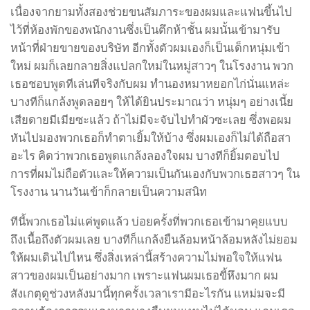
เนื่องจากยามทั้งสองช่วยขนสัมภาระของผมและแฟนขึ้นไป
ไว้ที่ห้องพักของพนักงานซึ่งเป็นตึกห้าชั้น ผมนั้นเข้ามารับ
หน้าที่ฝ่ายขายของบริษัท อีกทั้งตัวผมเองก็เป็นเด็กหนุ่มเข้า
ใหม่ ผมก็เลยกลายสิ่งแปลกใหม่ในหมู่สาวๆ ในโรงงาน พวก
เธอชอบพูดทีเล่นทีจริงกับผม ทำนองหมาหยอกไก่นั่นแหล่ะ
บางทีก็แกล้งพูดลอยๆ ให้ได้ยินประมาณว่า หนุ่มๆ อย่างเนี้ย
เสียดายมีเมียซะแล้ว ถ้าไม่มีจะจับไปทำผัวซะเลย ซึ่งพอผม
หันไปมองพวกเธอก็ทำตาเยิ้มให้บ้าง ซึ่งผมเองก็ไม่ได้ถือสา
อะไร คิดว่าพวกเธอพูดแกล้งลองใจผม บางทีก็ยิ้มตอบไป
การที่ผมไม่ถือตัวและให้ความเป็นกันเองกับพวกเธฮสาวๆ ใน
โรงงาน นานวันเข้าก็กลายเป็นความสนิท
ทีนี้พวกเธอไม่แค่พูดแล้ว บ่อยครั้งที่พวกเธอเข้ามาคุยแบบ
ถึงเนื้อถึงตัวผมเลย บางทีก็แกล้งยืนล้อมหน้าล้อมหลังไม่ยอม
ให้ผมเดินไปไหน ซึ่งสิ่งเหล่านี้สร้างความไม่พอใจให้แฟน
สาวของผมเป็นอย่างมาก เพราะแฟนผมเธอขี้หึงมาก ผม
สังเกตุดูช่วงหลังมานี้ทุกครั้งเวลาเรามีอะไรกัน แหม่มจะมี