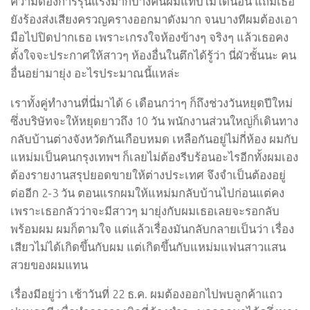
ความต้องการรุนแรงมากบางคืนผมแทบไม่ได้นอน แถมเธอ
ยังร้องส่งเสียงครวญครางออกมาดังมาก จนบางทีผมต้องเอา
มือไปปิดปากเธอ เพราะเกรงใจห้องข้างๆ จริงๆ แล้วเธอคง
ตั้งใจจะประกาศให้สาวๆ ห้องอื่นในตึกได้รู้ว่า นี่ผัวชั้นนะ คน
อื่นอย่ามายุ่ง อะไรประมาณนี้แหล่ะ
เราทั้งคู่ทำงานที่นี่มาได้ 6 เดือนกว่าๆ ก็ถึงช่วงวันหยุดปีใหม่
ซึ่งบริษัทจะให้หยุดยาวถึง 10 วัน พนักงานส่วนใหญ่ก็เดินทาง
กลับบ้านต่างจังหวัดกันเกือบหมด เหลือกันอยู่ไม่กี่ห้อง ผมกับ
แหม่มเป็นคนกรุงเทพฯ ก็เลยไม่ต้องรีบร้อนอะไรอีกทั้งผมเอง
ต้องรายงานสรุปยอดขายให้ต่างประเทศ จึงจำเป็นต้องอยู่
ต่ออีก 2-3 วัน ตอนแรกผมให้แหม่มกลับบ้านไปก่อนแต่คง
เพราะเธอกลัวว่าจะมีสาวๆ มายุ่งกับผมเธอเลยจะรอกลับ
พร้อมผม ผมก็ตามใจ แต่แล้วเรื่องมันกลับกลายเป็นว่า เรื่อง
เสียวไม่ได้เกิดขึ้นกับผม แต่เกิดขึ้นกับแหม่มแฟนสาวแสน
สวยของผมแทน
เรื่องมีอยู่ว่า เช้าวันที่ 22 ธ.ค. ผมต้องออกไปพบลูกค้าแถว