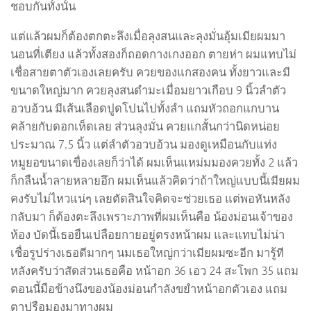
ชอบกันทั้งนั้น
แต่แล้วผมก็ต้องตกตะลึงเมื่อลุงสนและลุงมั่นอุ้มเมียผมมา
นอนที่เตียง แล้วทั้งสองก็ถอดกางเกงออก ตายห่า ผมแทบไม่
เชื่อสายตาตัวเองเลยครับ ควยของแกสองคน ทั้งยาวและมี
ขนาดใหญ่มาก ควยลุงสนดำมะเมื่อมยาวเกือบ 9 นิ้วลำตัว
อวบอ้วน มีเส้นเลือดปูดโปนไปทั้งลำ แถมหัวถอกแกบาน
คล้ายกับดอกเห็ดเลย ส่วนลุงมั่น ควยแกสั้นกว่านิดหน่อย
ประมาณ 7.5 นิ้ว แต่ลำตัวอวบอ้วน มองดูเหมือนกับแท่ง
หมูยอขนาดเขื่องเลยก็ว่าได้ ผมเห็นแหม่มมองควยทั้ง 2 แล้ว
ก็กลืนน้ำลายหลายอึก ผมเห็นแล้วคิดว่าถ้าใหญ่แบบนี้เมียผม
คงรับไม่ไหวแน่ๆ เลยตัดสินใจคิดจะช่วยเธอ แต่พอหันหลัง
กลับมา ก็ต้องตะลึงเพราะภาพที่ผมเห็นคือ น้องม่อนเจ้าของ
ห้อง บัดนี้เธอยืนเปลือยกายอยู่ตรงหน้าผม และแทบไม่น่า
เชื่อรูปร่างเธอดีมากๆ นมเธอใหญ่กว่าเมียผมซะอีก มารู้ที
หลังครับว่าสัดส่วนเธอคือ หน้าอก 36 เอว 24 สะโพก 35 แถม
ตอนนี้มือข้างนึงของน้องม่อนกำลังขยำหน้าอกตัวเอง แถม
ตาปรือมองมาทางผม