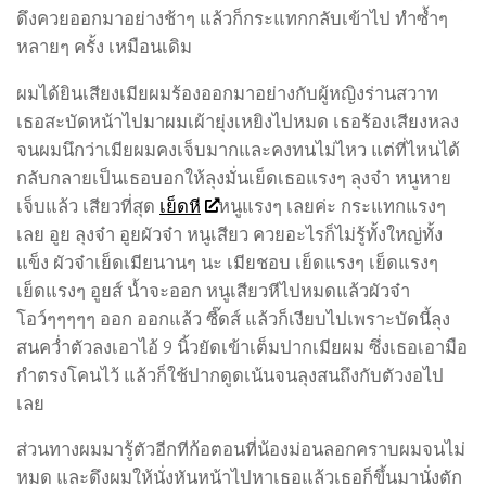
ดึงควยออกมาอย่างช้าๆ แล้วก็กระแทกกลับเข้าไป ทำซ้ำๆ
หลายๆ ครั้ง เหมือนเดิม
ผมได้ยินเสียงเมียผมร้องออกมาอย่างกับผู้หญิงร่านสวาท
เธอสะบัดหน้าไปมาผมเผ้ายุ่งเหยิงไปหมด เธอร้องเสียงหลง
จนผมนึกว่าเมียผมคงเจ็บมากและคงทนไม่ไหว แต่ที่ไหนได้
กลับกลายเป็นเธอบอกให้ลุงมั่นเย็ดเธอแรงๆ ลุงจ๋า หนูหาย
เจ็บแล้ว เสียวที่สุด
เย็ดหี
หนูแรงๆ เลยค่ะ กระแทกแรงๆ
เลย อูย ลุงจ๋า อูยผัวจ๋า หนูเสียว ควยอะไรก็ไม่รู้ทั้งใหญ่ทั้ง
แข็ง ผัวจ๋าเย็ดเมียนานๆ นะ เมียชอบ เย็ดแรงๆ เย็ดแรงๆ
เย็ดแรงๆ อูยส์ น้ำจะออก หนูเสียวหีไปหมดแล้วผัวจ๋า
โอว์ๆๆๆๆๆ ออก ออกแล้ว ซี๊ดส์ แล้วก็เงียบไปเพราะบัดนี้ลุง
สนคว่ำตัวลงเอาไอ้ 9 นิ้วยัดเข้าเต็มปากเมียผม ซึ่งเธอเอามือ
กำตรงโคนไว้ แล้วก็ใช้ปากดูดเน้นจนลุงสนถึงกับตัวงอไป
เลย
ส่วนทางผมมารู้ตัวอีกทีก้อตอนที่น้องม่อนลอกคราบผมจนไม่
หมด และดึงผมให้นั่งหันหน้าไปหาเธอแล้วเธอก็ขึ้นมานั่งตัก