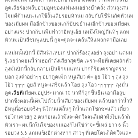
ดูดเลียร่องหลืบอวบอูมของแฟนผมอย่างบ้าคลั่ง ส่วนลุงสน
โจมตีด้านบน แกใช้ลิ้นเลียรอบหัวนม สลับกับใช้ฟันกัดหัวนม
ของเมียผม มืออีกข้างของแกก็บีบขยำนมอีกข้างของเมียผม
อย่างแรง ปากก็บ่นพึมพำว่าอีหนูเอ้ย นมมึงใหญ่ดีแท้ๆ แถม
หัวนมเป็นสีชมพูแบบนี้ กูจะดูดจะเคล้นให้แหลกคามือเลย
แหม่มนั้นบัดนี้ มีสีหน้าเหยเก ปากก็ร้องลุงอย่า ลุงอย่า แต่ผม
รู้เลยว่าตอนนี้ว่าเธอกำลังเสียวสุดขีด เพราะมือที่เคยผลักหัว
ลุงมั่นบัดนี้กลับกลายเป็นจิกผมแทน ปากก็ร้องครวญคราง
บอก ลุงจ๋าอย่าๆๆ อย่าดูดเม็ด หนูเสียว ค่ะ อูย โอ้ว ๆ ลุง ลุง
โอ้ว ๆๆๆๆ อูยส์ หนูจะเสร็จแล้ว โอย ลุง โอว ๆๆๆๆๆๆ ลุงมั่น
ดูด
เลียหี
เมียผมอยู่ประมาณ 10 นาทีก็ลุกขึ้นยืน เอามือลูบ
ปากซึ่งตอนนี้เต็มไปด้วยน้ำเสียวของเมียผม แล้วบอกว่าน้ำหี
อีหนูนี่อร่อยจริงๆ นี่โดนแค่ลิ้นกู ก็น้ำแตกโชกซะแล้ว เดี๋ยว
รอโดนควยกู 2 คนก่อนแล้วมึงจะติดใจจนลืมผัวมึงไปแล้วก็
หัวเราะ ผมนึกในใจของผมเองก็ไม่ใช่ว่าจะขี้เหล่ ยาว 6 นิ้ว
รอบวง 5.5 แถมแข็งอีกต่างหาก สาวๆ ที่เคยโดนก็ติดใจและ