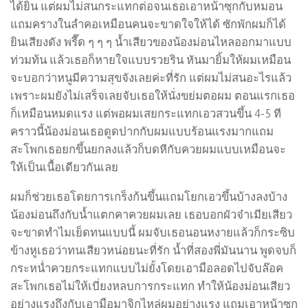
ได้ยิน แต่ผมไม่สนกระแทกต่อจนเธอเอาหน้าซุกกับหมอน
แถมครางในลำคอเหมือนคนจะขาดใจให้ได้ ซักพักผมก็ได้
ยินเสียงดัง พรื๊ด ๆ ๆ ๆ น้ำเสียวของน้องม่อนไหลออกมาแบบ
ท่วมท้น แล้วเธอก็หายใจแบบรวยริน หันมายิ้มให้ผมเหมือน
จะบอกว่าหนูมีความสุขจังเลยค่ะที่รัก แต่ผมไม่สนอะไรแล้ว
เพราะผมยังไม่เสร็จเลยจับเธอให้นั่งขย่มตอผม ตอนแรกเธอ
ก็เหมือนหมดแรง แต่พอผมเสยกระแทกเอวสวนขึ้น 4-5 ที
คราวนี้น้องม่อนเธอดูดปากกับผมแบบร้อนแรงมากแถม
สะโพกเธอยกขึ้นยกลงแล้วก็บดหีกับควยผมแบบเหมือนจะ
ให้เป็นเนื้อเดียวกันเลย
ผมก็ช่วยเธอโดยการเกร็งก้นขึ้นแถมโยกเอวขึ้นบ้างลงบ้าง
น้องม่อนถึงกับน้ำแตกคาควยผมเลย เธอบอกผัวจ๋าเมียเสียว
จะขาดทำไมเย็ดทนแบบนี้ ผมจับเธอนอนหงายแล้วก็กระซิบ
ข้างหูเธอว่าทนเสียวหน่อยนะที่รัก น้ำที่สองพี่มันนาน พูดจบก็
กระหน่ำควยกระแทกแบบไม่ยั้งโดยเอามือลอดไปจับล๊อค
สะโพกเธอไม่ให้เบี่ยงหลบการกระแทก ทำให้น้องม่อนเสียว
อย่างแรงถึงกับเอามือมาจิกไหล่ผมอย่างแรง แถมเอาหน้าซุก