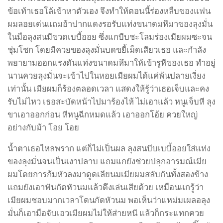
ข้อเท้าเธอโล้เข้าหาตัวเอง จึงทำให้ตอนนี้ร่องหลืบของแฟน
ผมลอยเด่นแถมอ้าปากแดงรอรับแท่งขนาดมหึมาของลุงมั่น
ในมือลุงสนมีขวดเบบี้ออย ซึ่งแกบีบชะโลมร่องเมียผมซะจน
ชุ่มโชก โดยมีควยของลุงมั่นบดขยี้เม็ดเสียวเธอ และกำลัง
พยายามออกแรงดันแท่งขนาดมหึมาให้เข้ารูหีของเธอ ทำอยู่
นานควยลุงมั่นจะเข้าไปในหอยเมียผมได้แค่พ้นปลายเงี่ยง
เท่านั้น เมียผมก็ร้องตลอดเวลา แสดงให้รู้ว่าเธอเจ็บและคง
รับไม่ไหว เธอสะบัดหน้าไปมาร้องไห้ ไม่เอาแล้ว หนูเจ็บหี ลุง
ขาเอาออกก่อน หีหนูฉีกหมดแล้ว เอาออกโอ้ย ควยใหญ่
อย่างกับม้า โอย โอย
น้ำตาเธอไหลพราก แต่ก็ไม่เป็นผล ลุงสนบีบเบบี้ออยใส่แท่ง
ของลุงมั่นจนเป็นเงาปลาบ แถมแกยังช่วยปลุกอารมณ์เมีย
ผมโดยการก้มหัวลงมาดูดเลียนมเมียผมสลับกันทั้งสองข้าง
แถมยังเอาฟันกัดหัวนมแล้วดึงเล่นเสียด้วย เหมือนแกรู้ว่า
เมียผมชอบมากเวลาโดนกัดหัวนม พอเห็นว่าแหม่มเผลอลุง
มั่นก็เอามือจับเอวเมียผมไม่ให้ส่ายหนี แล้วก็กระแทกควย