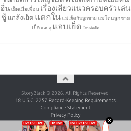
เล่น
เรื่องเสียวแนวครอบครัว
อื่น
เย็ดเมียเพื่อน
แตกใน
ชู้
แกล้งเย็ด
แม่โดนลูกชาย
แม่เย็ดกับลูกชาย
แอบเย็ด
เย็ด
แอบดู
โดนพ่อเย็ด
StoryBlack © 2026. All Rights Reserved.
18 U.S.C. 2257 Record-Keeping Requirements
Compliance Statement
Privacy Policy
Contact :
Storyincst@gmail.com