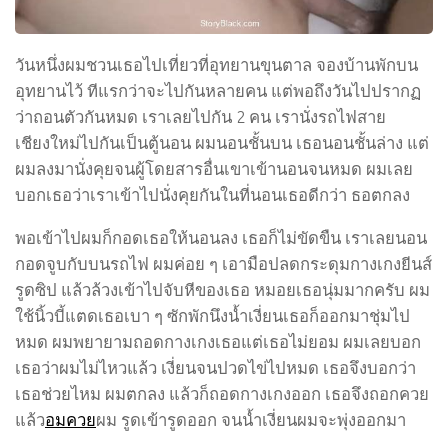
วันหนึ่งผมชวนเธอไปเที่ยวที่อุทยานขุนตาล จองบ้านพักบน
อุทยานไว้ ทีแรกว่าจะไปกันหลายคน แต่พอถึงวันไปปรากฏ
ว่าถอนตัวกันหมด เราเลยไปกัน 2 คน เรานั่งรถไฟสาย
เชียงใหม่ไปกันเป็นตู้นอน ผมนอนชั้นบน เธอนอนชั้นล่าง แต่
ผมลงมานั่งคุยจนผู้โดยสารอื่นเขาเข้านอนจนหมด ผมเลย
บอกเธอว่าเราเข้าไปนั่งคุยกันในที่นอนเธอดีกว่า ธอตกลง
พอเข้าไปผมก็กอดเธอให้นอนลง เธอก็ไม่ขัดขืน เราเลยนอน
กอดจูบกับบนรถไฟ ผมค่อย ๆ เอามือปลดกระดุมกางเกงยีนส์
รูดซิป แล้วล้วงเข้าไปจับหีของเธอ หมอยเธอนุ่มมากครับ ผม
ใช้นิ้วบี้แตดเธอเบา ๆ ซักพักนึงน้ำเงี่ยนเธอก็ออกมาชุ่มไป
หมด ผมพยายามถอดกางเกงเธอแต่เธอไม่ยอม ผมเลยบอก
เธอว่าผมไม่ไหวแล้ว เงี่ยนจนปวดไข่ไปหมด เธอจึงบอกว่า
เธอช่วยไหม ผมตกลง แล้วก็ถอดกางเกงออก เธอจึงถอกควย
แล้ว
อมควย
ผม รูดเข้ารูดออก จนน้ำเงี่ยนผมจะพุ่งออกมา