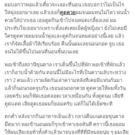
ผมบอกว่าพอแล้วเดี๋ยวจะเลอะที่นอน เธอบอกว่าไม่เป็นไร
ให่พุ่งออกมาเลย แล้วเธอก็
ดูดควย
ผมจนผมทนไม่ไหว พ่นน้ำ
ควยใส่ปากเธอ เธอดูดกินเข้าไปจนหมดเกลี้ยงเลย ผม
ประทับใจเธอมากเพราะตั้งแต่เคยเย็ดผู้หญิงมา ยังไม่เคยมี
ใครดูดควยผมจนน้ำพุ่งและดูดกินจนหมดอย่างนี้เลย แล้ว
เราก็จัดเสื้อผ้าให้เรียบร้อย คืนนั้นผมเลยนอนกอด จูบ เธอ
จนไม่ได้ขึ้นไปนอนที่นอนชั้นบนเลย
พอเช้าถึงสถานีขุนตาล เราเดินขึ้นไปที่พัก พอเข้าที่พักแล้ว
เราก็อาบน้ำด้วยกัน ตอนนี้ไม่มีอะไรที่เป็นความลับระหว่าง
เรา 2 คนแล้ว เราผลัดกันเล่าความหลังที่เคยมีแฟนกันมา
แล้วก็นอนกอดจูบกัน เธอนอนถอกควย ดูดควยให้ผมทั้งวัน
เลยครับ ผมก็ฟัดเธอตลอดเวลาเหมือนกัน ทั้งดูดนม เลียหี
ดูดแตด เลียตูดเธอผมก็ยอมครับ แต่ก็ไม่ได้เย็ดซะที
ตกค่ำ หลังจากกินอาหารเย็นแล้ว กลางคืนบนดอยขุนตาล
มืดมาก พอเข้านอนผมก็รุกเข้าหาเธอทันที คราวนี้เธอยอม
ให้ผมเลียเธอทั่วทั้งตัวแล้วมาจบลงที่หีที่มีหมอยนุ่ม ๆ ผมเลีย