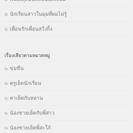
นักเรียนสาวในมุมที่ผมไม่รู้
เพื่อนรักเพื่อนสวิงกิ้ง
เรื่องเสียวตามหมวดหมู่
ข่มขืน
ครูเย็ดนักเรียน
ตาเย็ดกับหลาน
น้องชายเย็ดกับพี่สาว
น้องชายเย็ดพี่สะใภ้