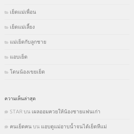
เย็ดแม่เพื่อน
เย็ดแม่เลี้ยง
แม่เย็ดกับลูกชาย
แอบเย็ด
โดนน้องเขยเย็ด
ความเห็นล่าสุด
STㅤAR
บน
เผลออมควยให้น้องชายแฟนเก่า
คนเย็ดคน
บน
แอบดูแม่อาบน้ำจนได้เย็ดหีแม่