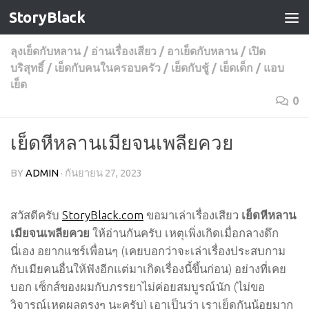
StoryBlack
Skip to content
ลุงเย็ดกับหลาน
/
อ่านเรื่องเสียว
/
อาเย็ดกับหลาน
/
เปิด
บริสุทธิ์
/
เย็ดกับคนในครอบครัว
/
เย็ดกับชู้
/
เย็ดเด็ก
/
แอบ
เย็ด
0
เย็ดหีหลานเมียจนเพลียควย
BY
ADMIN
·
กันยายน 27, 2023
สวัสดีครับ
StoryBlack.com
ขอมาเล่าเรื่องเสียว
เย็ดหีหลาน
เมียจนเพลียควย
ให้อ่านกันครับ เหตุเพิ่งเกิดเมื่อกลางดึก
นี่เอง อยากแชร์เพื่อนๆ (เคยบอกว่าจะเล่าเรื่องประสบกาม
กับเมียคนอื่นให้ฟังอีกแต่มาเกิดเรื่องนี้ขึ้นก่อน) อย่างที่เคย
บอก เซ็กส์ของผมกับภรรยาไม่ค่อยสมบูรณ์นัก (ไม่ขอ
วิจารณ์เหตุผลตรงๆ นะครับ) เอาเป็นว่า เราเย็ดกันน้อยมาก