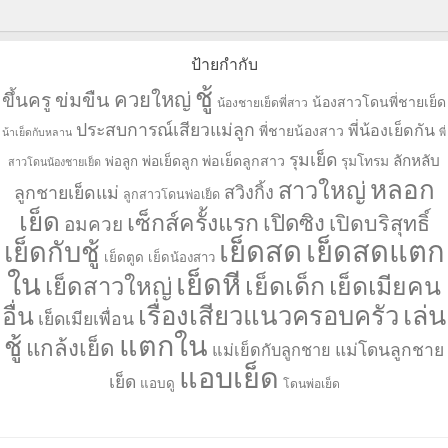
ป้ายกำกับ
ชู้
ควยใหญ่
ขึ้นครู
ข่มขืน
น้องสาวโดนพี่ชายเย็ด
น้องชายเย็ดพี่สาว
ประสบการณ์เสียวแม่ลูก
พี่น้องเย็ดกัน
พี่ชายน้องสาว
น้าเย็ดกับหลาน
พี่
รุมเย็ด
ลักหลับ
พ่อเย็ดลูก
พ่อเย็ดลูกสาว
รุมโทรม
พ่อลูก
สาวโดนน้องชายเย็ด
หลอก
สาวใหญ่
ลูกชายเย็ดแม่
สวิงกิ้ง
ลูกสาวโดนพ่อเย็ด
เย็ด
เซ็กส์ครั้งแรก
เปิดซิง
เปิดบริสุทธิ์
อมควย
เย็ดสด
เย็ดสดแตก
เย็ดกับชู้
เย็ดตูด
เย็ดน้องสาว
ใน
เย็ดหี
เย็ดเด็ก
เย็ดเมียคน
เย็ดสาวใหญ่
เล่น
เรื่องเสียวแนวครอบครัว
อื่น
เย็ดเมียเพื่อน
แตกใน
ชู้
แกล้งเย็ด
แม่โดนลูกชาย
แม่เย็ดกับลูกชาย
แอบเย็ด
เย็ด
แอบดู
โดนพ่อเย็ด