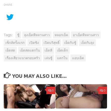
SHARE
Tags:
ชู้
ลุงเย็ดหีหลานสาว
หลอกเย็ด
อาเย็ดหีหลานสาว
เซ็กส์ครั้งแรก
เปิดซิง
เปิดบริสุทธิ์
เย็ดกับชู้
เย็ดกับลุง
เย็ดสด
เย็ดสดแตกใน
เย็ดหี
เย็ดเด็ก
เรื่องเสียวแนวครอบครัว
เล่นชู้
แตกใน
แอบเย็ด
YOU MAY ALSO LIKE...
0
0