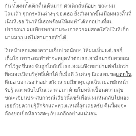
กัน ทั้งผมทั้งเด็กตื่นเต้นมาก ตัวเด็กสั่นน้อยๆ ขณะผม
โลมเล้า จุดกระสันต่างๆ ของเธอ ยิ่งสั่นมากขึ้นเมื่อผมลงลิ้นที่
เนินหีเธอ วินาทีนี่เธอพร้อมให้ผมทำได้ทุกอย่างที่ผม
ปรารถนา ผมเพียรพยายามจะเอาควยผมสอดใส่ไปในหีเด็ก
นานมาก แต่ไม่สามารถทำได้
ใบหน้าเธอแสดงความเจ็บปวดน้อยๆ ให้ผมเห็น แต่เธอก็
เต็มใจ เพราะผมทำท่าจะหยุดทำต่อเธอเอามือมาจับควยผม
กำไว้รูดขึ้นลง จับถูกไถกับปิ๊เธอเองผมจึงพยายามต่อไปกว่า
ที่ผมจะเปิดบริสุทธิ์เด็กได้ ก็เมื่อตี 3 เศษๆ นี่เอง ผมขอ
แตกใน
หีเธอ บอกเธอว่าอย่างกังวล ผมมียาคุมฉุกเฉิน เธอพยักหน้า
รับรู้ และหลับไปในเวลาต่อมา ด้วยใบหน้าเปื้อนความสุข
ขณะเขียนประสบการณ์เสียวนี้แชร์เพื่อน ผมหันกลับไปมอง
เธอด้วยความรู้สึกรักและหวงแหนที่สุดเลยครับ คืนนี้ผมจะ
ต้องขอเย็ดหีสาวสดๆ กับแกอีกอย่างแน่นอน