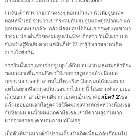
ผมจับเด็กหันมากอดกันตรงๆ หอมแก้มแก นัวเนียจูบและ
หอมหน้าเธอ จนปากเรากระทบกัน ผมจูบและดูดปากแก แก
ตอบสนองแบบกล้าๆ กลัว มือผมลูบไล้ก้นแก กดตูดแกเขาหา
ร่างผม น้องตื่นตัวของผมลูบเนินน้องเด็กสาว วันนั้นเราแยก
กันอย่างรู้สึกเสียดาย แต่มันก็ทำให้เรารู้ว่าเราสองคนคิด
อย่างไรต่อกัน
จากวันนั้นเรา แอบกอดจูบลูบไล้กันบ่อยมาก และผมกล้าที่จะ
ขอเธอมากขึ้น รวมถึงขอให้เธอช่วยรูดควยด้วยมือเธอ
เพราะบอกเธอว่า อาทนไม่ไหวจริงๆ มีอารมณ์กับเธอมาก
แต่ไม่อยากที่จะล่วงเกินเธอมากไปกว่านี้ ไม่อยากทำลายเธอ
เด็กบอกว่า อาเป็นคนดีมาก เป็นคนอื่น เขาต้อง
เย็ดหี
เธอ
แล้ว เธอยอมเอามือรูดควยให้ผมตรงทางพักระหว่างห้องเธอ
กับห้องผม จนน้ำผมแตกค่ามือเธอ เรามีความสุขกันมาก
มากจนเราสองควบคุมอารมณ์ไม่อยู่
เมื่อคืนที่ผ่านมา เด็กไปงานเลี้ยงวันเกิดเพื่อน กลับดึกผมไป