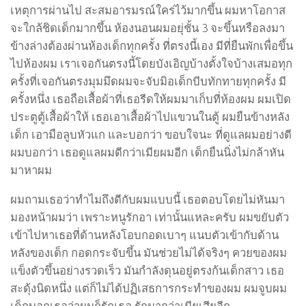
เหตุการผ่านไป สะสมอารมรณ์ใคร่ไว้มากขึ้น ผมหาโอกาส
จะใกล้ชิดเด็กมากขึ้น ห้องนอนผมอยุ่ชั้น 3 จะขึ้นหรือลงมา
ข้างล่างต้องผ่านห้องเด็กทุกครั้ง ที่ตรงนี้เอง มีที่ยืนพักเพื่อขึ้น
ไปห้องผม เราเจอกันตรงนี้โดยบังเอิญบ้างตั้งใจบ้างเสมอทุก
ครั้งที่เจอกันตรงมุมมึดผมจะจับมิอเด็กบีบทักทายทุกครั้ง มี
ครั้งหนึ่ง เธอถือเสื้อผ้าที่เธอรีดให้ผมมาเก็บที่ห้องผม ผมเปิด
ประตูตู้เสื้อผ้าให้ เธอเอาเสื้อผ้าไปแขวนในตู้ ผมยืนข้างหลัง
เด็ก เอามือลูบหัวแก และบอกว่า ขอบใจนะ ที่ดูแลผมอย่างดี
ผมบอกว่า เธอดูแลผมดีกว่าเมียผมอีก เด็กยืนนิ่งไม่กล้าหัน
มาหาผม
ผมถามเธอว่าทำไมถึงดีกับผมแบบนี้ เธอตอบโดยไม่หันมา
มองหน้าผมว่า เพราะหนูรักอา เท่านั้นแหละครับ ผมขยับตัว
เข้าไปหาเธอที่ด้านหลังโอบกอดเบาๆ แนบตัวเข้ากับด้าน
หลังของเด็ก กอดกระจับขึ้น มันช่วยไม่ได้จริงๆ ควยของผม
แข็งตัวขึ้นอย่างรวดเร็ว มันกำลังดุนอยู่ตรงก้นเด็กสาว เธอ
สะดุ้งนิดหนึ่ง แต่ก็ไม่ได้ปฏิเสธการกระทำของผม ผมจูบผม
เด็กบอกเธอว่าผมก็รักเธอ รักมากว่าเมียเสียอีก