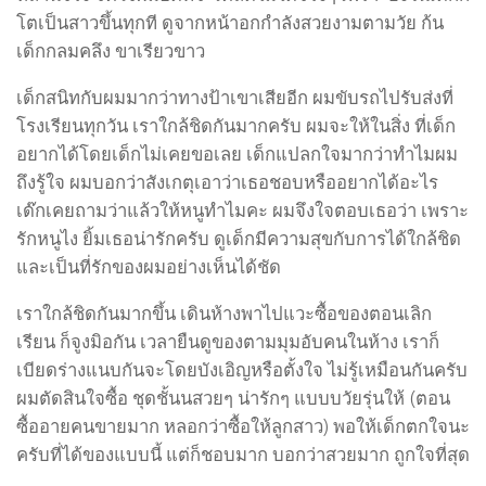
โตเป็นสาวขึ้นทุกที ดูจากหน้าอกกำลังสวยงามตามวัย ก้น
เด็กกลมคลึง ขาเรียวขาว
เด็กสนิทกับผมมากว่าทางป้าเขาเสียอีก ผมขับรถไปรับส่งที่
โรงเรียนทุกวัน เราใกล้ชิดกันมากครับ ผมจะให้ในสิ่ง ที่เด็ก
อยากได้โดยเด็กไม่เคยขอเลย เด็กแปลกใจมากว่าทำไมผม
ถึงรู้ใจ ผมบอกว่าสังเกตุเอาว่าเธอชอบหรืออยากได้อะไร
เด๊กเคยถามว่าแล้วให้หนูทำไมคะ ผมจึงใจตอบเธอว่า เพราะ
รักหนูไง ยิ้มเธอน่ารักครับ ดูเด็กมีความสุขกับการได้ใกล้ชิด
และเป็นที่รักของผมอย่างเห็นได้ชัด
เราใกล้ชิดกันมากขึ้น เดินห้างพาไปแวะซื้อของตอนเลิก
เรียน ก็จูงมิอกัน เวลายืนดูของตามมุมอับคนในห้าง เราก็
เบียดร่างแนบกันจะโดยบังเอิญหรือตั้งใจ ไม่รู้เหมือนกันครับ
ผมตัดสินใจซื้อ ชุดชั้นนสวยๆ น่ารักๆ แบบบวัยรุ่นให้ (ตอน
ซื้ออายคนขายมาก หลอกว่าซื้อให้ลูกสาว) พอให้เด็กตกใจนะ
ครับที่ได้ของแบบนี้ แต่ก็ชอบมาก บอกว่าสวยมาก ถูกใจที่สุด