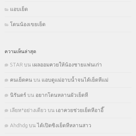
แอบเย็ด
โดนน้องเขยเย็ด
ความเห็นล่าสุด
STㅤAR
บน
เผลออมควยให้น้องชายแฟนเก่า
คนเย็ดคน
บน
แอบดูแม่อาบน้ำจนได้เย็ดหีแม่
นิรันดร์
บน
อยากโดนหลานผัวเย็ดหี
เลียห*อย่างเดียว
บน
เอาควยช่วยเย็ดหีอาอี๊
Ahdhdg
บน
ได้เปิดซิงเย็ดหีหลานสาว