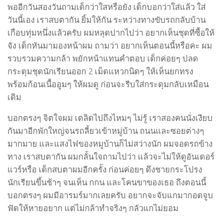
พออีกวันสองวันถามเด็กว่าใสหรือยัง เด็กบอกว่าใส่แล้ว ใส่
วันนี้เอง เราสบตากัน ยิ้มให้กัน ระหว่างทางขับรถกลับบ้าน
เกือบทุ่มหนึ่งแล้วครับ ผมหลุดปากไปว่า อยากเห็นชุดที่ซื้อให้
จัง เด็กหันมามองหน้าผม ถามว่า อยากเห็นตอนนี้หรือคะ ผม
รวบรวมความกล้า พยักหน้าแทนคำตอบ เด็กค่อยๆ ปลด
กระดุมชุดนักเรียนออก 2 เม็ดแหวกนิดๆ ให้เห็นยกทรง
พร้อมก้อนเนื้ออูมๆ ให้ผมดู ก่อนจะรีบใส่กระดุมกลับเหมือน
เดิม
บอกตรงๆ จิตใจผม เตลิดไปถึงไหมๆ ไม่รู้ เราสองคนนั่งเงียบ
กันมาอีกพักใหญ่จนรถลี้ยวเข้าหมู่บ้าน ถนนและซอยต่างๆ
มากมาย และแสงไฟของหมูบ้านก็ไม่สว่างนัก ผมจอดรถข้าง
ทาง เราสบตากัน ผมกลั้นใจถามไปว่า แล้วจะไม่ให้ดูอันเดอร์
แวร์หรือ เด็กสบตาผมอีกครั้ง ก่อนค่อยๆ ดึงชายกระโปรง
นักเรียนขึ้นช้าๆ จนเห็น กกน และโคนขาของเธอ ถึงตอนนี้
บอกตรงๆ ผมมีอารมร์มากเลยครับ อยากจะจับแกมากอดจูบ
ฟัดให้หายอยาก แต่ไม่กล้าทำจริงๆ กลัวแกไม่ยอม