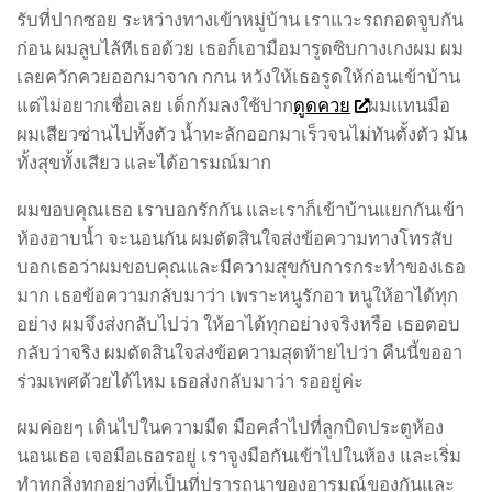
รับที่ปากซอย ระหว่างทางเข้าหมู่บ้าน เราแวะรถกอดจูบกัน
ก่อน ผมลูบไล้หีเธอด้วย เธอก็เอามือมารูดซิบกางเกงผม ผม
เลยควักควยออกมาจาก กกน หวังให้เธอรูดให้ก่อนเข้าบ้าน
แต่ไม่อยากเชื่อเลย เด็กก้มลงใช้ปาก
ดูดควย
ผมแทนมือ
ผมเสียวซ่านไปทั้งตัว น้ำทะลักออกมาเร็วจนไม่ทันตั้งตัว มัน
ทั้งสุขทั้งเสียว และได้อารมณ์มาก
ผมขอบคุณเธอ เราบอกรักกัน และเราก็เข้าบ้านแยกกันเข้า
ห้องอาบน้ำ จะนอนกัน ผมตัดสินใจส่งข้อความทางโทรสับ
บอกเธอว่าผมขอบคุณและมีความสุขกับการกระทำของเธอ
มาก เธอข้อความกลับมาว่า เพราะหนูรักอา หนูให้อาได้ทุก
อย่าง ผมจึงส่งกลับไปว่า ให้อาได้ทุกอย่างจริงหรือ เธอตอบ
กลับว่าจริง ผมตัดสินใจส่งข้อความสุดท้ายไปว่า คืนนี้ขออา
ร่วมเพศด้วยได้ไหม เธอส่งกลับมาว่า รออยู่ค่ะ
ผมค่อยๆ เดินไปในความมืด มือคลำไปที่ลูกบิดประตูห้อง
นอนเธอ เจอมือเธอรอยู่ เราจูงมือกันเข้าไปในห้อง และเริ่ม
ทำทุกสิ่งทุกอย่างที่เป็นที่ปรารถนาของอารมณ์ของกันและ