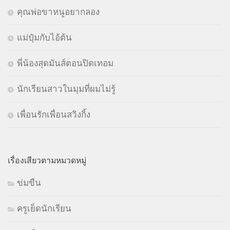
คุณพ่อขาหนูอยากลอง
แม่ปุ๋มกับไอ้ต้น
พี่น้องสุดมันส์ตอนปิดเทอม
นักเรียนสาวในมุมที่ผมไม่รู้
เพื่อนรักเพื่อนสวิงกิ้ง
เรื่องเสียวตามหมวดหมู่
ข่มขืน
ครูเย็ดนักเรียน