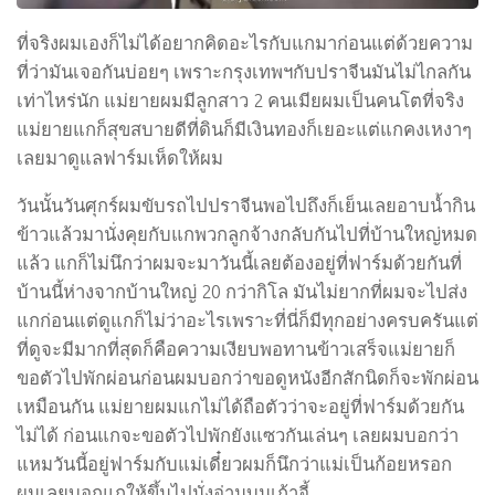
ที่จริงผมเองก็ไม่ได้อยากคิดอะไรกับแกมาก่อนแต่ด้วยความ
ที่ว่ามันเจอกันบ่อยๆ เพราะกรุงเทพฯกับปราจีนมันไม่ไกลกัน
เท่าไหร่นัก แม่ยายผมมีลูกสาว 2 คนเมียผมเป็นคนโตที่จริง
แม่ยายแกก็สุขสบายดีที่ดินก็มีเงินทองก็เยอะแต่แกคงเหงาๆ
เลยมาดูแลฟาร์มเห็ดให้ผม
วันนั้นวันศุกร์ผมขับรถไปปราจีนพอไปถึงก็เย็นเลยอาบน้ำกิน
ข้าวแล้วมานั่งคุยกับแกพวกลูกจ้างกลับกันไปที่บ้านใหญ่หมด
แล้ว แกก็ไม่นึกว่าผมจะมาวันนี้เลยต้องอยู่ที่ฟาร์มด้วยกันที่
บ้านนี้ห่างจากบ้านใหญ่ 20 กว่ากิโล มันไม่ยากที่ผมจะไปส่ง
แกก่อนแต่ดูแกก็ไม่ว่าอะไรเพราะที่นี่ก็มีทุกอย่างครบครันแต่
ที่ดูจะมีมากที่สุดก็คือความเงียบพอทานข้าวเสร็จแม่ยายก็
ขอตัวไปพักผ่อนก่อนผมบอกว่าขอดูหนังอีกสักนิดก็จะพักผ่อน
เหมือนกัน แม่ยายผมแกไม่ได้ถือตัวว่าจะอยู่ที่ฟาร์มด้วยกัน
ไม่ได้ ก่อนแกจะขอตัวไปพักยังแซวกันเล่นๆ เลยผมบอกว่า
แหมวันนี้อยู่ฟาร์มกับแม่เดี๋ยวผมก็นึกว่าแม่เป็นก้อยหรอก
ผมเลยบอกแกให้ขึ้นไปนั่งอ่านบนเก้าอี้