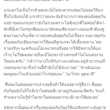
แกบอกไม่เป็นไรกลัวผมจะนั่งไม่สะดวกแต่ผมไม่ยอมให้แก
ขึ้นไปนั่งจนได้ แกกลัวว่าผมจะนั่งลำบากเราสองคนนั่งคุยกัน
แม่ยายผมแกบอกว่ายังไม่ง่วงเพราะไม่คุ้นปกติไม่ค่อยได้มา
พักที่นี่เท่าไหร่ทุกทีผมจะมาพักคนเดียวเพราะตอนเช้าต้องดู
คนงานมาเก็บเห็ด เราสองคนนั่งคุยกันไปเรื่อยๆ จนมาคุยกัน
เรื่องผมกับเมียแกอยากให้ผมมีลูกแกจะได้เลี้ยงหลาน “ผม
ถามจริงๆ นะครับแม่ไม่เหงาหรอจึงอยากให้มีหลานให้แม่
เร็วๆ ไม่ใช่ผมหมายถึงแม้ไม่เหงาบ้างหรอทำไมไม่แต่งงาน
ใหม่ล่ะครับ” “กลัวว่านางใกล้กับกางเกงมันจะอยู่ลำบากแม่ก็
เลยทนเหงามาถึงป่านนี้ทำยังไงได้ล่ะมานพ” “ช่างมันเถอะ
ผมพูดอะไรแล้วแม่อย่าโกรธผมนะ” “อะไรล่ะ พูดมาสิ”
“คือผมไม่ค่อยอยากเล่าเลยยิ่งทำให้แม่อยากรู้คือว่า คือผม
กับก้อยยังไงก็ใกล้เขาไม่ค่อยมีเวลาอยู่กับผมน่ะสิครับ วันๆก็
ทำแต่งานไม่รู้ทำไมเขาไม่ค่อยอยากจะมีเวลาให้ผมเลย”
หลังจากนั้นผมเล่าเรื่องของผมกับก้อยให้แม่ฟังเพราะมันอาจ