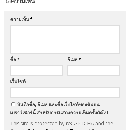
ใส่ความเห็น
ความเห็น
*
ชื่อ
*
อีเมล
*
เว็บไซต์
บันทึกชื่อ, อีเมล และชื่อเว็บไซต์ของฉันบน
เบราว์เซอร์นี้ สำหรับการแสดงความเห็นครั้งถัดไป
This site is protected by reCAPTCHA and the