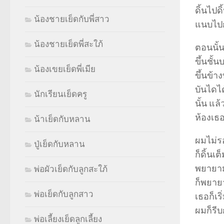
ดิ้นไปด
น้องชายเย็ดกับพี่สาว
แนบไปกั
น้องชายเย็ดพี่สะใภ้
ตอนนั้
ขึ้นชั
น้องเขยเย็ดพี่เมีย
ขึ้นข้
บันไดได
นักเรียนเย็ดครู
นั้น แ
ห้องเธ
น้าเย็ดกับหลาน
ผมไม่ร
ปู่เย็ดกับหลาน
ก็ดิ้นเ
พยายาม
พ่อผัวเย็ดกับลูกสะใภ้
ก็พยาย
พ่อเย็ดกับลูกสาว
เธอก็เ
ผมก็รีบ
พ่อเลี้ยงเย็ดลูกเลี้ยง