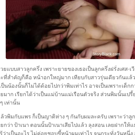
สวยแบบสาวลูกครึ่ง เพราะยายของเธอเป็นลูกครึ่งฝรั่งเศส-เ
ที่สำคัญก็คือ หน้าอกใหญ่มาก เทียบกับสาวรุ่นเดียวกันแล้ว
เป็นน้องนั้นก็ไม่ได้ด้อยไปกว่าพิมเท่าไร อาจเป็นเพราะเด็กกว่
อยมาก เรียกได้ว่าเป็นแม่บ้านแม่เรือนตัวจริง ส่วนพิมนั้นเป
ๆ เท่านั้น
แล้วพิมกับแพร ก็เป็นญาติห่าง ๆ กันกับผมละครับ เพราะว่า
ียกว่า ป้าเนา ตอนนั้นป้าเนาเสียไปแล้ว ลุงสอน เลยฝากให้แ
่รู้ว่าเป็นอะไร ไม่ค่อยชอบขี้หน้าผมเท่าไร จนกระทั่งวันหน