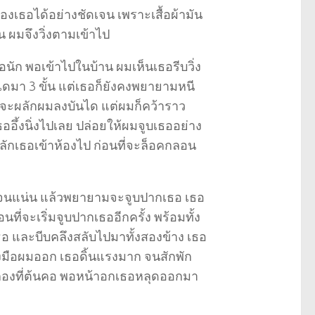
ของเธอได้อย่างชัดเจน เพราะเสื้อผ้ามัน
น ผมจึงวิ่งตามเข้าไป
ัก พอเข้าไปในบ้าน ผมเห็นเธอรีบวิ่ง
ดมา 3 ขั้น แต่เธอก็ยังคงพยายามหนี
มจะผลักผมลงบันได แต่ผมก็คว้าราว
ออึ้งนิ่งไปเลย ปล่อยให้ผมจูบเธออย่าง
ลักเธอเข้าห้องไป ก่อนที่จะล็อคกลอน
ธอจนแน่น แล้วพยายามจะจูบปากเธอ เธอ
นที่จะเริ่มจูบปากเธออีกครั้ง พร้อมทั้ง
อ และบีบคลึงสลับไปมาทั้งสองข้าง เธอ
งมือผมออก เธอดิ้นแรงมาก จนสักพัก
กองที่ต้นคอ พอหน้าอกเธอหลุดออกมา