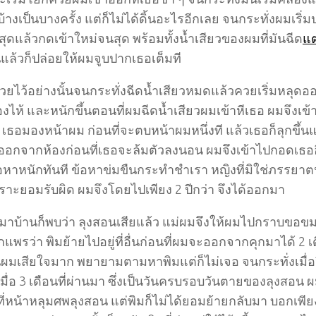
างเป็นบางครั้ง แต่ก็ไม่ได้ดิ้นอะไรอีกเลย จนกระทั่งผมเร
ดแล้วกดเข้าใหม่จนสุด พร้อมทั้งน้ำเสียวของผมที่มันฉีด
แ
แล้วก็ปล่อยให้ผมจูบปากเธอเต็มที
ยไว้อย่างนั้นจนกระทั่งฉีดน้ำเสียวหมดแล้วควยเริ่มหลุดอ
องไห้ และหนักขึ้นตอนที่ผมฉีดน้ำเสียวผมเข้าหีเธอ ผมจึงเข
ธอมองหน้าผม ก่อนที่จะตบหน้าผมหนึ่งที แล้วเธอก็ลุกขึ้นแ
ออกจากห้องก่อนที่เธอจะล้มตัวลงนอน ผมจึงเข้าไปกอดเธออีก
อหาหนักทันที ข้อหาข่มขืนกระทำชำเรา หญิงที่มิใช่ภรรยาตน 
ราะยอมรับผิด ผมจึงโดยไปเพียง 2 ปีกว่า จึงได้ออกมา
มาบ้านก็พบว่า ลุงสอนเสียแล้ว แม่ผมจึงให้ผมไปกราบขอขม
กแพรว่า พิมย้ายไปอยู่ที่อื่นก่อนที่ผมจะออกจากคุกมาได้ 2 เด
นผมเสียใจมาก พยายามตามหาพิมแต่ก็ไม่เจอ จนกระทั่งเมื่อป
เมื่อ 3 เดือนที่ผ่านมา ซึ่งเป็นวันครบรอบวันตายของลุงสอ
งที่หน้าหลุมศพลุงสอน แต่พิมก็ไม่ได้ยอมย้ายกลับมา บอกเพี