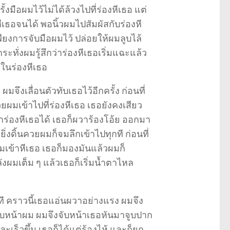
ั้งมือผมไว้ไม่ได้ล้วงไปที่ร่องหีเธอ แต่
หีเธอจนได้ พอนิ้วผมไปสัมผัสกับร่องหี
พียงการจับมือผมไว้ ปล่อยให้ผมลูบไล้
ทั่งผมรู้สึกว่าร่องหีเธอเริ่มแฉะแล้ว
วในร่องหีเธอ
เลื่อนตัวทับเธอไว้อีกครั้ง ก่อนที่
ผมเข้าไปที่ร่องหีเธอ เธอยังคงเสียว
าร่องหีเธอได้ เธอก็ผวาร้องโอ้ย ออกมา
่งดิ้นควยผมก็จมลึกเข้าไปทุกที ก่อนที่
มเข้าหีเธอ เธอก็มองมันแล้วผมก็
ังผมเต็ม ๆ แล้วเธอก็เริ่มน้ำตาไหล
กที คราวนี้เธอแอ่นผวาอย่างแรง ผมจึง
ลบหน้าผม ผมจึงจับหน้าเธอหันมาจูบปาก
ะเร็วขึ้น เธอก็ได้แต่ร้องไห้ และก็ยก