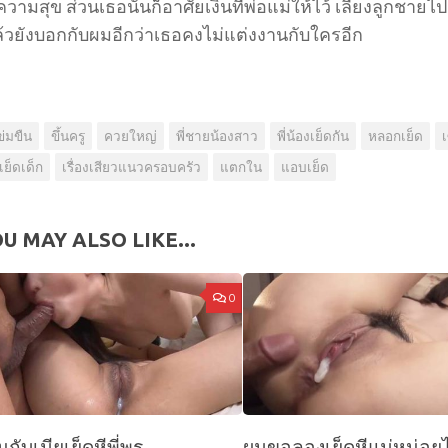
ความสุข ส่วนเธอนั้นก็อาศัยเงินที่พ่อแม่ให้ไว้ เลี้ยงลูกชา
ล้วยังบอกกับผมอีกว่าเธอคงไม่แต่งงานกับใครอีก
ข่มขืน
ขึ้นครู
ควยใหญ่
พี่ชายน้องสาว
พี่น้องเย็ดกัน
หลอกเย็ด
เ
เย็ดเด็ก
เรื่องเสียวแนวครอบครัว
แตกใน
แอบเย็ด
U MAY ALSO LIKE...
0
กับเมียเย็ดหีพี่พร
ผมขอลองเย็ดหีแม่หน่อย