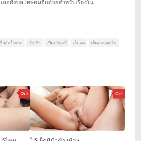
ยไป เธอยังขอโทษผมอีกด้วยสำหรับเรื่องใน
ซ็กส์ครั้งแรก
เปิดซิง
เปิดบริสุทธิ์
เย็ดสด
เย็ดสดแตกใน
0
0
ได้ไหม
ได้เย็ดหีป้าข้างห้อง