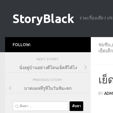
Skip to content
StoryBlack
รวมเรื่องเสียว ปร
ข่มขืน
FOLLOW:
เย็ดเด็ก
NEXT STORY
นั่งอยู่บ้านอย่างดีโดนเย็ดหีได้ไง
เย
PREVIOUS STORY
บาดแผลที่รูหีในวันหิมะตก
BY
ADM
ค้นหา
สำหรับ: