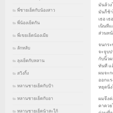
มันล้วงไ
พี่ชายเย็ดกับน้องสาว
มันก็ช้
เธอ เธอ
พี่น้องเย็ดกัน
เนินหีแ
ส่วนหน้
พี่เขยเย็ดน้องเมีย
จนกระท
ลักหลับ
จะจูบปา
กับนิ้
ลุงเย็ดกับหลาน
ทันที แ
ผมจะกด
สวิงกิ้ง
ออกแรงก
หลานชายเย็ดกับป้า
หยุดนิ่ง
ผมจึงค่
หลานชายเย็ดกับอา
คาควยไ
หลานชายเย็ดน้าสะใภ้
ก่อนที่