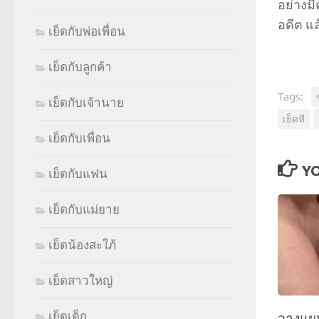
อย่างมี
อดีต แ
เย็ดกับพ่อเพื่อน
เย็ดกับลูกค้า
Tags:
เย็ดกับเจ้านาย
เย็ดหี
เย็ดกับเพื่อน
YO
เย็ดกับแฟน
เย็ดกับแม่ยาย
เย็ดน้องสะใภ้
เย็ดสาวใหญ่
เย็ดเด็ก
วางแผน