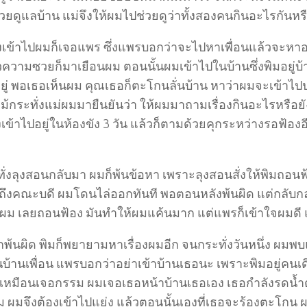
วยดูแลบ้าน แม่จึงให้ผมไปช่วยดูว่าทั้งสองคนกินอะไรกันหรื
งเข้าไปผมก็เจอแพร ซึ่งแพรบอกว่าจะไปหาเพื่อนแล้วจะหาอ
วความซวยก็มาเยือนผม ตอนนั้นผมเข้าไปในบ้านซึ่งพิมอยู่บ้า
ยู่ พอเธอเห็นผม คุณเธอก็ตะโกนลั่นบ้าน หาว่าผมจะเข้าไปป
แม้กระทั่งแม่ผมมายืนยันว่า ให้ผมมาถามเรื่องกินอะไรหรือยั
เข้าไปอยู่ในห้องขัง 3 วัน แล้วก็ตามด้วยคุกระหว่างรอฟ้องอ
่งลุงสอนกลับมา ผมก็พ้นข้อหา เพราะลุงสอนสั่งให้พิมถอนฟ้อ
ปถึงคณะบดี ผมโดนไล่ออกทันที พอตอนหลังพ้นผิด แต่กลับกลา
ม เลยถอนฟ้อง มันทำให้ผมแค้นมาก แต่แพรก็เข้าใจผมดี แ
กพ้นผิด พิมก็พยายามหาเรื่องผมอีก จนกระทั่งวันหนึ่ง 
้านเพื่อน แพรบอกว่าอย่าเข้าบ้านเธอนะ เพราะพิมอยู่คนเดียว
วเหมือนเจอกรรม ผมเจอเธอหน้าบ้านเธอเอง เธอกำลังรดน้ำต
 ผมจึงต้องเข้าไปแย่ง แล้วตอนนั้นเองที่เธอจะร้องตะโกน ผ