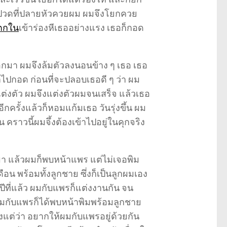
ิ่มปวดที่ปลายหัวควยผม ผมจึงโยกควย
ตกใน
เข้าร่องหีเธออย่างแรง เธอก็กอด
อกมา ผมจึงล้มตัวลงนอนข้าง ๆ เธอ เธอ
้าไปกอด ก่อนที่จะปลอบเธอดี ๆ ว่า ผม
ต่งตัว ผมจึงแต่งตัวผมจนเสร็จ แล้วเธอ
ครั้งแล้วก็หอมแก้มเธอ วันรุ่งขึ้น ผม
คราวนี้ผมจึ้งต้องเข้าไปอยู่ในคุกจริง
า แล้วผมก็พบหน้าแพร แต่ไม่เจอพิม
ือน พร้อมทั้งลูกชาย ซึ่งก็เป็นลูกผมเอง
ีที่แล้ว ผมกับแพรก็แต่งงานกัน จน
น ผมกับแพรก็ได้พบหน้าพิมพร้อมลูกชาย
ยงแต่ว่า อยากให้ผมกับแพรอยู่ด้วยกัน