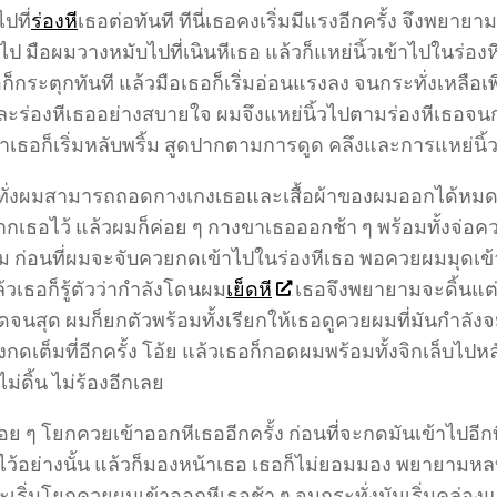
ปที่
ร่องหี
เธอต่อทันที ทีนี่เธอคงเริ่มมีแรงอีกครั้ง จึงพยายามร
าไป มือผมวางหมับไปที่เนินหีเธอ แล้วก็แหย่นิ้วเข้าไปในร่อง
ก็กระตุกทันที แล้วมือเธอก็เริ่มอ่อนแรงลง จนกระทั่งเหลือเ
ละร่องหีเธออย่างสบายใจ ผมจึงแหย่นิ้วไปตามร่องหีเธอจนกระ
าเธอก็เริ่มหลับพริ้ม สูดปากตามการดูด คลึงและการแหย่นิ้
ั่งผมสามารถถอดกางเกงเธอและเสื้อผ้าของผมออกได้หมด ผมจึง
กเธอไว้ แล้วผมก็ค่อย ๆ กางขาเธอออกช้า ๆ พร้อมทั้งจ่อควย
วผม ก่อนที่ผมจะจับควยกดเข้าไปในร่องหีเธอ พอควยผมมุดเข้
ล้วเธอก็รู้ตัวว่ากำลังโดนผม
เย็ดหี
เธอจึงพยายามจะดิ้นแต่ยิ
จนสุด ผมก็ยกตัวพร้อมทั้งเรียกให้เธอดูควยผมที่มันกำลังจ
ดเต็มที่อีกครั้ง โอ้ย แล้วเธอก็กอดผมพร้อมทั้งจิกเล็บไปหล
ไม่ดิ้น ไม่ร้องอีกเลย
อย ๆ โยกควยเข้าออกหีเธออีกครั้ง ก่อนที่จะกดมันเข้าไปอี
ว้อย่างนั้น แล้วก็มองหน้าเธอ เธอก็ไม่ยอมมอง พยายามห
จะเริ่มโยกควยผมเข้าออกหีเธอช้า ๆ จนกระทั่งมันเริ่มคล่องแล