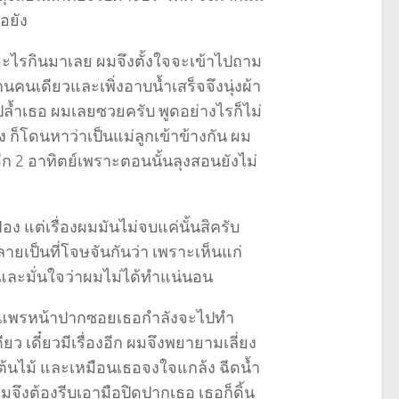
อยัง
ะไรกินมาเลย ผมจึงตั้งใจจะเข้าไปถาม
นคนเดียวและเพิ่งอาบน้ำเสร็จจึงนุ่งผ้า
ล้ำเธอ ผมเลยซวยครับ พูดอย่างไรก็ไม่
ง ก็โดนหาว่าเป็นแม่ลูกเข้าข้างกัน ผม
ีก 2 อาทิตย์เพราะตอนนั้นลุงสอนยังไม่
ง แต่เรื่องผมมันไม่จบแค่นั้นสิครับ
ยเป็นที่โจษจันกันว่า เพราะเห็นแก่
ละมั่นใจว่าผมไม่ได้ทำแน่นอน
ผมพบแพรหน้าปากซอยเธอกำลังจะไปทำ
 เดี๋ยวมีเรื่องอีก ผมจึงพยายามเลี่ยง
้นไม้ และเหมือนเธอจงใจแกล้ง ฉีดน้ำ
มจึงต้องรีบเอามือปิดปากเธอ เธอก็ดิ้น