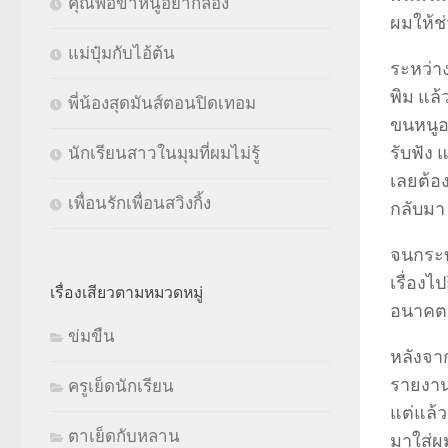
คุณพ่อขาหนูอยากลอง
ผมให้ช่
แม่ปุ๋มกับไอ้ต้น
ระหว่า
พิม แล้
พี่น้องสุดมันส์ตอนปิดเทอม
ขนหนูอ
รับฟัง 
นักเรียนสาวในมุมที่ผมไม่รู้
เลยต้อง
เพื่อนรักเพื่อนสวิงกิ้ง
กลับมา
จนกระทั
เรื่องไ
เรื่องเสียวตามหมวดหมู่
อนาคตผ
ข่มขืน
หลังจา
รายงานบ
ครูเย็ดนักเรียน
แต่แล้
ตาเย็ดกับหลาน
มาใส่ผม