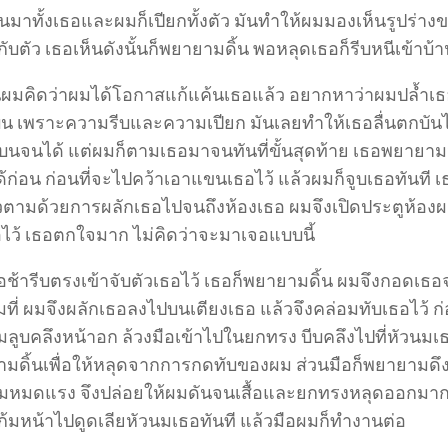
ิ้นมาทั้งเธอและผมก็เปียกทั้งตัว มันทำให้ผมมองเห็นรูปร่าง
บตัว เธอเห็นดังนั้นก็พยายามดิ้น พอหลุดเธอก็รีบหนีเข้าบ้า
นผมคิดว่าผมได้โอกาสแก้แค้นเธอแล้ว อยากหาว่าผมปล้ำเธอน
้นบน เพราะความรีบและความเปียก มันเลยทำให้เธอลื่นตกบันไ
างบนจนได้ แต่ผมก็ตามเธอมาจนทันที่ขั้นสุดท้าย เธอพยายา
้ก่อน ก่อนที่จะไปคว้าเอาแขนเธอไว้ แล้วผมก็จูบเธอทันที เธ
ล้วตามด้วยการผลักเธอไปจนถึงห้องเธอ ผมจึงเปิดประตูห้องผ
อไว้ เธอตกใจมาก ไม่คิดว่าจะมาเจอแบบนี้
อช้ารีบตรงเข้าจับตัวเธอไว้ เธอก็พยายามดิ้น ผมจึงกอดเ
ต็มที่ ผมจึงผลักเธอลงไปบนเตียงเธอ แล้วจึงคล่อมทับเธอไว้ ก่อ
ลูบคลึงหน้าอก ล้วงมือเข้าไปในยกทรง บีบคลึงไปที่หัวนมเธ
ามดิ้นเพื่อให้หลุดจากการกดทับของผม ส่วนมือก็พยายามดึ
ริ่มหมดแรง จึงปล่อยให้ผมดันจนเสื้อและยกทรงหลุดออกมา
ก้มหน้าไปดูดเลียหัวนมเธอทันที แล้วมือผมก็ทำงานต่อ