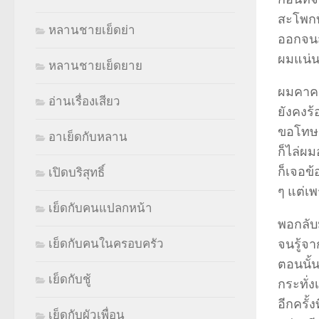
สะโพกบ้
หลานชายเย็ดย่า
ออกจนสุ
ผมแน่น
หลานชายเย็ดยาย
ผมคาคว
อ่านเรื่องเสียว
ยังคงร้
ขอโทษ เ
อาเย็ดกับหลาน
ก็ไล่ผม
ก็เจอข้
เปิดบริสุทธิ์
ๆ แต่เพ
เย็ดกับคนแปลกหน้า
พอกลับ
จนรู้จา
เย็ดกับคนในครอบครัว
ตอนนั้
เย็ดกับชู้
กระทั่ง
อีกครั้
เย็ดกับผัวเพื่อน