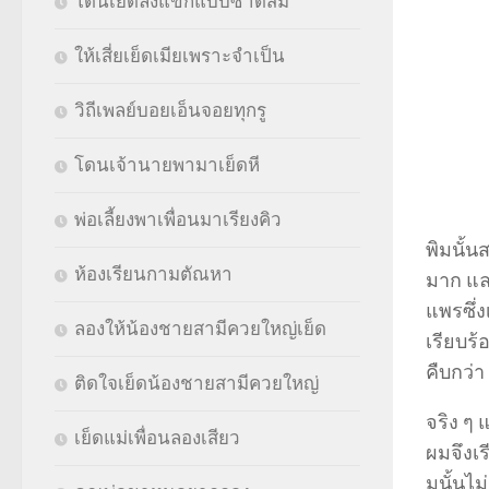
โดนเย็ดลงแขกแบบซาดิสม์
ให้เสี่ยเย็ดเมียเพราะจำเป็น
วิถีเพลย์บอยเอ็นจอยทุกรู
โดนเจ้านายพามาเย็ดหี
พ่อเลี้ยงพาเพื่อนมาเรียงคิว
พิมนั้น
ห้องเรียนกามตัณหา
มาก และ
แพรซึ่ง
ลองให้น้องชายสามีควยใหญ่เย็ด
เรียบร้
คืบกว่า 
ติดใจเย็ดน้องชายสามีควยใหญ่
จริง ๆ 
เย็ดแม่เพื่อนลองเสียว
ผมจึงเร
มนั้นไม