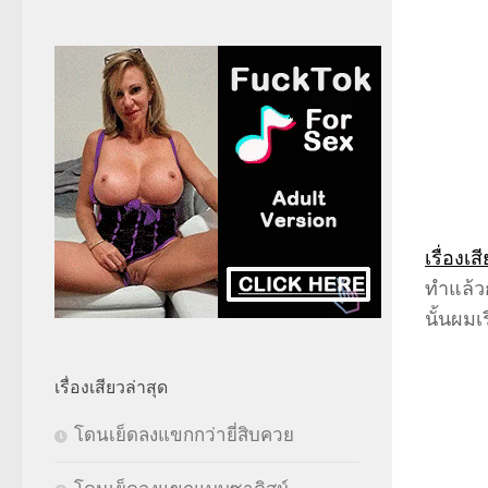
เรื่องเส
ทำแล้วก
นั้นผมเ
เรื่องเสียวล่าสุด
โดนเย็ดลงแขกกว่ายี่สิบควย