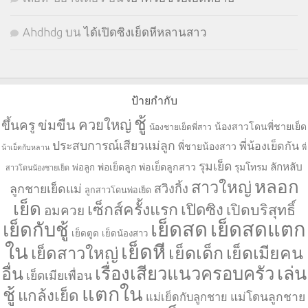
Ahdhdg
บน
ได้เปิดซิงเย็ดหีหลานสาว
ป้ายกำกับ
ชู้
ควยใหญ่
ขึ้นครู
ข่มขืน
น้องสาวโดนพี่ชายเย็ด
น้องชายเย็ดพี่สาว
ประสบการณ์เสียวแม่ลูก
พี่น้องเย็ดกัน
พี่ชายน้องสาว
น้าเย็ดกับหลาน
พี่
รุมเย็ด
ลักหลับ
พ่อเย็ดลูก
พ่อเย็ดลูกสาว
รุมโทรม
พ่อลูก
สาวโดนน้องชายเย็ด
หลอก
สาวใหญ่
ลูกชายเย็ดแม่
สวิงกิ้ง
ลูกสาวโดนพ่อเย็ด
เย็ด
เซ็กส์ครั้งแรก
เปิดซิง
เปิดบริสุทธิ์
อมควย
เย็ดสด
เย็ดสดแตก
เย็ดกับชู้
เย็ดตูด
เย็ดน้องสาว
ใน
เย็ดหี
เย็ดเด็ก
เย็ดเมียคน
เย็ดสาวใหญ่
เล่น
เรื่องเสียวแนวครอบครัว
อื่น
เย็ดเมียเพื่อน
แตกใน
ชู้
แกล้งเย็ด
แม่โดนลูกชาย
แม่เย็ดกับลูกชาย