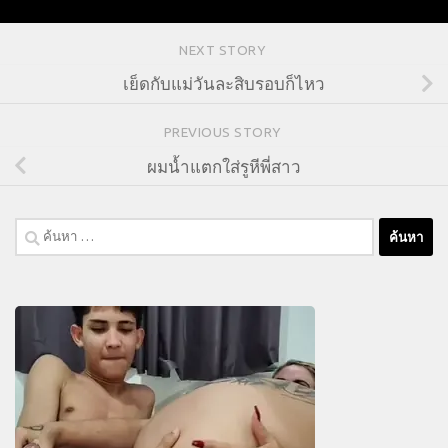
NEXT STORY
เย็ดกับแม่วันละสิบรอบก็ไหว
PREVIOUS STORY
ผมน้ำแตกใส่รูหีพี่สาว
ค้นหา
สำหรับ: