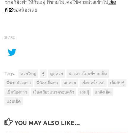
ชายก็ยังทำให้กันอยู่ พี่ชายไม่เคยใช้ควยล่วงเข้าไป
เย็ด
หี
ของน้องเลย
SHARE
Tags:
ควยใหญ่
ชู้
ดูดควย
น้องสาวโดนพี่ชายเย็ด
พี่ชายน้องสาว
พี่น้องเย็ดกัน
อมควย
เซ็กส์ครั้งแรก
เย็ดกับชู้
เย็ดน้องสาว
เรื่องเสียวแนวครอบครัว
เล่นชู้
แกล้งเย็ด
แอบเย็ด
YOU MAY ALSO LIKE...