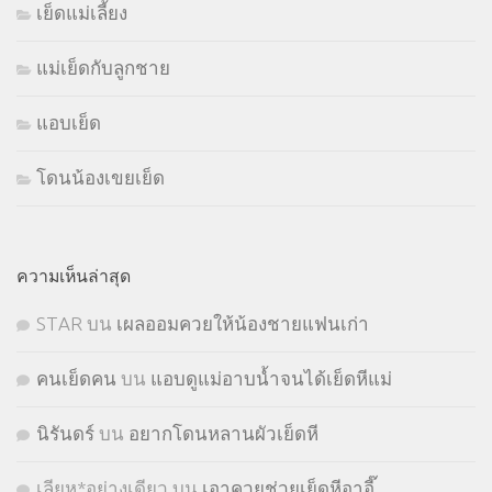
เย็ดแม่เลี้ยง
แม่เย็ดกับลูกชาย
แอบเย็ด
โดนน้องเขยเย็ด
ความเห็นล่าสุด
STㅤAR
บน
เผลออมควยให้น้องชายแฟนเก่า
คนเย็ดคน
บน
แอบดูแม่อาบน้ำจนได้เย็ดหีแม่
นิรันดร์
บน
อยากโดนหลานผัวเย็ดหี
เลียห*อย่างเดียว
บน
เอาควยช่วยเย็ดหีอาอี๊