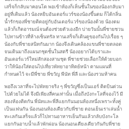
เสร็จก็กลับมาคอนโด พอเข้าห้องก็เห็นชั้นในของน้องกลับมา
อยู่ที่เดิมแล้ว น้องหยิบอันเดอร์แวร์ของน้องขึ้นดม ก็ได้กลิ่น
น้ำรักของพี่ชายติดอยู่กับอันเดอร์แวร์ของน้องด้วย น้องดม
แล้วก็เกิดอารมณ์จนต้องช่วยตัวเองอีก บ่ายวันนั้นพี่ชายชวน
ไปทานข้าวที่ห้างเซ็นทรัล ทานเสร็จก็เดินดูของกันไปเรื่อย ๆ
น้องกับพี่ชายสนิทกันมาก น้องจึงเดินคล้องแขนพี่ชายตลอด
จนเดินมาถึงแผนกชุดชั้นในสตรี น้องอยากได้บราและ
อันเดอร์แวร์ใหม่สักสองสามชุด พี่ชายช่วยเลือกให้ด้วยบอก
ว่าให้น้องใส่ตอนไปเที่ยวพัทยาอาทิตย์หน้า ตามแผนที่
กำหนดไว้ จะมีพี่ชาย พี่ขวัญ พีนัท พี่ลี และน้องรวมห้าคน
พอถึงเวลาที่จะไปพัทยาจริง ๆ พี่ขวัญซึ่งเป็นแอร์ ติดบินด่วน
ไปด้วยไม่ได้ จึงมีเพียงสี่คนเท่านั้น เมื่อถึงบังกะโลที่จองไว้ มี
สองห้องติดกัน พี่นัทและพี่ลีแยกกันนอนห้องหนี่งเพราะทั้งคู่
เป็นแฟนกัน น้องนอนห้องเดียวกับพี่ชาย ตอนเย็นเราเล่นน้ำ
ทะเลกันเสร็จแล้วก็ไปทานอาหารเย็นกันแล้วกลับบังกะโล
แยกกันอาบน้ำแล้วพักผ่อน น้องนอนเตียงเดียวกันกับพี่ชาย