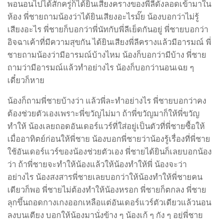
พอนอนไปได้สักครู่ก็ได้ยินเสียงครางของพี่ลีดังลอดเข้ามาใน
ห้อง พี่ชายถามน้องว่าได้ยินเสียงอะไรมั๊ย น้องบอกว่าไม่รู้
เสียงอะไร พี่ชายก็บอกว่าพี่นัทกับพี่ลีเย็ดกันอยู่ พี่ชายบอกว่า
อิจฉาเค้าที่มีความสุขกัน ได้ยินเสียงพี่ลีครางแล้วมีอารมณ์ พี่
ชายถามน้องว่ามีอารมณ์บ้างไหม น้องก็บอกว่ามีบ้าง พี่ชาย
ถามว่ามีอารมณ์แล้วทำอย่างไร น้องก็บอกว่านอนเฉย ๆ
เดี๋ยวก็หาย
น้องก็ถามพี่ชายบ้างว่า แล้วพี่ละทำอย่างไร พี่ชายบอกว่าคง
ต้องช่วยตัวเองเพราะพี่ขวัญไม่มา ถ้าพี่ขวัญมาก็ให้พี่ขวัญ
ทำให้ น้องเลยถอดอันเดอร์แวร์ที่ใส่อยู่เป็นตัวที่พี่ชายซื้อให้
เมื่ออาทิตย์ก่อนให้พี่ชาย น้องบอกพี่ชายว่าน้องรู้เรื่องที่พี่ชาย
ใช้อันเดอร์แวร์ของน้องช่วยตัวเอง พี่ชายได้ยินก็เลยบอกน้อง
ว่า ถ้าพี่ชายจะทำให้น้องแล้วให้น้องทำให้พี่ น้องจะว่า
อย่างไร น้องสงสารพี่ชายเลยบอกว่าให้น้องทำให้พี่ชายคน
เดียวก็พอ พี่ชายไม่ต้องทำให้น้องหรอก พี่ชายก็ตกลง พี่ชาย
ลุกขึ้นถอดกางเกงออกเหลือแต่อันเดอร์แวร์ตัวเดียวแล้วนอน
ลงบนเตียง บอกให้น้องมานั่งข้าง ๆ น้องเก้ ๆ กัง ๆ อยู่พี่ชาย