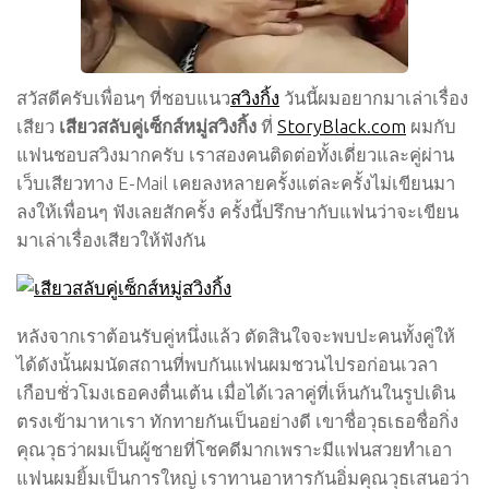
สวัสดีครับเพื่อนๆ ที่ชอบแนว
สวิงกิ้ง
วันนี้ผมอยากมาเล่าเรื่อง
เสียว
เสียวสลับคู่เซ็กส์หมู่สวิงกิ้ง
ที่
StoryBlack.com
ผมกับ
แฟนชอบสวิงมากครับ เราสองคนติดต่อทั้งเดี่ยวและคู่ผ่าน
เว็บเสียวทาง E-Mail เคยลงหลายครั้งแต่ละครั้งไม่เขียนมา
ลงให้เพื่อนๆ ฟังเลยสักครั้ง ครั้งนี้ปรึกษากับแฟนว่าจะเขียน
มาเล่าเรื่องเสียวให้ฟังกัน
หลังจากเราต้อนรับคู่หนึ่งแล้ว ตัดสินใจจะพบปะคนทั้งคู่ให้
ได้ดังนั้นผมนัดสถานที่พบกันแฟนผมชวนไปรอก่อนเวลา
เกือบชั่วโมงเธอคงตื่นเต้น เมื่อได้เวลาคู่ที่เห็นกันในรูปเดิน
ตรงเข้ามาหาเรา ทักทายกันเป็นอย่างดี เขาชื่อวุธเธอชื่อกิ่ง
คุณวุธว่าผมเป็นผู้ชายที่โชคดีมากเพราะมีแฟนสวยทำเอา
แฟนผมยิ้มเป็นการใหญ่ เราทานอาหารกันอิ่มคุณวุธเสนอว่า