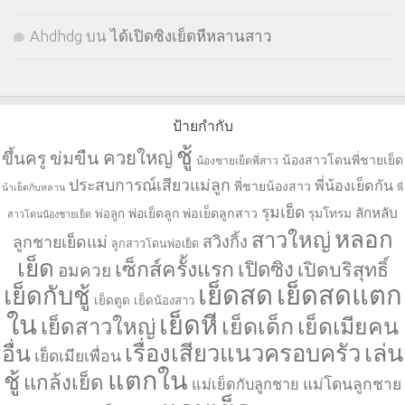
Ahdhdg
บน
ได้เปิดซิงเย็ดหีหลานสาว
ป้ายกำกับ
ชู้
ควยใหญ่
ขึ้นครู
ข่มขืน
น้องสาวโดนพี่ชายเย็ด
น้องชายเย็ดพี่สาว
ประสบการณ์เสียวแม่ลูก
พี่น้องเย็ดกัน
พี่ชายน้องสาว
น้าเย็ดกับหลาน
พี่
รุมเย็ด
ลักหลับ
พ่อเย็ดลูก
พ่อเย็ดลูกสาว
รุมโทรม
พ่อลูก
สาวโดนน้องชายเย็ด
หลอก
สาวใหญ่
ลูกชายเย็ดแม่
สวิงกิ้ง
ลูกสาวโดนพ่อเย็ด
เย็ด
เซ็กส์ครั้งแรก
เปิดซิง
เปิดบริสุทธิ์
อมควย
เย็ดสด
เย็ดสดแตก
เย็ดกับชู้
เย็ดตูด
เย็ดน้องสาว
ใน
เย็ดหี
เย็ดเด็ก
เย็ดเมียคน
เย็ดสาวใหญ่
เล่น
เรื่องเสียวแนวครอบครัว
อื่น
เย็ดเมียเพื่อน
แตกใน
ชู้
แกล้งเย็ด
แม่โดนลูกชาย
แม่เย็ดกับลูกชาย