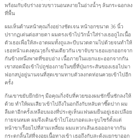
พร้อมกับจับร่างอวบขาวนอนหงายในอ่างน้ำๆ ล้นกระฉอกลง
ที่พื้น
ผมเห็นด้านหน้าคุณกิ่งอย่างชัดเจน หน้าอกขนาด 36 นิ้ว
ปรากฏเด่นต่อสายตา ผมตรงเข้าไปวักน้ำใส่ร่างเธอถูไถเนื้อ
ตัวเธอเพื่อให้สะอาดผมทั้งถูและบีบนวดตามไปด้วยจนทำให้
เธอหน้าแดงคุณวุธก็เช่นเดียวกัน เขาจับขาเธอแยกออกจาก
กันข้างหนึ่งพาดที่ขอบอ่าง เนื้อภายในแยกแยะออกจากกัน
เขาสอดมือเข้าไปถูช่องภายในขยี้ที่ปุ่มกระสันของเธอไปมา
ฟอกสบู่อยู่นานจนที่สุดเขามทาบตัวลงกดท่อนควยเข้าไปอีก
ครั้ง
ก้นเขาขยับยึกยักๆ มือคุณกิ่งจับที่ควยของผมชักขึ้นชักลงให้
ด้วย ทำให้ผมเสียวเข้าไปถึงในอกถึงกับหลับตาซี๊ดปาก ผม
ลืมตาอีกครั้งเหลือบมองที่ประตูเห็นแฟนผมยืนอยู่เธอเปลือย
กายจนหมด ผมจึงเดินเข้าไปโอบกอดและจูบไซร้ตั้งแต่
หน้าขาเรื่อยไปที่สามเหลี่ยม ผมแหวกเส้นเธอออกจากกัน
กระดกลิ้นใส่ที่จงอยเนื้อทางเข้า เธอถึงกับสะดุ้งแยกขาออก