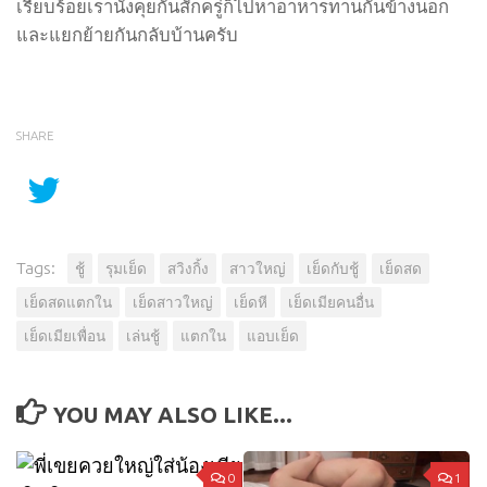
เรียบร้อยเรานั่งคุยกันสักครู่ก็ไปหาอาหารทานกันข้างนอก
และแยกย้ายกันกลับบ้านครับ
SHARE
Tags:
ชู้
รุมเย็ด
สวิงกิ้ง
สาวใหญ่
เย็ดกับชู้
เย็ดสด
เย็ดสดแตกใน
เย็ดสาวใหญ่
เย็ดหี
เย็ดเมียคนอื่น
เย็ดเมียเพื่อน
เล่นชู้
แตกใน
แอบเย็ด
YOU MAY ALSO LIKE...
0
1