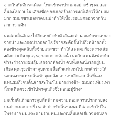
จากกันทันทีกระเด้งสะโพกเข้าหาปากผมอย่างช้าๆ ผมสอด
ลิ้นลงไปภายใน เสียงซี้ดของเธอสร้างอารมณ์เสียวให้กับผม
มาก ผมยกขาเธอพาดบนบ่าทำให้เนื้อเธอแยกออกจากกัน
มากกว่าเดิม
ผมสอดลิ้นลึกลงไปอีกเธอถึงกับตัวสั่นสะท้าน ผมจับขาเธอลง
จากบ่าและถอดปากออก ไซร้จากสะดือขึ้นไปถึงหน้าอกทั้ง
สองข้างดูดสลับทั้งซ้ายและขวา ทำให้แฟนผมร้องครางเสัย
งดังกว่าเดิม คุณวุธลุกออกจากห้องน้ำ ผมกับแฟนจึงช่วยกัน
ชำระร่างกายผมอุ้มเธอจากห้องน้ำ คนทั้งสองนั่งรออยู่บน
เตียง คุณวุธเข้ามาจูบตามเนื้อตัวแฟนผมไปมาพลักร่างให้
นอนหงายแทรกลิ้นเข้าจุดกลึ่งกลางเธออีกแลบลิ้นขึ้นลง
แฟนผมถึงกับดิ้นส่ายสะโพกไปมาอย่างช้าๆ ผมมองเพียงเท่า
นี้ผมเดินตรงเข้าไปหาคุณกิ่งซึ่งนอนอยู่ข้างๆ
ผมเริ่มต้นด้วยการจูบที่หน้าดมความหอมหวานปากทาบลง
บนปากเธอบดขยี้ เธออ้าปากรับลิ้นของผมที่สอดเข้าไปใน
โพรงปาก ผมแซะตามรายฟันและพันลิ้นเธอเสียวจนขนลุก