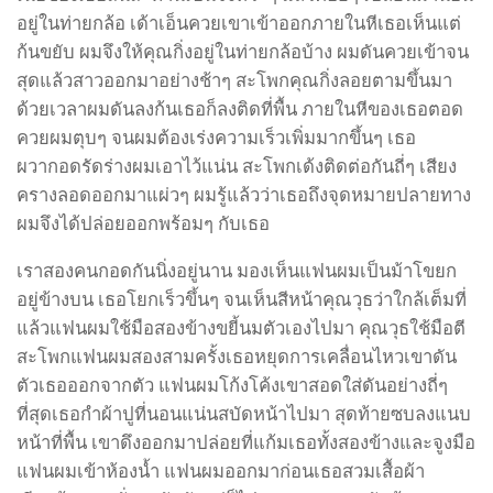
อยู่ในท่ายกล้อ เด้าเอ็นควยเขาเข้าออกภายในหีเธอเห็นแต่
ก้นขยับ ผมจึงให้คุณกิ่งอยู่ในท่ายกล้อบ้าง ผมดันควยเข้าจน
สุดแล้วสาวออกมาอย่างช้าๆ สะโพกคุณกิ่งลอยตามขึ้นมา
ด้วยเวลาผมดันลงก้นเธอก็ลงติดที่พื้น ภายในหีของเธอตอด
ควยผมตุบๆ จนผมต้องเร่งความเร็วเพิ่มมากขึ้นๆ เธอ
ผวากอดรัดร่างผมเอาไว้แน่น สะโพกเด้งติดต่อกันถี่ๆ เสียง
ครางลอดออกมาแผ่วๆ ผมรู้แล้วว่าเธอถึงจุดหมายปลายทาง
ผมจึงได้ปล่อยออกพร้อมๆ กับเธอ
เราสองคนกอดกันนิ่งอยู่นาน มองเห็นแฟนผมเป็นม้าโขยก
อยู่ข้างบน เธอโยกเร็วขึ้นๆ จนเห็นสีหน้าคุณวุธว่าใกล้เต็มที่
แล้วแฟนผมใช้มือสองข้างขยี้นมตัวเองไปมา คุณวุธใช้มือตี
สะโพกแฟนผมสองสามครั้งเธอหยุดการเคลื่อนไหวเขาดัน
ตัวเธอออกจากตัว แฟนผมโก้งโค้งเขาสอดใส่ดันอย่างถี่ๆ
ที่สุดเธอกำผ้าปูที่นอนแน่นสบัดหน้าไปมา สุดท้ายซบลงแนบ
หน้าที่พื้น เขาดึงออกมาปล่อยที่แก้มเธอทั้งสองข้างและจูงมือ
แฟนผมเข้าห้องน้ำ แฟนผมออกมาก่อนเธอสวมเสื้อผ้า