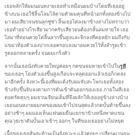
เธอพลักให้ผมนอนหงายเธอทำเหมือนผมบ้างโดยที่เธออยู่
ข้างบน เธอใช้ลิ้นโลมไล้ตามตัวผมดุนที่หน้าอกทั้งสองข้างไป
มา ผมเสียวจนขนลุกซู่ซ่า ลิ้นเธอไต่ลงมาข้างล่างไม่ทราบว่า
เธอทำอย่างไรเสียวมากครับเสียวจนต้องกลั้นลมหายใจ เธอ
ไล่มาที่ท่อนควยโด่ลิ้นลากขึ้นสูงและจิกลงที่คอหยัก ผมถึงกับ
แขม่วท้องตัวเองปากเธอครอบลงมาอมควยไว้ทั้งลำรูดเข้า
รูดออกหลายครั้ง จนผมเกร็งตัว
จากนั้นเธอนั่งทับควยใหญ่ค่อยๆ กดขนจมหายเข้าไปใน
รูหี
ของเธอๆ โย่งตัวเองขึ้นสูงเกือบจะหลุดออกแล้วเธอก็กดลง
มาอีกครั้ง จังหวะนี้เองที่ผมเด้งรับผมจับสะโพกเธอทั้งสอง
ข้างจับขึ้นจับลงตามการดันเข้าดันออกของเธอ ภายในหีเธอ
ตอดรัดตุบๆ ผมจวนเจียนเต็มที่จึงผลักให้เธออยู่ข้างล่างบ้าง
เธอนอนหงายผมกดของผมเข้าไปจนสุดแล้วกดบั้นท้ายขึ้นลง
อย่างช้าๆ ผมมองเห็นแฟนผมยืนแยกขาข้างหนึ่งพาดแขน
คุณวุธเขาดันบั้นเอวเข้าๆ ออกๆ ในหีของเธออย่างไม่หยุด
เนื้อของเธอสั่นสะท้านเป็นจังหวะๆ แล้วค่อยๆ เปลี่ยนมานอน