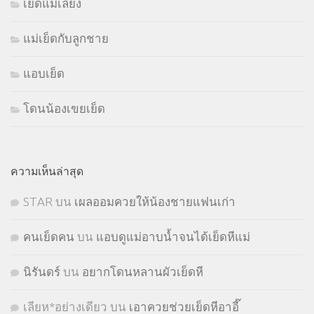
เย็ดแม่เลี้ยง
แม่เย็ดกับลูกชาย
แอบเย็ด
โดนน้องเขยเย็ด
ความเห็นล่าสุด
STㅤAR
บน
เผลออมควยให้น้องชายแฟนเก่า
คนเย็ดคน
บน
แอบดูแม่อาบน้ำจนได้เย็ดหีแม่
นิรันดร์
บน
อยากโดนหลานผัวเย็ดหี
เลียห*อย่างเดียว
บน
เอาควยช่วยเย็ดหีอาอี๊