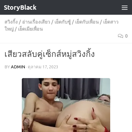
StoryBlack
Skip to content
สวิงกิ้ง
/
อ่านเรื่องเสียว
/
เย็ดกับชู้
/
เย็ดกับเพื่อน
/
เย็ดสาว
ใหญ่
/
เย็ดเมียเพื่อน
0
เสียวสลับคู่เซ็กส์หมู่สวิงกิ้ง
BY
ADMIN
·
ตุลาคม 17, 2023