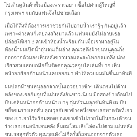
ไปเดินดูสินค้าพื้นเมืองเพราะอยากซื้อไปฝากผู้ใหญ่ที่
กรุงเทพฯ ผมกับแฟนจึงไปช่วยเลือก
เมื่อได้สิ่งที่ต้องการเราช่วยกันไปอาบน้ำ เรารู้ๆ กันอยู่แล้ว
เพราะต่างคนก็เคยลงสวิงมาแล้ว แฟนผมยังไม่อาบเธอ
ปล่อยให้เรา 3 คนเข้าห้องน้ำพร้อมกัน เมื่อเรามาอยู่ใน
ห้องน้ำผมเปิดน้ำอุ่นจนเต็มอ่าง คุณวุธดึงผ้าขนหนูคุณกิ่ง
ออกจากตัวมองเห็นหลังขาวนวลและสะโพกกลมกลึง น่อง
เรียวสวยเธอยกมือขึ้นรัดคอคุณวุธจูบไล่เล่นที่ปาก เห็น
หน้าอกย้อยด้านหน้าแลบออกมา ทำให้ควยผมมันขึ้นมาทันที
ผมปลดผ้าขนหนูออกจากบั้นเอวอย่างช้าๆ เดินตรงไปด้าน
หลังของเธอก้มจูบที่แผ่นหลังอันขาวเนียน มือสองข้างอ้อมไป
บีบเคล้นหน้าอกด้านหน้าเบาๆ ตุ่มหัวนมลุกชันทันที ผมบีบ
ขยี้จขนร่างเธอสั่น คุณวุธจับขาข้างหนึ่งของเธอพาดรัดที่เอว
ของเขาเอาไว้พร้อมสอดของเขาเข้าไปภายในยืนกระเด้าจน
ร่างเธอเอนหน้าเอนหลัง ลิ้นผมโลมเลียไล่ดะไปตามแผ่นหลัง
ขนเธอลุกทั่วตัว คุณวุธเด้งไม่กี่ครั้งก็ถอนออกจากตัวเธอ