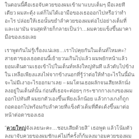
ในตอนนี้คือเธอจับควยของผมเข้ามาแบบเต็มๆ มือเลยที
เดียว ผมสะดุ้ง แต่ก็ไม่ได้เอามือของเธอออกไปหรือว่าทำ
อะไร ปล่อยให้เธอนั้นขยำลำควยของผมต่อไปอย่างเต็มที่
และเมามัน จนสุดท้ายก็กลายเป็นว่า…ผมควยแข็งขึ้นมาคา
มือของเธอเลย
เราพูดกันไม่รู้เรื่องแน่เลย…เราไปคุยกันในเต็นท์ไหมคะ?
สายตาของเธอตอนนี้เย้ายวนเกินไปแล้ว ผมพยักหน้าแล้ว
ยอมเดินตามเธอเข้าไปในเต็นท์หลังใหญ่ทันที แล้วดับไปข้าง
ใน เหลือเพียงแสงไฟจากข้างนอกที่รู้ว่าต่อให้ทำอะไรในนี้มัน
จะไม่มีเงาอะไรออกมาเลย – ผมโดนเธอผลักจนเสียหลักนั่ง
ลงอยู่ในเต็นท์นั้น ก่อนที่เธอจะค่อยๆ กระชากกางเกงของผม
ออกไปทันที ผมยกตัวเองขึ้นเพียงเล็กน้อย แล้วกางเกงก็ถูก
ถอดออกไปพร้อมกับลำควยที่แข็งตัวเต็มที่ดีดเด้งขึ้นมาต่อ
หน้าต่อตาของเธอ
“
ควยใหญ่
จังเลยนะคะ…ชอบเสียด้วยสิ” เธอพูด แล้วโน้มตัว
ลงมาจับควยของผมชักแค่ไม่กี่ครั้งก็ก้มลงมาอมควยของผม