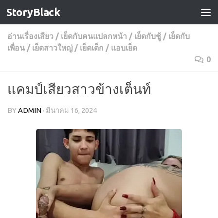
StoryBlack
Skip to content
อ่านเรื่องเสียว
/
เย็ดกับคนแปลกหน้า
/
เย็ดกับชู้
/
เย็ดกับ
เพื่อน
/
เย็ดสาวใหญ่
/
เย็ดเด็ก
/
แอบเย็ด
0
แคมป์เสียวสาวข้างเต็นท์
BY
ADMIN
·
มีนาคม 16, 2024