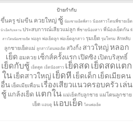
ป้ายกำกับ
ชู้
ควยใหญ่
ขึ้นครู
ข่มขืน
น้องสาวโดนพี่ชายเย็ด
น้องชายเย็ดพี่สาว
ประสบการณ์เสียวแม่ลูก
พี่น้องเย็ดกัน
พี่ชายน้องสาว
น้าเย็ดกับหลาน
พี่
รุมเย็ด
ลักหลับ
พ่อเย็ดลูก
พ่อเย็ดลูกสาว
รุมโทรม
พ่อลูก
สาวโดนน้องชายเย็ด
หลอก
สาวใหญ่
ลูกชายเย็ดแม่
สวิงกิ้ง
ลูกสาวโดนพ่อเย็ด
เย็ด
เซ็กส์ครั้งแรก
เปิดซิง
เปิดบริสุทธิ์
อมควย
เย็ดสด
เย็ดสดแตก
เย็ดกับชู้
เย็ดตูด
เย็ดน้องสาว
ใน
เย็ดหี
เย็ดเด็ก
เย็ดเมียคน
เย็ดสาวใหญ่
เล่น
เรื่องเสียวแนวครอบครัว
อื่น
เย็ดเมียเพื่อน
แตกใน
ชู้
แกล้งเย็ด
แม่โดนลูกชาย
แม่เย็ดกับลูกชาย
แอบเย็ด
เย็ด
แอบดู
โดนพ่อเย็ด