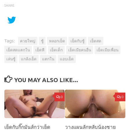
SHARE
Tags:
ควยใหญ่
ชู้
หลอกเย็ด
เย็ดกับชู้
เย็ดสด
เย็ดสดแตกใน
เย็ดหี
เย็ดเด็ก
เย็ดเมียคนอื่น
เย็ดเมียเพื่อน
เล่นชู้
แกล้งเย็ด
แตกใน
แอบเย็ด
YOU MAY ALSO LIKE...
0
0
เย็ดกับกิ๊กมันส์กว่าเย็ด
วางแผนลักหลับน้องชาย