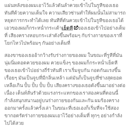
แผ่นหลังของผมเอาไว้แล้วดันลำควยเข้าไปในรูหีของเธอ
ทันทีด้วยความเต็มใจ ความเสียวซ่านทำให้ผมนั้นไม่สามารถ
หยุดการกระทำได้เลย ทันทีที่ดันควยเข้าไปในรูหีของเธอได้
เอวของผมก็กระหน่ำกระเด้า
เย็ดหี
ของเธอเข้าไปอย่างเต็ม
ที่ เสียงครางหอบกระเส่าดังขึ้นพร้อมๆ กับร่างกายของเราที่
โยกไหวไปพร้อมๆ กันอย่างเต็มที่
สองขาของเธออ้ากว้างรับร่างกายของผม ในขณะที่รูหีที่มัน
นุ่มนิ่มตอดควยของผม ควยแข็งๆ ของผมก็กระหน่ำเย็ดหี
ของเธอเข้าไปอย่างถี่รัวทันที เราเริ่มจูบกัน กอดกันแรงขึ้น
เรื่อยๆ มันเป็นจูบที่มีกลิ่นเหล้า แต่มันก็เป็นจูบที่ช่างสุดยอด
เหลือเกิน ปั้บ ปั้บ ปั้บ ปั้บ เสียงครางของเธอดังขึ้นมาอย่างต่อ
เนื่อง เต็นท์สั่นรัวด้วยแรงกระแทกของเราสองคนที่ตอนนี้
กำลังสนุกสนานอยู่บนร่างกายของกันและกัน ผมร้องคราง
ออกมาครั้งแล้วครั้งเล่า ในขณะที่เธอเองก็เริ่มที่จะใช้สอง
ขากอดรัดร่างกายของผมเอาไว้อย่างเต็มที่ ทุกๆ อย่างกำลัง
ไปได้สวย