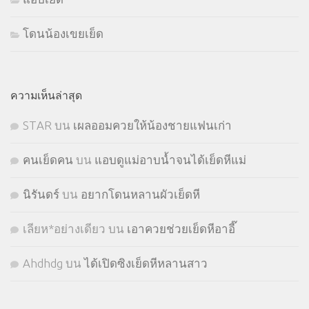
โดนน้องเขยเย็ด
ความเห็นล่าสุด
STㅤAR
บน
เผลออมควยให้น้องชายแฟนเก่า
คนเย็ดคน
บน
แอบดูแม่อาบน้ำจนได้เย็ดหีแม่
นิรันดร์
บน
อยากโดนหลานผัวเย็ดหี
เลียห*อย่างเดียว
บน
เอาควยช่วยเย็ดหีอาอี๊
Ahdhdg
บน
ได้เปิดซิงเย็ดหีหลานสาว