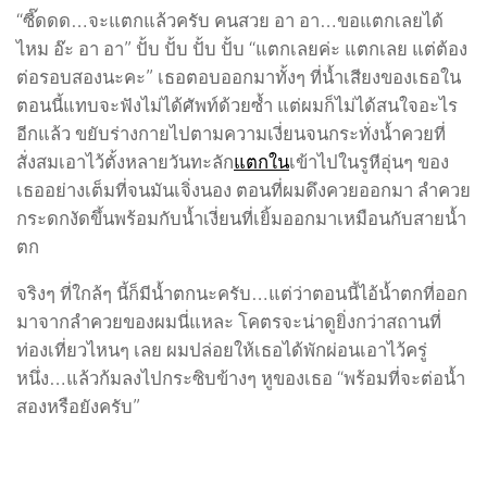
“ซี๊ดดด…จะแตกแล้วครับ คนสวย อา อา…ขอแตกเลยได้
ไหม อ๊ะ อา อา” ปั้บ ปั้บ ปั้บ ปั้บ “แตกเลยค่ะ แตกเลย แต่ต้อง
ต่อรอบสองนะคะ” เธอตอบออกมาทั้งๆ ที่น้ำเสียงของเธอใน
ตอนนี้แทบจะฟังไม่ได้ศัพท์ด้วยซ้ำ แต่ผมก็ไม่ได้สนใจอะไร
อีกแล้ว ขยับร่างกายไปตามความเงี่ยนจนกระทั่งน้ำควยที่
สั่งสมเอาไว้ตั้งหลายวันทะลัก
แตกใน
เข้าไปในรูหีอุ่นๆ ของ
เธออย่างเต็มที่จนมันเจิ่งนอง ตอนที่ผมดึงควยออกมา ลำควย
กระดกงัดขึ้นพร้อมกับน้ำเงี่ยนที่เยิ้มออกมาเหมือนกับสายน้ำ
ตก
จริงๆ ที่ใกล้ๆ นี้ก็มีน้ำตกนะครับ…แต่ว่าตอนนี้ไอ้น้ำตกที่ออก
มาจากลำควยของผมนี่แหละ โคตรจะน่าดูยิ่งกว่าสถานที่
ท่องเที่ยวไหนๆ เลย ผมปล่อยให้เธอได้พักผ่อนเอาไว้ครู่
หนึ่ง…แล้วก้มลงไปกระซิบข้างๆ หูของเธอ “พร้อมที่จะต่อน้ำ
สองหรือยังครับ”