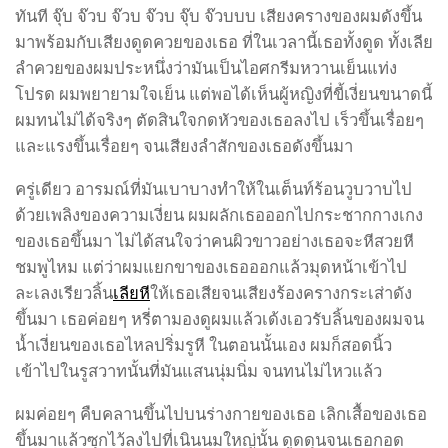
ทันที จุ๊บ จ๊วบ จ๊วบ จ๊วบ จุ๊บ จ๊วบบบ เสียงครางของผมดังขึ้น
มาพร้อมกับเสียงดูดควยของเธอ ที่ในเวลานี้เธอทั้งดูด ทั้งเลีย
ลำควยของผมประหนึ่งว่ามันเป็นไอศกรีมหวานเย็นแท่ง
โปรด ผมพยายามใจเย็น แต่พอได้เห็นผู้หญิงที่ขี้เงี่ยนขนาดนี้
ผมทนไม่ได้จริงๆ ตัดสินใจกดหัวของเธอลงไป เร็วขึ้นเรื่อยๆ
และแรงขึ้นเรื่อยๆ จนเสียงลำสักของเธอดังขึ้นมา
ครู่เดียว อารมณ์ที่มันเบาบางทำให้ในเต็นท์ร้อนวูบวาบไป
ด้วยเพลิงของความเงี่ยน ผมผลักเธอออกไปกระชากกางเกง
ของเธอขึ้นมา ไม่ได้สนใจว่าคนผิวขาวอย่างเธอจะหีสวยหี
ชมพูไหม แต่ว่าผมแยกขาของเธอออกแล้วมุดหน้าเข้าไป
ละเลงเรียวลิ้น
เลียหี
ให้เธอเสียจนเสียงร้องครางกระเส่าดัง
ขึ้นมา เธอค่อยๆ หรี่ตามองดูผมแล้วเด้งเอวรับลิ้นของผมจน
น้ำเงี่ยนของเธอไหลปริ่มรูหี ในตอนนั้นเอง ผมก็สอดนิ้ว
เข้าไปในรูสวาทนั้นที่มันแสนนุ่มนิ่ม จนทนไม่ไหวแล้ว
ผมค่อยๆ คืบคลานขึ้นไปบนร่างกายของเธอ เลิกเสื้อของเธอ
ขึ้นมาแล้วซุกไว้ลงไปที่เนินนมใหญ่นั้น ดูดดุนจนเธอกอด