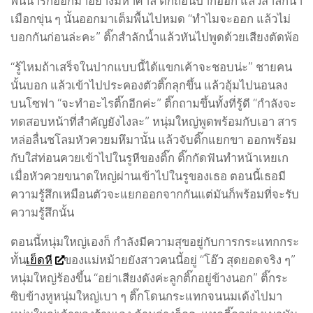
พ่นน้ำรักออกมาอย่างมหาศาล ติ๊กถอนปากออก แล้วสำลักน้ำ
เมือกขุ่น ๆ นั้นออกมาเต็มพื้นไปหมด “ทำไมจะออก แล้วไม่
บอกกันก่อนล่ะคะ” ติ๊กสำลักน้ำแล้วหันไปพูดด้วยเสียงตัดพ้อ
“รู้ไหมถ้าเสร็จในปากแบบนี้ได้แขกเค้าจะชอบน่ะ” ชายคน
นั้นบอก แล้วเข้าไปประคองตัวติ๊กลุกขึ้น แล้วอุ้มไปนอนลง
บนโซฟา “จะทำอะไรติ๊กอีกค่ะ” ติ๊กถามขึ้นทั้งที่รู้ดี “กำลังจะ
ทดสอบหน้าที่สำคัญยังไงละ” หนุ่มใหญ่พูดพร้อมกับเอา สาร
หล่อลื่นชโลมหัวควยมหึมานั้น แล้วจับติ๊กแยกขา ออกพร้อม
กับใส่ท่อนควยเข้าไปในรูหีของติ๊ก ติ๊กกัดฟันทำหน้าเหยเก
เมื่อหัวควยขนาดใหญ่ผ่านเข้าไปในรูของเธอ ตอนนี้เธอมี
ความรู้สึกเหมือนตัวจะแยกออกจากกันแต่มันก็พร้อมที่จะรับ
ความรู้สึกนั้น
ตอนนี้หนุ่มใหญ่เองก็ กำลังมีความสุขอยู่กับการกระแทกกระ
ทั้น
เย็ดหี
ของแม่หม้ายยังสาวคนนี้อยู่ “โอ๊ว สุดยอดจริง ๆ”
หนุ่มใหญ่ร้องขึ้น “อย่าเสียงดังค่ะลูกติ๊กอยู่ข้างนอก” ติ๊กระ
ซิบข้างหูหนุ่มใหญ่เบา ๆ ติ๊กโดนกระแทกจนนมเด้งไปมา