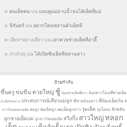
คนเย็ดคน
บน
แอบดูแม่อาบน้ำจนได้เย็ดหีแม่
นิรันดร์
บน
อยากโดนหลานผัวเย็ดหี
เลียห*อย่างเดียว
บน
เอาควยช่วยเย็ดหีอาอี๊
Ahdhdg
บน
ได้เปิดซิงเย็ดหีหลานสาว
ป้ายกำกับ
ชู้
ควยใหญ่
ขึ้นครู
ข่มขืน
น้องสาวโดนพี่ชายเย็ด
น้องชายเย็ดพี่สาว
ประสบการณ์เสียวแม่ลูก
พี่น้องเย็ดกัน
พี่ชายน้องสาว
น้าเย็ดกับหลาน
พี่
รุมเย็ด
ลักหลับ
พ่อเย็ดลูก
พ่อเย็ดลูกสาว
รุมโทรม
พ่อลูก
สาวโดนน้องชายเย็ด
หลอก
สาวใหญ่
ลูกชายเย็ดแม่
สวิงกิ้ง
ลูกสาวโดนพ่อเย็ด
เย็ด
เซ็กส์ครั้งแรก
เปิดซิง
เปิดบริสุทธิ์