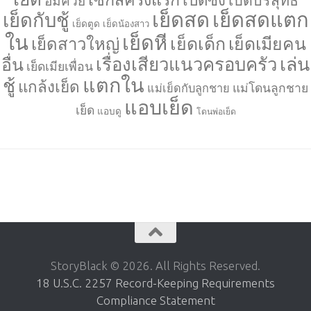
อมควย
เย็ดสด
เย็ดสดแตก
เย็ดกับชู้
เย็ดตูด
เย็ดน้องสาว
ใน
เย็ดหี
เย็ดเด็ก
เย็ดเมียคน
เย็ดสาวใหญ่
เล่น
เรื่องเสียวแนวครอบครัว
อื่น
เย็ดเมียเพื่อน
แตกใน
ชู้
แกล้งเย็ด
แม่โดนลูกชาย
แม่เย็ดกับลูกชาย
แอบเย็ด
เย็ด
แอบดู
โดนพ่อเย็ด
StoryBlack © 2026. All Rights Reserved.
18 U.S.C. 2257 Record-Keeping Requirements
Compliance Statement