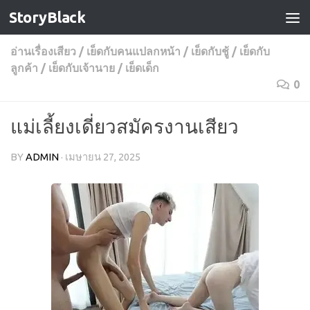
StoryBlack
Skip to content
อ่านเรื่องเสียว
/
เย็ดกับคนแปลกหน้า
/
เย็ดกับชู้
/
เย็ดกับ
ลูกค้า
/
เย็ดกับเจ้านาย
/
เย็ดเด็ก
0
แม่เลี้ยงเดี่ยวสมัครงานเสียว
BY
ADMIN
·
เมษายน 27, 2025