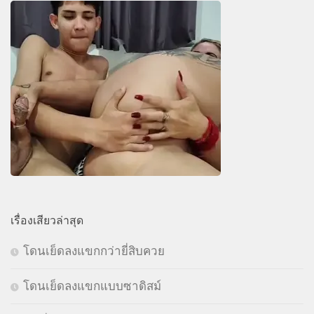
เรื่องเสียวล่าสุด
โดนเย็ดลงแขกกว่ายี่สิบควย
โดนเย็ดลงแขกแบบซาดิสม์