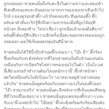
ถูกถอดออก ชายคนนั้นถึงกับตะลึงในความขาวและสองเต้า
ที่เต่งตึงจนแทบจะล้นออกมาจากบราของเธอเขาเดินเข้าไป
ใกล้ ๆ มองดูรอบตัวติ๊ก แล้วก็ทดลองจับ ที่นมของติ๊ก ติ๊ก
หลับตาตัวสั้นระริกรู้สึกถึงความสากของมือที่ลูบไล้อยุ่ที่
หน้าอก ทั้งสองข้าง “ไม่น่าเชื่อว่า ลูกหนึ่งแล้วแน่นมือดีมาก”
พลันติ๊กต้องรู้สึกเสียววาบอีกครั้งเมื่อตะขอยกทรงของเธอถูก
ปลดออก เผยให้เห็นยอดปทุมถันสีน้ำตาล
ชายคนนั้นได้ใช้นิ้วบีบหัวนมติ๊กเล่นเบา ๆ “โอ๊ะ อ๊า” ติ๊กร้อง
ขึ้นพร้อมกับสะดุ้งหลังจากที่โดนชายคนนั้นบีบหัวนมเล่นมัน
เหมือนกันการเปิดสวิชไฟสวาทของเธอไปในตัว “เป็นไง แค่
นี้เสียวเหรอถ้าทำงานต้องโดนหนักกว่านี้” ติ๊กทำหน้าตา
สดใสเหมือนกับไม่มีเป็นอะไร “เอาหล่ะขอดูข้างล่างหน่อย
แล้วกัน” ชายคนนั้นพูดพร้อมกับถอดกางเกงในของติ้กออก
“โอ๊ว สวยงามจริง” ชายคนนั้นตะลึงหลังจากที่เห็นแคมสีชมพู
ที่มีไรขนขึ้นแซมบาง ๆ ชายคนนั้นลูบแคมของติ๊กเบา ๆ และ
กับเอานิ้วแหย่เข้าไป “โอ๊ยยย” ติ๊กสะดุ้งพร้อมกับร้องเสียงดัง
ด้วยความเจ็บและความเสียว เสียงนี้ดังจนออกไปถึงนอกห้อง