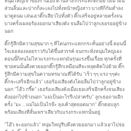
หนุ่มใหญ่เจ้าของร้านเอง ด้านล่างก็กระแทกติ๊กอย่างเมามัน
ส่วนลิ้นและปากก็ละเลงไปทั้งหน้าหญิงสาว บางทีก็ก้มต่ำลง
มาดูดนม เล่นเอาติ๊กเสียวไปทั้งตัว ติ๊กเสร็จอยู่หลายครั้งจน
บางครั้งเผลอร้องออกมาเสียงดัง จนลืมไปว่าลูกเธอรออยู่ข้าง
นอก
ติ๊กรู้สึกมีความสุขมาก ๆ ที่โดนกระแทกกระทั้นอย่างนี้ ตอนนี้
ใจเธอล่องลอยราวกับได้ขึ้นสวรรค์ จนกระทั่งหนุ่มใหญ่เอง
ตอนนี้ก็ทนไม่ไหวแรงกระแทกมันรุนแรงขึ้นเรื่อย ทุกครั้งที่
ชายคนนั้นดึงควยออกติ๊กรู้สึกเหมือนหีจะหลุดติดไปด้วย ติ๊ก
รู้สึกมีความสุขในความทรมาณที่ได้รับ “เร็ว ๆๆ แรง ๆๆค่ะ
ติ๊กจะเสร็จอีกแล้ว” เธอร้องเสียงดังโดยลืมไปว่าลูกอยู่ข้าง
นอก “โอ๊ว กรี๊ด” เธอร้องเสียงดังเมื่อเธอเสร็จอีกครั้งจนเสียง
ดังออกไปข้างนอก “แม่เป็นอะไรรึเปล่าครับ” ลูกเธอถามอีก
ครั้ง “มะ .. แม่ไม่เป็นไรจ๊ะ ลุงเค้าสุดยอดมาก” ติ๊กตอบลูก
พร้อมเสียงที่สั้นเพราเสียวกับแรงกระแทกนั้นอยู่
“โอ๊ว จะออกแล้ว” หนุ่มใหญ่รีบดึงควยออกมา แล้วเอาไปจ่อ