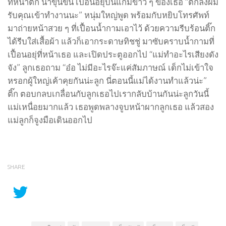
ที่หน้าติ๊ก น้ำขุ่นข้น เปื้อนอยุ่บนแก้มขาว ๆ ของเธอ “ตกลงผม
รับคุณเข้าทำงานนะ” หนุ่มใหญ่พูด พร้อมกับหยิบโทรศัพท์
มาถ่ายหน้าสวย ๆ ที่เปื้อนน้ำกามเอาไว้ ด้วยความรีบร้อนติ๊ก
ได้รีบใส่เสื้อผ้า แล้วก็เอากระดาษทิชชู่ มาซับคราบน้ำกามที่
เปื้อนอยุ่ที่หน้าเธอ และเปิดประตูออกไป “แม่ทำอะไรเสียงดัง
จัง” ลูกเธอถาม “อ๋อ ไม่มีอะไรจ๊ะแค่สัมภาษณ์ เด็กไม่เข้าใจ
หรอกผู้ใหญ่เค้าคุยกันน่ะลูก นี่ตอนนี้แม่ได้งานทำแล้วน่ะ”
ติ๊ก ตอบกลบเกลื่อนกับลูกเธอไปเรากลับบ้านกันน่ะลูกวันนี้
แม่เหนื่อยมากแล้ว เธอพูดพลางจูบหน้าผากลูกเธอ แล้วสอง
แม่ลูกก็จูงมือเดินออกไป
SHARE