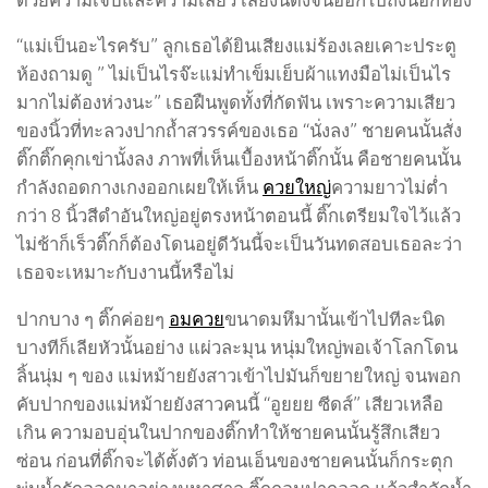
“แม่เป็นอะไรครับ” ลูกเธอได้ยินเสียงแม่ร้องเลยเคาะประตู
ห้องถามดู ” ไม่เป็นไรจ๊ะแม่ทำเข็มเย็บผ้าแทงมือไม่เป็นไร
มากไม่ต้องห่วงนะ” เธอฝืนพูดทั้งที่กัดฟัน เพราะความเสียว
ของนิ้วที่ทะลวงปากถ้ำสวรรค์ของเธอ “นั่งลง” ชายคนนั้นสั่ง
ติ๊กติ๊กคุกเข่านั้งลง ภาพที่เห็นเบื้องหน้าติ๊กนั้น คือชายคนนั้น
กำลังถอดกางเกงออกเผยให้เห็น
ควยใหญ่
ความยาวไม่ต่ำ
กว่า 8 นิ้วสีดำอันใหญ่อยู่ตรงหน้าตอนนี้ ติ๊กเตรียมใจไว้แล้ว
ไม่ช้าก็เร็วติ๊กก็ต้องโดนอยู่ดีวันนี้จะเป็นวันทดสอบเธอละว่า
เธอจะเหมาะกับงานนี้หรือไม่
ปากบาง ๆ ติ๊กค่อยๆ
อมควย
ขนาดมหึมานั้นเข้าไปทีละนิด
บางทีก็เลียหัวนั้นอย่าง แผ่วละมุน หนุ่มใหญ่พอเจ้าโลกโดน
ลิ้นนุ่ม ๆ ของ แม่หม้ายยังสาวเข้าไปมันก็ขยายใหญ่ จนพอก
คับปากของแม่หม้ายยังสาวคนนี้ “อูยยย ซีดส์” เสียวเหลือ
เกิน ความอบอุ่นในปากของติ๊กทำให้ชายคนนั้นรู้สึกเสียว
ซ่อน ก่อนที่ติ๊กจะได้ตั้งตัว ท่อนเอ็นของชายคนนั้นก็กระตุก