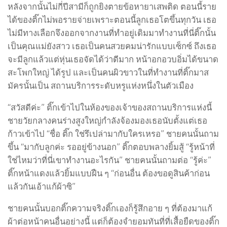
หลังจากนั้นไม่กี่ปีสามีก็ถูกยิงตายข้อหายาเสพติด ตอนนี้ราย
ได้ของติ๊กไม่พอรายจ่ายเพราะตอนนี้ลูกเธอโตขึ้นทุกวัน เธอ
ไม่มีทางเลือกจึงออกจากงานที่ทำอยู่เดิมมาทำงานที่นี่ติ๊กนั้น
เป็นคุณแม่ยังสาว เธอเป็นคนสวยคมน่ารักแบบเซ็กซ์ ถึงเธอ
จะมีลูกแล้วแต่หุ่นเธอจัดได้ว่าดีมาก หน้าอกอวบอิ่มได้ขนาด
สะโพกใหญ่ ได้รูป และเป็นคนผิวขาวในที่ทำงานที่ติ๊กมาส
มัครนั้นเป็น สถานบริการระดับหรูแห่งหนึ่งในตัวเมือง
“สวัสดีค่ะ” ติ๊กเข้าไปในห้องของเจ้าของสถานบริการแห่งนี้
ชายวัยกลางคนร่างสูงใหญ่กำลังจ้องมองเธอนับตั้งแต่เธอ
ก้าวเข้าไป “ชื่อ ติ๊ก ใช่รึเปล่ามากับใครเหรอ” ชายคนนั้นถาม
ขึ้น “มากับลูกค่ะ รออยู่ข้างนอก” ติ๊กตอบพลางยิ้มสู้ “รู้หน้าที่
ใช่ไหมว่าที่นี่เขาทำงานอะไรกัน” ชายคนนั้นถามต่อ “รู้ค่ะ”
ติ๊กหน้าแดงแล้วยิ้มแบบฝืน ๆ “ก่อนอื่น ต้องขอดูสินค้าก่อน
แล้วกันเอ้าแก้ผ้าซิ”
ชายคนนั้นบอกติ๊กความจริงติ๊กเองก็รู้สึกอาย ๆ ที่ต้องมาแก้
ผ้าต่อหน้าคนอื่นอย่างนี้ แต่ก็ต้องจำยอมทันที่ที่เสื้อยืดของติ๊ก