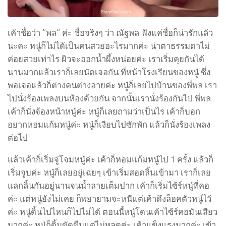
เค้าชื่อว่า ”พล” ค่ะ ชื่อจริงๆ ว่า ณัฐพล ฟังแค่ชื่อก็น่ารักแล้ว
นะคะ หนู๋ก็ไม่ได้เป็นคนสวยอะไรมากค่ะ น่าตาธรรมดาไม่
ค่อยสวยเท่าไร ผิวจะออกน้ำผึ้งหน่อยค่ะ เราเริ่มคุยกันได้
นานมากแล้วเราก็เลยนัดเจอกัน ที่หน้าโรงเรียนของหนู๋ ซึ่ง
พอเจอแล้วก็ต่างคนต่างอายค่ะ หนู๋ก็เลยไปบ้านของพี่พล เรา
ไปนั่งร้องเพลงบนห้องด้วยกัน จากนั้นเรานั่งร้องกันไป พี่พล
เค้าก็นั่งจ้องหน้าหนู๋ค่ะ หนู๋ก็เลยถามว่าเป็นไร เค้าก็บอก
อยากหอมแก้มหนู๋ค่ะ หนู๋ก็เงียบไปซักพัก แล้วก็นั่งร้องเพลง
ต่อไป
แล้วเค้าก็เริ่มจู่โจมหนู๋ค่ะ เค้าก็หอมแก้มหนู๋ไป 1 ครั้ง แล้วก็
เริ่มจูบค่ะ หนู๋ก็เลยอยู่เฉยๆ เข้าเริ่มสอดลิ้นเข้ามา เราก็เลย
แลกลิ้นกันอยู่นานจนน้ำลายเต็มปาก เค้าก็เริ่มไซ้ร์หนู๋ที่คอ
ค่ะ แต่หนู๋ยังไม่เคย ก็พยายามจะหนีแต่เค้าดึงล็อคตัวหนู๋ไว้
ค่ะ หนู๋ดิ้นไปไหนก็ไปไม่ได้ ตอนนี้หนู๋โดนเค้าไซ้ร์คอมันเสียว
มากค่ะ หนู๋ก็ดิ้นขัดขืนแต่ไม่หลุดค่ะ เค้าแข็งแรงมากค่ะ เข้า