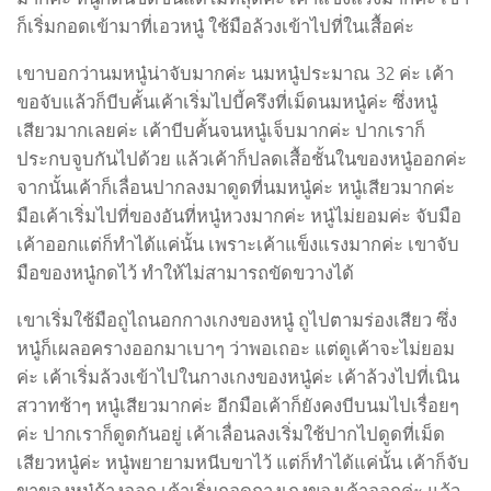
ก็เริ่มกอดเข้ามาที่เอวหนู๋ ใช้มือล้วงเข้าไปที่ในเสื้อค่ะ
เขาบอกว่านมหนู๋น่าจับมากค่ะ นมหนู๋ประมาณ 32 ค่ะ เค้า
ขอจับแล้วก็บีบคั้นเค้าเริ่มไปบี้ครึงที่เม็ดนมหนู๋ค่ะ ซึ่งหนู๋
เสียวมากเลยค่ะ เค้าบีบคั้นจนหนู๋เจ็บมากค่ะ ปากเราก็
ประกบจูบกันไปด้วย แล้วเค้าก็ปลดเสื้อชั้นในของหนู๋ออกค่ะ
จากนั้นเค้าก็เลื่อนปากลงมาดูดที่นมหนู๋ค่ะ หนู๋เสียวมากค่ะ
มือเค้าเริ่มไปที่ของอันที่หนู๋หวงมากค่ะ หนู๋ไม่ยอมค่ะ จับมือ
เค้าออกแต่ก็ทำได้แค่นั้น เพราะเค้าแข็งแรงมากค่ะ เขาจับ
มือของหนู๋กดไว้ ทำให้ไม่สามารถขัดขวางได้
เขาเริ่มใช้มือถูไถนอกกางเกงของหนู๋ ถูไปตามร่องเสียว ซึ่ง
หนู๋ก็เผลอครางออกมาเบาๆ ว่าพอเถอะ แต่ดูเค้าจะไม่ยอม
ค่ะ เค้าเริ่มล้วงเข้าไปในกางเกงของหนู๋ค่ะ เค้าล้วงไปที่เนิน
สวาทช้าๆ หนู๋เสียวมากค่ะ อีกมือเค้าก็ยังคงบีบนมไปเรื่อยๆ
ค่ะ ปากเราก็ดูดกันอยู่ เค้าเลื่อนลงเริ่มใช้ปากไปดูดที่เม็ด
เสียวหนู๋ค่ะ หนู๋พยายามหนีบขาไว้ แต่ก็ทำได้แค่นั้น เค้าก็จับ
ขาของหนู๋ถ้างออก เค้าเริ่มถอดกางเกงของเค้าออกค่ะ แล้ว