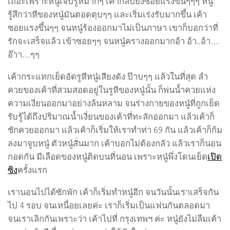
เถอะเพราะหนู๋เจ็บรูหีมากๆ เค้ากลับยิ่งซอยแรงขึ้นๆๆๆ หนู๋
รู้สึกว่าหีของหนู๋มันตอดตุบๆๆ และเริ่มเร่งรับมากขึ้น เค้า
ซอยแรงขึ้นๆๆ จนหนู๋ร้องออกมาไม่เป็นภาษา เขาก็บอกว่าที่
รักจะเสร็จแล้ว เข้าซอยๆๆ จนหนู๋ครางออกมากอ้า อ้า..อ้า…
อ๊าา…ๆๆ
เค้ากระแทกเย็ดอัดรูหีหนู๋เสียงดัง ป๊าบๆๆ แล้วในที่สุด ลำ
ควยของเค้าที่สวมสอดอยู่ในรูหีของหนู๋นั้น ก็พ่นน้ำควยแห่ง
ความเงี่ยนออกมาอย่างล้นหลาม จนร่างกายของหนู๋ที่ถูกเย็ด
รับรู้ได้ถึงปริมาณน้ำเงี่ยนของเค้าที่ทะลักออกมา แล้วเค้าก็
ชักควยออกมา แล้วเค้าก็เริ่มให้เราทำท่า 69 กัน แล้วเค้าก็ก้ม
ลงมาจูบหนู๋ ตัวหนู๋สั่นมาก เค้าบอกไม่ต้องกลัว แล้วเราก็นอน
กอดกัน มีเลือดของหนู๋ติดบนที่นอน เพราะหนู๋พึ่งโดนเย็ด
เปิด
ซิง
ครั้งแรก
เรานอนไปได้ซักพัก เค้าก็เริ่มทำหนู๋อีก จนวันนั้นเราเสร็จกัน
ไป 4 รอบ จนเหนื่อยเลยค่ะ เราก็เริ่มเป็นแฟนกันตลอดมา
จนเราเลิกกันเพราะว่า เค้าไปที่ กรุงเทพฯ ค่ะ หนู๋ยังไม่ลืมเค้า