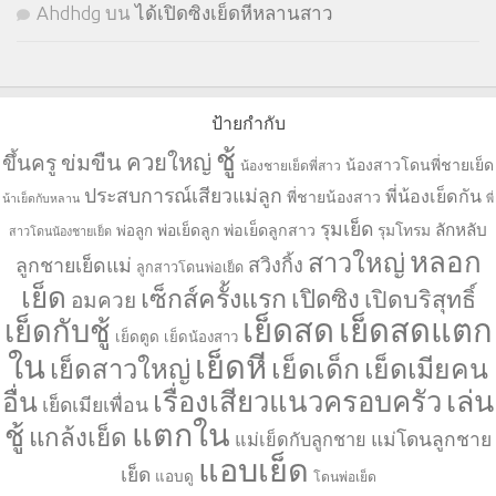
Ahdhdg
บน
ได้เปิดซิงเย็ดหีหลานสาว
ป้ายกำกับ
ชู้
ควยใหญ่
ขึ้นครู
ข่มขืน
น้องสาวโดนพี่ชายเย็ด
น้องชายเย็ดพี่สาว
ประสบการณ์เสียวแม่ลูก
พี่น้องเย็ดกัน
พี่ชายน้องสาว
น้าเย็ดกับหลาน
พี่
รุมเย็ด
ลักหลับ
พ่อเย็ดลูก
พ่อเย็ดลูกสาว
รุมโทรม
พ่อลูก
สาวโดนน้องชายเย็ด
หลอก
สาวใหญ่
ลูกชายเย็ดแม่
สวิงกิ้ง
ลูกสาวโดนพ่อเย็ด
เย็ด
เซ็กส์ครั้งแรก
เปิดซิง
เปิดบริสุทธิ์
อมควย
เย็ดสด
เย็ดสดแตก
เย็ดกับชู้
เย็ดตูด
เย็ดน้องสาว
ใน
เย็ดหี
เย็ดเด็ก
เย็ดเมียคน
เย็ดสาวใหญ่
เล่น
เรื่องเสียวแนวครอบครัว
อื่น
เย็ดเมียเพื่อน
แตกใน
ชู้
แกล้งเย็ด
แม่โดนลูกชาย
แม่เย็ดกับลูกชาย
แอบเย็ด
เย็ด
แอบดู
โดนพ่อเย็ด