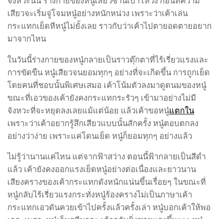
จังหวะนั้น ร่างกายของหนู๋เสียวซ่านเบาโหวง ก่อนที่ความ
เสียวจะเริ่มจู่โจมหนู๋อย่างหนักหน่วง เพราะว่าเค้าเล่น
กระแทกเย็ดหีหนู๋ไม่ยั้งเลย ราวกับว่าเค้าไปตายอดตายอยาก
มาจากไหน
ในวันนี้ร่างกายของหนู๋กลายเป็นราวตุ๊กตาที่ไร้เรี่ยวแรงและ
การขัดขืน หนู๋เสียวจนยอมทุกๆ อย่างที่จะเกิดขึ้น การถูกเย็ด
โดยคนที่ชอบนั้นพิเศษเสมอ เค้าโน้มตัวลงมาดูดนมของหนู๋
ขณะที่เอวของเค้ายังคงกระแทกระรัวๆ เข้ามาอย่างไม่มี
จังหวะที่จะหยุดลงเลยแม้แต่น้อย แล้วเค้าขอหนู๋
แตกใน
เพราะว่าเค้าอยากรู้สึกเสียวแบบนั้นสักครั้ง หนู๋ตอบตกลง
อย่างว่าง่าย เพราะแค่โดนเย็ด หนู๋ก็ยอมทุกๆ อย่างแล้ว
ไม่รู้ว่านานแค่ไหน แต่จากฟ้าสว่าง ตอนนี้ฟ้ากลายเป็นสีดำ
แล้ว เค้ายังคงออกแรงเย็ดหนู๋อย่างต่อเนื่องและยาวนาน
เสียงครางของเค้ากระแทกดังหนักแน่นขึ้นเรื่อยๆ ในขณะที่
หนู๋กลับไร้เรี่ยวแรงกระทั่งหนู๋ร้องครางไม่เป็นภาษาเค้า
กระแทกเอวดันควยเข้าไปครั้งแล้วครั้งเล่า หนู๋บอกเค้าให้พอ