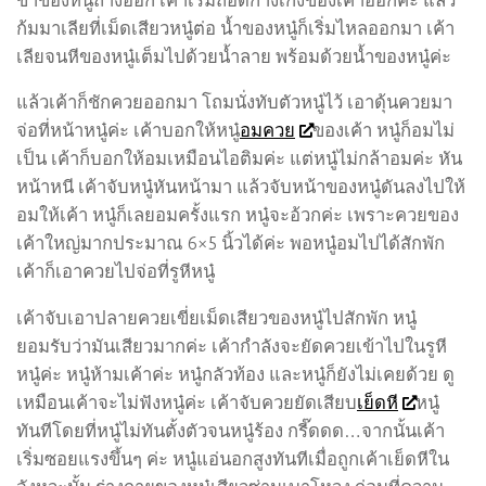
ก้มมาเลียที่เม็ดเสียวหนู๋ต่อ น้ำของหนู๋ก็เริ่มไหลออกมา เค้า
เลียจนหีของหนู๋เต็มไปด้วยน้ำลาย พร้อมด้วยน้ำของหนู๋ค่ะ
แล้วเค้าก็ชักควยออกมา โถมนั่งทับตัวหนู๋ไว้ เอาดุ้นควยมา
จ่อที่หน้าหนู๋ค่ะ เค้าบอกให้หนู๋
อมควย
ของเค้า หนู๋ก็อมไม่
เป็น เค้าก็บอกให้อมเหมือนไอติมค่ะ แต่หนู๋ไม่กล้าอมค่ะ หัน
หน้าหนี เค้าจับหนู๋หันหน้ามา แล้วจับหน้าของหนู๋ดันลงไปให้
อมให้เค้า หนู๋ก็เลยอมครั้งแรก หนู๋จะอ้วกค่ะ เพราะควยของ
เค้าใหญ่มากประมาณ 6×5 นิ้วได้ค่ะ พอหนู๋อมไปได้สักพัก
เค้าก็เอาควยไปจ่อที่รูหีหนู๋
เค้าจับเอาปลายควยเขี่ยเม็ดเสียวของหนู๋ไปสักพัก หนู๋
ยอมรับว่ามันเสียวมากค่ะ เค้ากำลังจะยัดควยเข้าไปในรูหี
หนู๋ค่ะ หนู๋ห้ามเค้าค่ะ หนู๋กลัวท้อง และหนู๋ก็ยังไม่เคยด้วย ดู
เหมือนเค้าจะไม่ฟังหนู๋ค่ะ เค้าจับควยยัดเสียบ
เย็ดหี
หนู๋
ทันทีโดยที่หนู๋ไม่ทันตั้งตัวจนหนู๋ร้อง กรี๊ดดด…จากนั้นเค้า
เริ่มซอยแรงขึ้นๆ ค่ะ หนู๋แอ่นอกสูงทันทีเมื่อถูกเค้าเย็ดหีใน