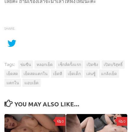
เลยค่ะ ถ้ามีเรื่องเล่าจะมาเล่าให้ฟังใหม่นะคะ
SHARE
Tags:
ข่มขืน
หลอกเย็ด
เซ็กส์ครั้งแรก
เปิดซิง
เปิดบริสุทธิ์
เย็ดสด
เย็ดสดแตกใน
เย็ดหี
เย็ดเด็ก
เล่นชู้
แกล้งเย็ด
แตกใน
แอบเย็ด
YOU MAY ALSO LIKE...
0
0