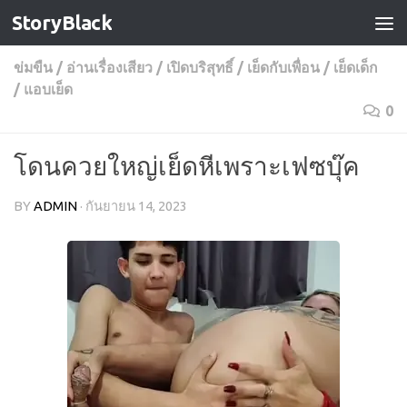
StoryBlack
Skip to content
ข่มขืน
/
อ่านเรื่องเสียว
/
เปิดบริสุทธิ์
/
เย็ดกับเพื่อน
/
เย็ดเด็ก
/
แอบเย็ด
0
โดนควยใหญ่เย็ดหีเพราะเฟซบุ๊ค
BY
ADMIN
·
กันยายน 14, 2023