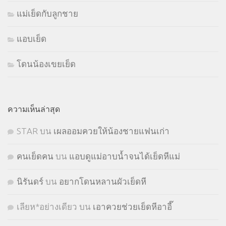
แม่เย็ดกับลูกชาย
แอบเย็ด
โดนน้องเขยเย็ด
ความเห็นล่าสุด
STㅤAR
บน
เผลออมควยให้น้องชายแฟนเก่า
คนเย็ดคน
บน
แอบดูแม่อาบน้ำจนได้เย็ดหีแม่
นิรันดร์
บน
อยากโดนหลานผัวเย็ดหี
เลียห*อย่างเดียว
บน
เอาควยช่วยเย็ดหีอาอี๊