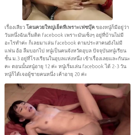
เรื่องเสียว
โดนควยใหญ่เย็ดหีเพราะเฟซบุ๊ค
ของหนู๋ก็มีอยู่ว่า
วันหนึ่งฉันเริ่มติด facebook เพราะมันเซ็งๆ อยู่ที่บ้านไม่มี
อะไรทำค่ะ ก็เลยมาเล่น facebook ตามประสาคนยังไม่มี
แฟน อ้อ ลืมบอกไป หนู๋เป็นคนจังหวัดอุบล ปัจจุบันหนู๋เรียน
ชั้น ม.3 อยู่ที่โรงเรียนในอุบลแห่งหนึ่ง เข้าเรื่องเลยและกันนะ
คะ ตอนนั้นหนู๋อายุ 12 ค่ะ หนู๋เริ่มเล่น facebook ได้ 2-3 วัน
หนู๋ก็ได้เจอผู้ชายคนหนึ่ง เค้าอายุ 20 ค่ะ