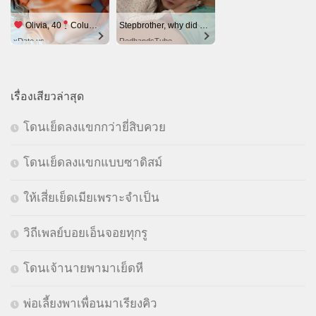
Olivia, 40
Columbus
Stepbrother, why did you show me your dick? Now I want to fuck you with my wet pussy
xDate.us
RedhandsTube
เรื่องเสียวล่าสุด
โดนเย็ดลงแขกกว่ายี่สิบควย
โดนเย็ดลงแขกแบบซาดิสม์
ให้เสี่ยเย็ดเมียเพราะจำเป็น
วิถีเพลย์บอยเอ็นจอยทุกรู
โดนเจ้านายพามาเย็ดหี
พ่อเลี้ยงพาเพื่อนมาเรียงคิว